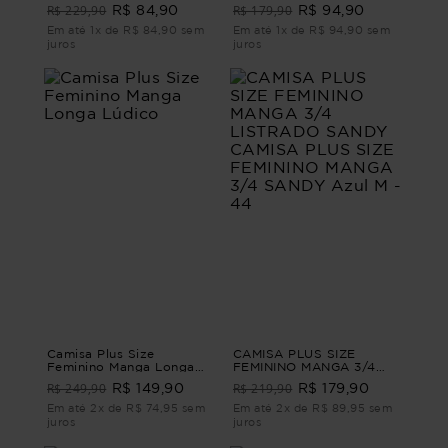
Folia
R$ 229,90
R$ 179,90
R$ 84,90
R$ 94,90
Em até 1x de R$ 84,90 sem
Em até 1x de R$ 94,90 sem
juros
juros
Camisa Plus Size
CAMISA PLUS SIZE
Feminino Manga Longa
FEMININO MANGA 3/4
Lúdico
LISTRADO SANDY
R$ 249,90
R$ 219,90
R$ 149,90
R$ 179,90
CAMISA PLUS SIZE
FEMININO MANGA 3/4
Em até 2x de R$ 74,95 sem
Em até 2x de R$ 89,95 sem
SANDY Azul M - 44
juros
juros