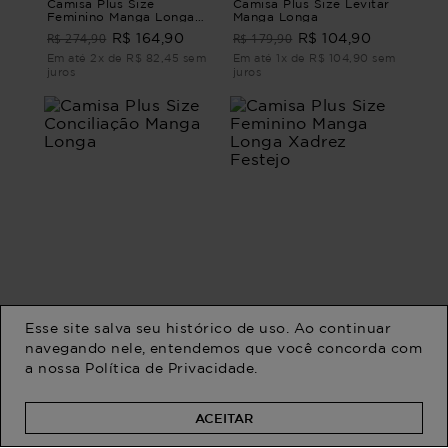
Camisa Plus Size
Camisa Plus Size Levitar
Feminino Manga Longa
Manga Longa
Slim Jeans Elemento
R$ 274,90
R$ 179,90
R$ 164,90
R$ 104,90
Em até 2x de R$ 82,45 sem
Em até 1x de R$ 104,90 sem
juros
juros
Esse site salva seu histórico de uso. Ao continuar
navegando nele, entendemos que você concorda com
a nossa
Política de Privacidade
.
Camisa Plus Size
Camisa Plus Size
Conciliação Manga Longa
Feminino Manga Longa
Xadrez Festejo
R$ 239,90
R$ 254,90
R$ 124,90
R$ 189,90
ACEITAR
Em até 1x de R$ 124,90 sem
Em até 2x de R$ 94,95 sem