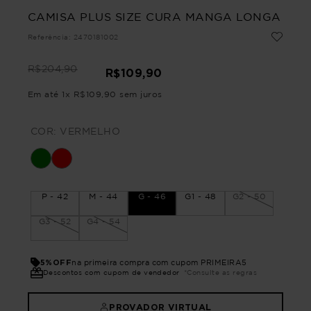
CAMISA PLUS SIZE CURA MANGA LONGA
Referência
:
2470181002
R$
204
,
90
R$
109
,
90
Em até
1
x
R$
109
,
90
sem juros
COR:
VERMELHO
P - 42
M - 44
G - 46
G1 - 48
G2 - 50
G3 - 52
G4 - 54
5%OFF
na primeira compra com cupom PRIMEIRA5
Descontos com cupom de vendedor
*Consulte as regras
PROVADOR VIRTUAL