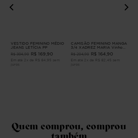
GA
VESTIDO FEMININO MÉDIO
CAMISÃO FEMININO MANGA
SAI
IRA
JEANS LETÍCIA PP
3/4 XADREZ MARIA Vinho
VE
GA
G4
R$ 304,90
R$ 204,90
R$ 
R$ 169,90
R$ 164,90
4
Em até 2x de R$ 84,95 sem
Em até 2x de R$ 82,45 sem
Em 
juros
juros
juro
Quem comprou, comprou
também