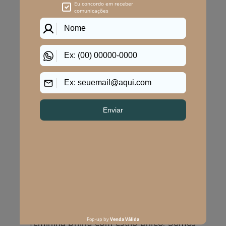
ATENDIMENTO
POLÍTICAS
CENTRAL DE ATENDIMENTO
(11) 2291-3340 | (11)2618-5717
(11)99483-9760
AJUDA
WHATSAPP SAC
WHATSAPP LOJAS
RASTREAR PEDIDO
SOLICITE SUA TROCA
PERGUNTAS FREQUENTES
Na Program Moda, a moda plus size
feminina brilha com estilo único. Somos