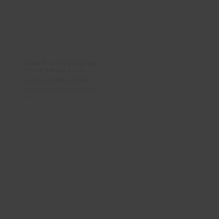
Blusa Plus Size Listrada
Blusa Plus Size Martina
Marina Manga Curta
Manga Curta
R$ 139,90
R$ 159,90
R$ 44,90
R$ 54,90
Em até 1x de R$ 44,90 sem
Em até 1x de R$ 54,90 sem
juros
juros