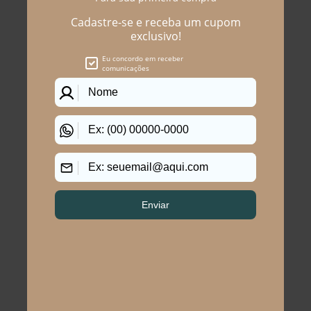
Você precisa ver esses
produtos
Maiô Plus Size Feminino
BIQUINI PLUS SIZE PRAIA
Liso Litoral
DE NAUFRAGADOS
R$ 199,90
R$ 289,90
R$ 99,90