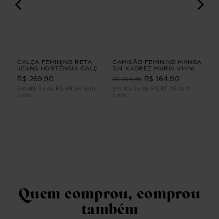
A
CALÇA FEMININO RETA
CAMISÃO FEMININO MANGA
VES
JEANS HORTÊNSIA CALÇA
3/4 XADREZ MARIA Vinho
AL
A
FEMININO RETA JEANS M
G4
VES
R$ 204,90
R$ 269,90
R$ 164,90
R$
ALF
Em até 3x de R$ 89,96 sem
Em até 2x de R$ 82,45 sem
Em 
juros
juros
juro
Quem comprou, comprou
também