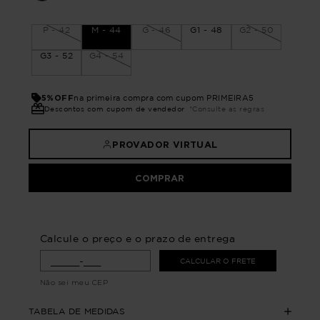
P - 42
M - 44
G - 46
G1 - 48
G2 - 50
G3 - 52
G4 - 54
5%OFF
na primeira compra com cupom PRIMEIRA5
Descontos com cupom de vendedor
*Consulte as regras
PROVADOR VIRTUAL
COMPRAR
Calcule o preço e o prazo de entrega
CALCULAR O FRETE
Não sei meu CEP
TABELA DE MEDIDAS