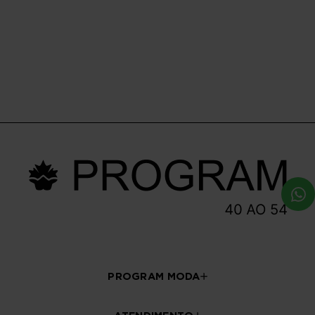
Blusa Cropped Plus Size
Blusa Plus Size Feminino
Nepal
Manga Curta Linho Plissê
R$ 159,90
R$ 179,90
R$ 59,90
R$ 114,90
Em até 1x de R$ 59,90 sem
Em até 1x de R$ 114,90 sem
juros
juros
PROGRAM MODA