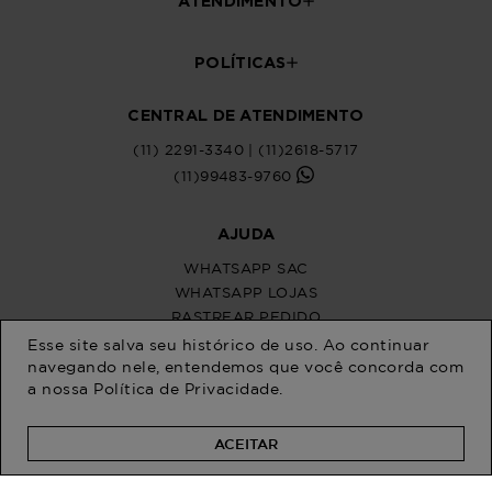
ATENDIMENTO
POLÍTICAS
CENTRAL DE ATENDIMENTO
(11) 2291-3340 | (11)2618-5717
(11)99483-9760
AJUDA
WHATSAPP SAC
WHATSAPP LOJAS
RASTREAR PEDIDO
SOLICITE SUA TROCA
Esse site salva seu histórico de uso. Ao continuar
PERGUNTAS FREQUENTES
navegando nele, entendemos que você concorda com
a nossa
Política de Privacidade
.
ACEITAR
Na Program Moda, a moda plus size
feminina brilha com estilo único. Somos