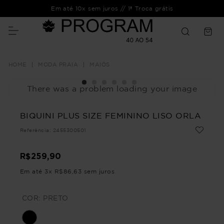
Em até 10x sem juros // 1ª Troca grátis
MODA PRAIA
MAIÔS
There was a problem loading your image
BIQUINI PLUS SIZE FEMININO LISO ORLA
Referência
:
2455300501
R$
259
,
90
Em até
3
x
R$
86
,
63
sem juros
COR:
PRETO