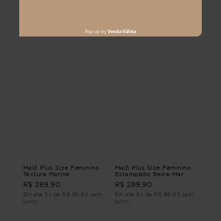
Em até 3x de R$ 96,63 sem
Em até 1x de R$ 99,90 sem
juros
juros
Maiô Plus Size Feminino
Maiô Plus Size Feminino
Textura Marina
Estampado Beira-Mar
R$ 289,90
R$ 289,90
Em até 3x de R$ 96,63 sem
Em até 3x de R$ 96,63 sem
juros
juros