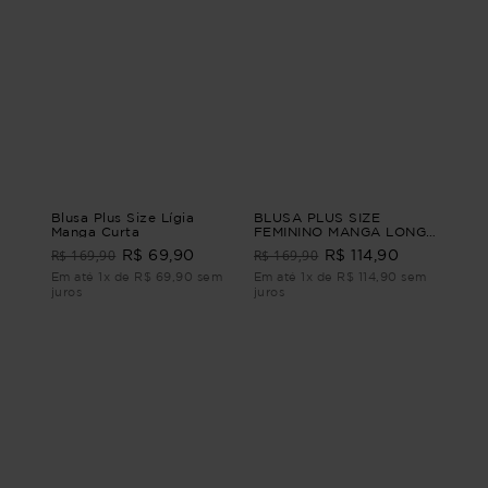
Blusa Plus Size Lígia
BLUSA PLUS SIZE
Manga Curta
FEMININO MANGA LONGA
QUEENSTOWN Verde M -
R$ 169,90
R$ 169,90
R$ 69,90
R$ 114,90
44
Em até 1x de R$ 69,90 sem
Em até 1x de R$ 114,90 sem
juros
juros