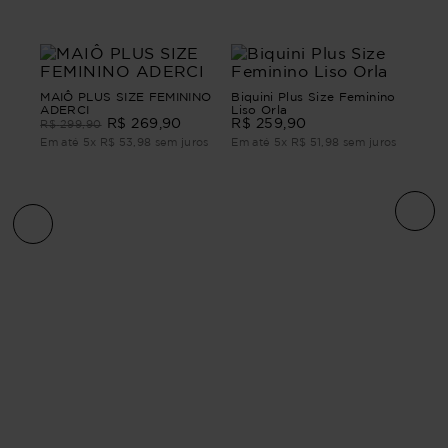
MAIÔ PLUS SIZE FEMININO
Biquini Plus Size Feminino
ADERCI
Liso Orla
R$
269
,
90
R$
259
,
90
R$
299
,
90
Em até
5
x
R$
53
,
98
sem juros
Em até
5
x
R$
51
,
98
sem juros
IA
Mai
Tex
R$
ros
Em 