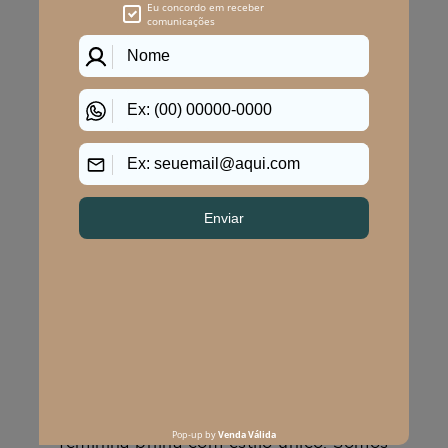
ATENDIMENTO
POLÍTICAS
CENTRAL DE ATENDIMENTO
(11) 2291-3340 | (11)2618-5717
(11)99483-9760
AJUDA
WHATSAPP SAC
WHATSAPP LOJAS
RASTREAR PEDIDO
SOLICITE SUA TROCA
PERGUNTAS FREQUENTES
Na Program Moda, a moda plus size
feminina brilha com estilo único. Somos