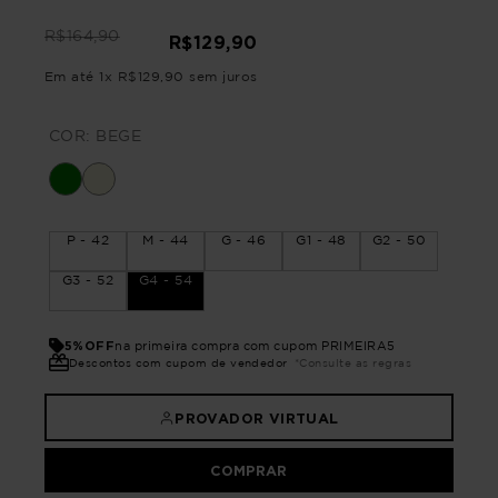
R$
164
,
90
R$
129
,
90
Em até
1
x
R$
129
,
90
sem juros
COR:
BEGE
P - 42
M - 44
G - 46
G1 - 48
G2 - 50
G3 - 52
G4 - 54
5%OFF
na primeira compra com cupom PRIMEIRA5
Descontos com cupom de vendedor
*Consulte as regras
PROVADOR VIRTUAL
COMPRAR