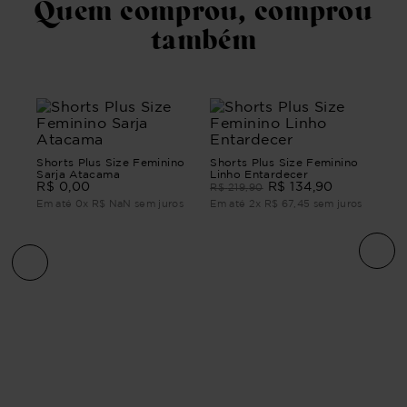
Quem comprou, comprou
também
Shorts Plus Size Feminino
Shorts Plus Size Feminino
Sarja Atacama
Linho Entardecer
R$
0
,
00
R$
134
,
90
R$
219
,
90
Em até
0
x
R$
NaN
sem juros
Em até
2
x
R$
67
,
45
sem juros
no
Sho
Jea
R$
ros
Em 