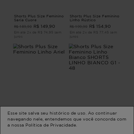
Shorts Plus Size Feminino
Shorts Plus Size Feminino
Sarja Cuore
Linho Rústico
R$ 189,90
R$ 199,90
R$ 149,90
R$ 154,90
Em até 2x de R$ 74,95 sem
Em até 2x de R$ 77,45 sem
juros
juros
Esse site salva seu histórico de uso. Ao continuar
navegando nele, entendemos que você concorda com
a nossa
Política de Privacidade
.
Shorts Plus Size Feminino
Shorts Plus Size Feminino
Linho Ariel
Linho Bianco SHORTS