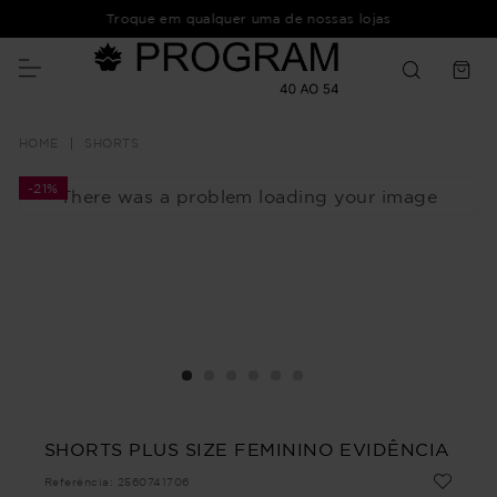
Troque em qualquer uma de nossas lojas
SHORTS
-
21%
There was a problem loading your image
SHORTS PLUS SIZE FEMININO EVIDÊNCIA
Referência
:
2560741706