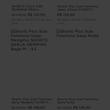
SHORTS PLUS SIZE
Shorts Plus Size Feminino
FEMININO PRAIA
Jeans Calore SHORTS
MARONTI Verde G3
JEANS CALORE M
R$ 149,90
R$ 134,90
R$ 159,90
Em até 1x de R$ 134,90 sem
Em até 2x de R$ 79,95 sem
juros
juros
Shorts Plus Size Feminino
Shorts Plus Size Feminino
Sarja Memphis SHORTS
Sarja Noite
SARJA MEMPHIS Bege M
R$ 184,90
R$ 194,90
R$ 149,90
R$ 129,90
- 44