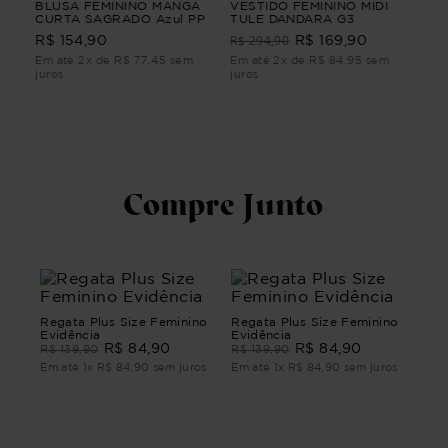
A
BLUSA FEMININO MANGA
VESTIDO FEMININO MIDI
VE
CURTA SAGRADO Azul PP
TULE DANDARA G3
POÉ
R$ 294,90
R$ 154,90
R$ 169,90
R$
m
Em até 2x de R$ 77,45 sem
Em até 2x de R$ 84,95 sem
Em 
juros
juros
juro
Compre Junto
Regata Plus Size Feminino
Regata Plus Size Feminino
Evidência
Evidência
R$
84
,
90
R$
84
,
90
R$
139
,
90
R$
139
,
90
Em até
1
x
R$
84
,
90
sem juros
Em até
1
x
R$
84
,
90
sem juros