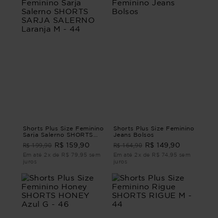
Shorts Plus Size Feminino
Shorts Plus Size Feminino
Sarja Salerno SHORTS
Jeans Bolsos
SARJA SALERNO Laranja
R$ 199,90
R$ 164,90
R$ 159,90
R$ 149,90
M - 44
Em até 2x de R$ 79,95 sem
Em até 2x de R$ 74,95 sem
juros
juros