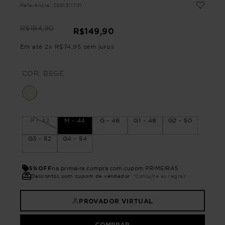
Referência
:
2561311701
R$
184
,
90
R$
149
,
90
Em até
2
x
R$
74
,
95
sem juros
COR:
BEGE
P - 42
M - 44
G - 46
G1 - 48
G2 - 50
G3 - 52
G4 - 54
5%OFF
na primeira compra com cupom PRIMEIRA5
Descontos com cupom de vendedor
*Consulte as regras
PROVADOR VIRTUAL
COMPRAR