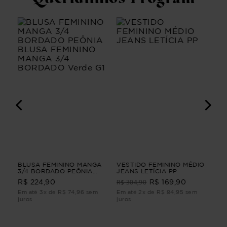
IO
BLUSA FEMININO MANGA
VESTIDO FEMININO MÉDIO
VE
3/4 BORDADO PEÔNIA
JEANS LETÍCIA PP
LI
BLUSA FEMININO MANGA
R$ 304,90
R$ 224,90
R$ 169,90
R$
3/4 BORDADO Verde G1
m
Em até 3x de R$ 74,96 sem
Em até 2x de R$ 84,95 sem
Em 
juros
juros
juro