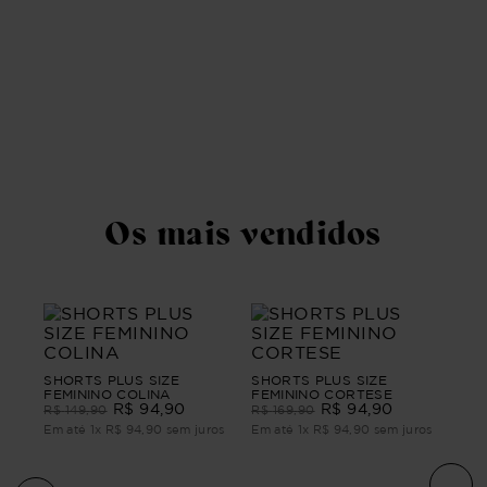
aiti
Sho
Hon
R$
ros
Em 
Os mais vendidos
SHORTS PLUS SIZE
SHORTS PLUS SIZE
FEMININO COLINA
FEMININO CORTESE
R$
94
,
90
R$
94
,
90
R$
149
,
90
R$
169
,
90
Em até
1
x
R$
94
,
90
sem juros
Em até
1
x
R$
94
,
90
sem juros