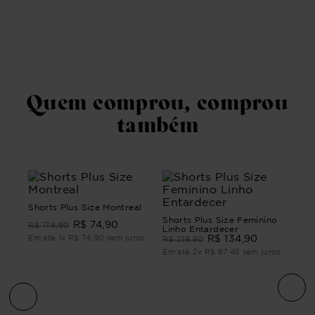
Quem comprou, comprou
também
Shorts Plus Size Montreal
Shorts Plus Size Feminino
R$
74
,
90
R$
179
,
90
Linho Entardecer
Em até
1
x
R$
74
,
90
sem juros
R$
134
,
90
R$
219
,
90
Em até
2
x
R$
67
,
45
sem juros