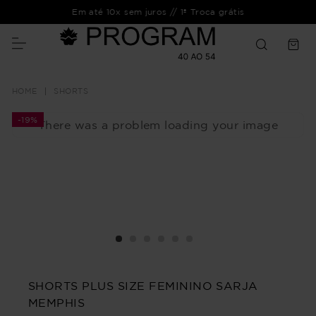
Em até 10x sem juros // 1ª Troca grátis
SHORTS
-
19%
There was a problem loading your image
SHORTS PLUS SIZE FEMININO SARJA
MEMPHIS