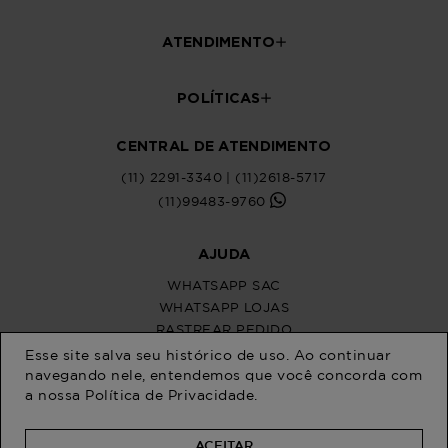
ATENDIMENTO
POLÍTICAS
CENTRAL DE ATENDIMENTO
(11) 2291-3340 | (11)2618-5717
(11)99483-9760
AJUDA
WHATSAPP SAC
WHATSAPP LOJAS
RASTREAR PEDIDO
SOLICITE SUA TROCA
Esse site salva seu histórico de uso. Ao continuar
PERGUNTAS FREQUENTES
navegando nele, entendemos que você concorda com
a nossa
Política de Privacidade
.
ACEITAR
Na Program Moda, a moda plus size