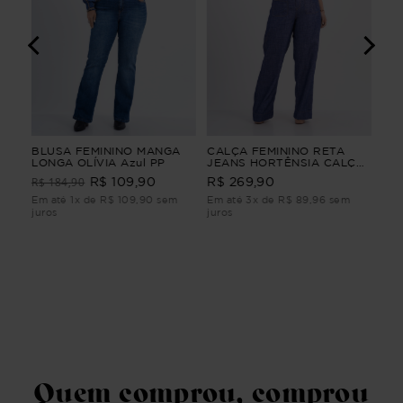
A
BLUSA FEMININO MANGA
CALÇA FEMININO RETA
CA
LONGA OLÍVIA Azul PP
JEANS HORTÊNSIA CALÇA
PA
A
FEMININO RETA JEANS M
YU
R$ 184,90
R$ 109,90
R$ 269,90
R$
PA
Ver
Em até 1x de R$ 109,90 sem
Em até 3x de R$ 89,96 sem
Em 
juros
juros
juro
Quem comprou, comprou