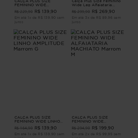
CALÇA PLUS SIZE
Calça Plus Size Feminino
FEMININO WIDE
Wide Leg Alfaiataria
ALFAIATARIA ACOLHER
Sartoria CALÇA WIDE
R$ 229,90
R$ 299,90
R$ 139,90
R$ 269,90
Marrom G4
LEG ALFAIATARIA
SARTORIA Azul G
Em até 1x de R$ 139,90 sem
Em até 3x de R$ 89,96 sem
juros
juros
CALÇA PLUS SIZE
CALÇA PLUS SIZE
FEMININO WIDE LINHO
FEMININO WIDE
AMPLITUDE Marrom G
ALFAIATARIA MACHIATO
R$ 164,90
R$ 294,90
R$ 139,90
R$ 199,90
Marrom M
Em até 1x de R$ 139,90 sem
Em até 2x de R$ 99,95 sem