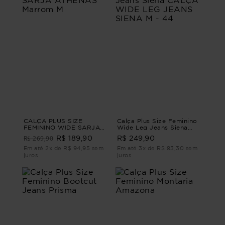
CALÇA PLUS SIZE
Calça Plus Size Feminino
FEMININO WIDE SARJA
Wide Leg Jeans Siena
ATHENAS Marrom M
CALÇA WIDE LEG JEANS
R$ 269,90
R$ 189,90
R$ 249,90
SIENA M - 44
Em até 2x de R$ 94,95 sem
Em até 3x de R$ 83,30 sem
juros
juros