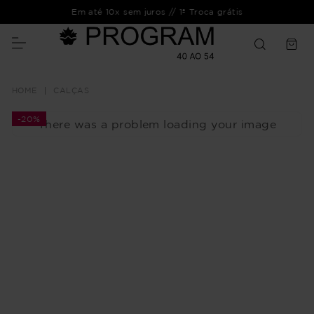
Em até 10x sem juros // 1ª Troca grátis
CALÇAS
-
20%
There was a problem loading your image