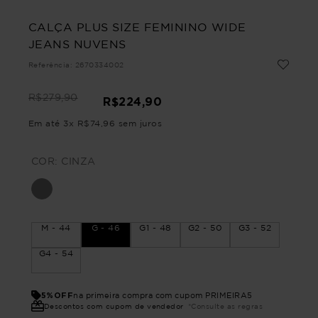
CALÇA PLUS SIZE FEMININO WIDE
JEANS NUVENS
Referência
:
2670334002
R$
279
,
90
R$
224
,
90
Em até
3
x
R$
74
,
96
sem juros
COR:
CINZA
M - 44
G - 46
G1 - 48
G2 - 50
G3 - 52
G4 - 54
5%OFF
na primeira compra com cupom PRIMEIRA5
Descontos com cupom de vendedor
*Consulte as regras