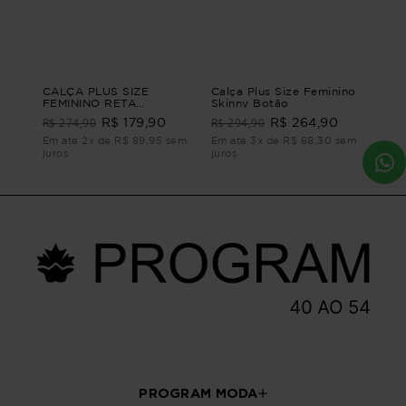
CALÇA PLUS SIZE
Calça Plus Size Feminino
FEMININO RETA
Skinny Botão
CONTORNOS Azul G1 - 48
R$ 274,90
R$ 294,90
R$ 179,90
R$ 264,90
Em até 2x de R$ 89,95 sem
Em até 3x de R$ 88,30 sem
juros
juros
PROGRAM MODA