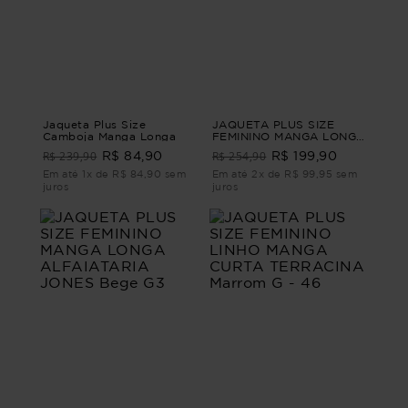
Jaqueta Plus Size
JAQUETA PLUS SIZE
Camboja Manga Longa
FEMININO MANGA LONGA
ALFAIATARIA ABRIGO
R$ 239,90
R$ 254,90
R$ 84,90
R$ 199,90
Bege G
Em até 1x de R$ 84,90 sem
Em até 2x de R$ 99,95 sem
juros
juros