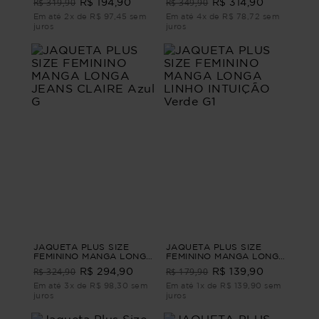
R$ 319,90
R$ 349,90
R$ 194,90
R$ 314,90
Em até 2x de R$ 97,45 sem
Em até 4x de R$ 78,72 sem
juros
juros
JAQUETA PLUS SIZE
JAQUETA PLUS SIZE
FEMININO MANGA LONGA
FEMININO MANGA LONGA
JEANS CLAIRE Azul G
LINHO INTUIÇÃO Verde
R$ 324,90
R$ 179,90
R$ 294,90
R$ 139,90
G1
Em até 3x de R$ 98,30 sem
Em até 1x de R$ 139,90 sem
juros
juros