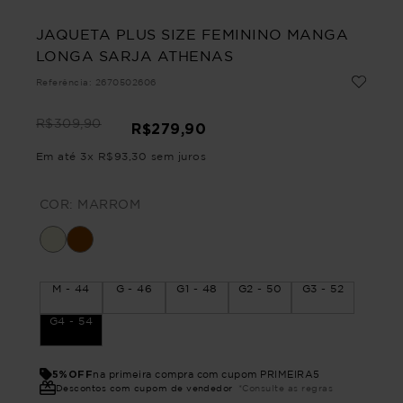
JAQUETA PLUS SIZE FEMININO MANGA
LONGA SARJA ATHENAS
Referência
:
2670502606
R$
309
,
90
R$
279
,
90
Em até
3
x
R$
93
,
30
sem juros
COR:
MARROM
M - 44
G - 46
G1 - 48
G2 - 50
G3 - 52
G4 - 54
5%OFF
na primeira compra com cupom PRIMEIRA5
Descontos com cupom de vendedor
*Consulte as regras