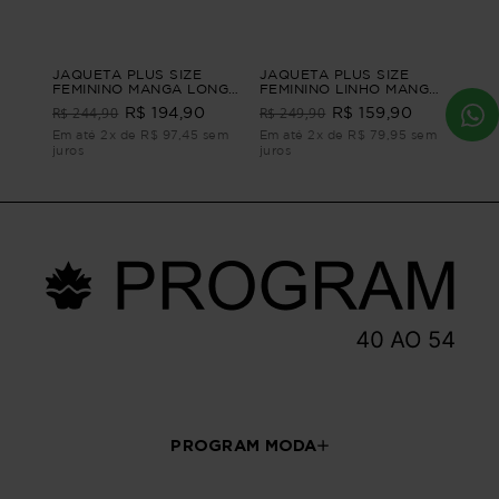
JAQUETA PLUS SIZE
JAQUETA PLUS SIZE
FEMININO MANGA LONGA
FEMININO LINHO MANGA
ALFAIATARIA JONES
CURTA TERRACINA
R$ 244,90
R$ 249,90
R$ 194,90
R$ 159,90
Bege G3
Marrom G - 46
Em até 2x de R$ 97,45 sem
Em até 2x de R$ 79,95 sem
juros
juros