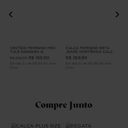
IO
VESTIDO FEMININO MIDI
CALÇA FEMININO RETA
VE
TULE DANDARA G
JEANS HORTÊNSIA CALÇA
SU
FEMININO RETA JEANS G2
R$ 294,90
R$ 169,90
R$ 269,90
R$
Em até 2x de R$ 84,95 sem
Em até 3x de R$ 89,96 sem
Em 
juros
juros
juro
Compre Junto