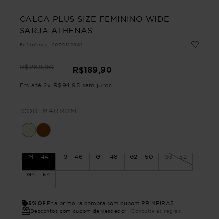
CALÇA PLUS SIZE FEMININO WIDE
SARJA ATHENAS
Referência
:
2670512601
R$
269
,
90
R$
189
,
90
Em até
2
x
R$
94
,
95
sem juros
COR:
MARROM
M - 44
G - 46
G1 - 48
G2 - 50
G3 - 52
G4 - 54
5%OFF
na primeira compra com cupom PRIMEIRA5
Descontos com cupom de vendedor
*Consulte as regras