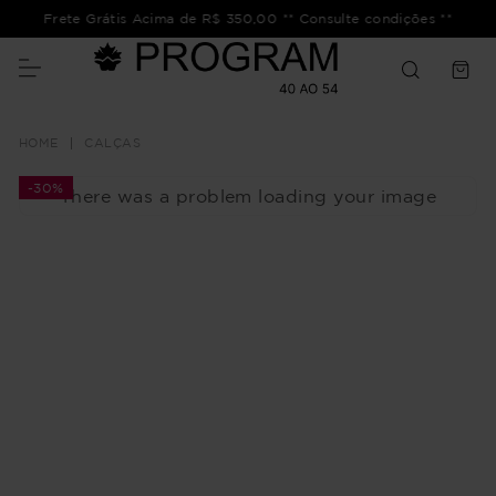
Frete Grátis Acima de R$ 350,00 ** Consulte condições **
CALÇAS
-
30%
There was a problem loading your image