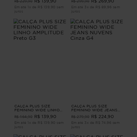
R$ 229,90
R$ 299,90
R$ 139,90
R$ 269,90
Marrom G3
LEG ALFAIATARIA
SARTORIA Azul G1
Em até 1x de R$ 139,90 sem
Em até 3x de R$ 89,96 sem
juros
juros
CALÇA PLUS SIZE
CALÇA PLUS SIZE
FEMININO WIDE LINHO
FEMININO WIDE JEANS
AMPLITUDE Preto G3
NUVENS Cinza G4
R$ 164,90
R$ 279,90
R$ 139,90
R$ 224,90
Em até 1x de R$ 139,90 sem
Em até 3x de R$ 74,96 sem
juros
juros