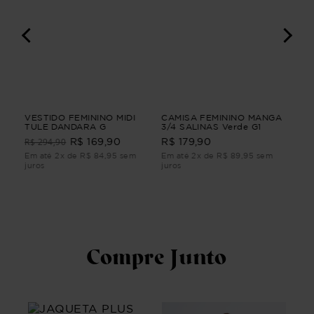
IO
VESTIDO FEMININO MIDI
CAMISA FEMININO MANGA
VE
TULE DANDARA G
3/4 SALINAS Verde G1
LI
Ver
R$ 294,90
R$ 169,90
R$ 179,90
R$
m
Em até 2x de R$ 84,95 sem
Em até 2x de R$ 89,95 sem
Em 
juros
juros
juro
Compre Junto