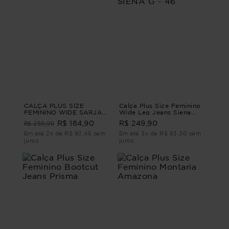
CALÇA PLUS SIZE
Calça Plus Size Feminino
FEMININO WIDE SARJA
Wide Leg Jeans Siena
NOIR Preto G
CALÇA WIDE LEG JEANS
R$ 259,90
R$ 184,90
R$ 249,90
SIENA G - 46
Em até 2x de R$ 92,45 sem
Em até 3x de R$ 83,30 sem
juros
juros