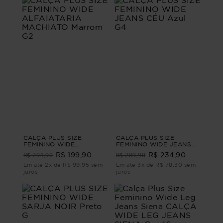
CALÇA PLUS SIZE
CALÇA PLUS SIZE
FEMININO WIDE
FEMININO WIDE JEANS
ALFAIATARIA MACHIATO
CÉU Azul G4
R$ 294,90
R$ 289,90
R$ 199,90
R$ 234,90
Marrom G2
Em até 2x de R$ 99,95 sem
Em até 3x de R$ 78,30 sem
juros
juros