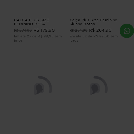
CALÇA PLUS SIZE
Calça Plus Size Feminino
FEMININO RETA
Skinny Botão
CONTORNOS Verde G1 -
R$ 274,90
R$ 294,90
R$ 179,90
R$ 264,90
48
Em até 2x de R$ 89,95 sem
Em até 3x de R$ 88,30 sem
juros
juros
Calça Plus Size Feminino
Calça Plus Size Feminino