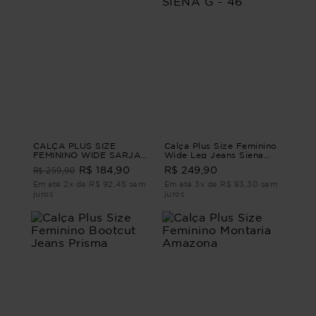
CALÇA PLUS SIZE
Calça Plus Size Feminino
FEMININO WIDE SARJA
Wide Leg Jeans Siena
NOIR Preto G
CALÇA WIDE LEG JEANS
R$ 259,90
R$ 184,90
R$ 249,90
SIENA G - 46
Em até 2x de R$ 92,45 sem
Em até 3x de R$ 83,30 sem
juros
juros