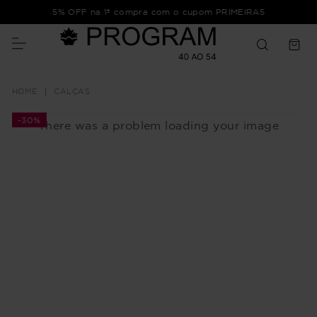
5% OFF na 1ª compra com o cupom PRIMEIRA5
CALÇAS
-
30%
There was a problem loading your image