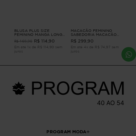
BLUSA PLUS SIZE
MACACÃO FEMININO
FEMININO MANGA LONGA
SABEDORIA MACACÃO
QUEENSTOWN Vinho G4
FEMININO Preto G4
R$ 169,90
R$ 114,90
R$ 299,90
- 54
Em até 1x de R$ 114,90 sem
Em até 4x de R$ 74,97 sem
juros
juros
PROGRAM MODA