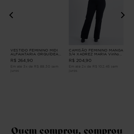
IO
VESTIDO FEMININO MIDI
CAMISÃO FEMININO MANGA
VES
ALFAIATARIA ORQUÍDEA
3/4 XADREZ MARIA Vinho
FEM
IO
VESTIDO FEMININO MIDI
PP
CLA
R$ 
R$ 264,90
R$ 204,90
ALFAIATARIA Azul M
Em até 3x de R$ 88,30 sem
Em até 2x de R$ 102,45 sem
Em 
juros
juros
juro
Quem comprou, comprou