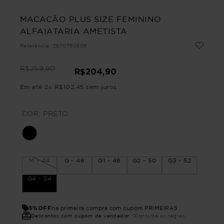
MACACÃO PLUS SIZE FEMININO
ALFAIATARIA AMETISTA
Referência
:
2670760506
R$
259
,
90
R$
204
,
90
Em até
2
x
R$
102
,
45
sem juros
COR:
PRETO
M - 44
G - 46
G1 - 48
G2 - 50
G3 - 52
G4 - 54
5%OFF
na primeira compra com cupom PRIMEIRA5
Descontos com cupom de vendedor
*Consulte as regras