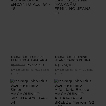
MACACÃO PLUS SIZE
MACACÃO FEMININO
FEMININO ALFAIATARIA
JEANS CARGO BETINA
ENCANTO Azul G1 - 48
MACACÃO FEMININO
R$ 329,90
R$ 229,90
R$ 374,90
JEANS G1
Em até 3x de R$ 76,63 sem
Em até 5x de R$ 74,98 sem
juros
juros