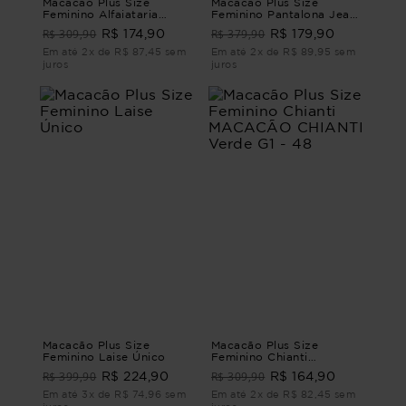
Macacão Plus Size
Macacão Plus Size
Feminino Alfaiataria
Feminino Pantalona Jeans
Florença MACACÃO
Euphoria MACACÃO
R$ 309,90
R$ 379,90
R$ 174,90
R$ 179,90
ALFAIATARIA FLORENÇA
PANTALONA JEANS
G4 - 54
EUPHORIA G3 - 52
Em até 2x de R$ 87,45 sem
Em até 2x de R$ 89,95 sem
juros
juros
Macacão Plus Size
Macacão Plus Size
Feminino Laise Único
Feminino Chianti
MACACÃO CHIANTI
R$ 399,90
R$ 309,90
R$ 224,90
R$ 164,90
Verde G1 - 48
Em até 3x de R$ 74,96 sem
Em até 2x de R$ 82,45 sem