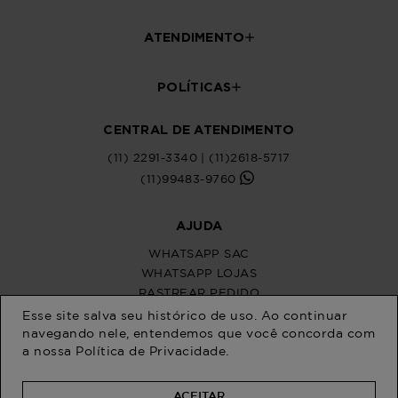
ATENDIMENTO
POLÍTICAS
CENTRAL DE ATENDIMENTO
(11) 2291-3340 | (11)2618-5717
(11)99483-9760
AJUDA
WHATSAPP SAC
WHATSAPP LOJAS
RASTREAR PEDIDO
SOLICITE SUA TROCA
Esse site salva seu histórico de uso. Ao continuar
PERGUNTAS FREQUENTES
navegando nele, entendemos que você concorda com
a nossa
Política de Privacidade
.
ACEITAR
Na Program Moda, a moda plus size