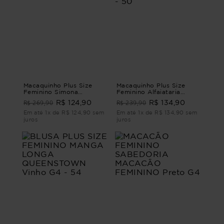
Macaquinho Plus Size
Macaquinho Plus Size
Feminino Simona
Feminino Alfaiataria
MACAQUINHO SIMONA
Breeze MACAQUINHO
R$ 269,90
R$ 239,90
R$ 124,90
R$ 134,90
Azul G4 - 54
ALFAIATARIA BREEZE
Marrom G2 - 50
Em até 1x de R$ 124,90 sem
Em até 1x de R$ 134,90 sem
juros
juros