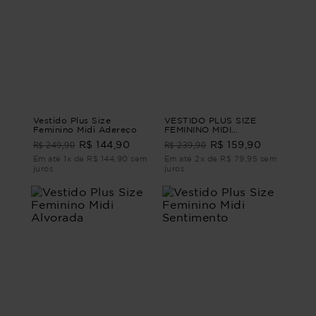
Vestido Plus Size
VESTIDO PLUS SIZE
Feminino Midi Adereço
FEMININO MIDI
ALFAIATARIA BOURBON
R$ 249,90
R$ 239,90
R$ 144,90
R$ 159,90
Bege G2 - 50
Em até 1x de R$ 144,90 sem
Em até 2x de R$ 79,95 sem
juros
juros