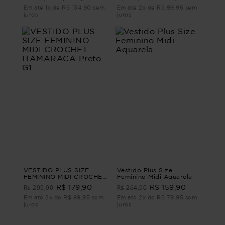
Em até 1x de R$ 134,90 sem
Em até 2x de R$ 99,95 sem
juros
juros
VESTIDO PLUS SIZE
Vestido Plus Size
FEMININO MIDI CROCHET
Feminino Midi Aquarela
ITAMARACA Preto G1
R$ 299,90
R$ 264,90
R$ 179,90
R$ 159,90
Em até 2x de R$ 89,95 sem
Em até 2x de R$ 79,95 sem
juros
juros