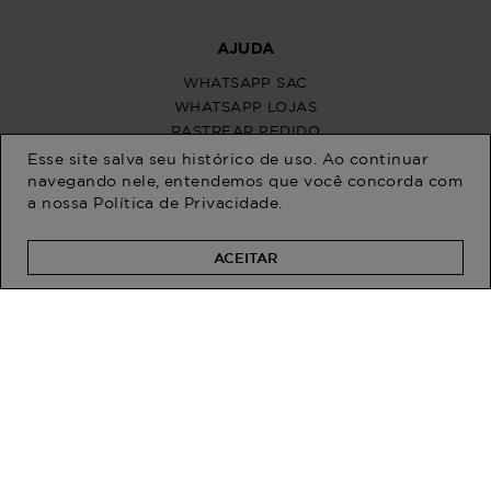
Esse site salva seu histórico de uso. Ao continuar
navegando nele, entendemos que você concorda com
a nossa
Política de Privacidade
.
ACEITAR
PROGRAM MODA
ATENDIMENTO