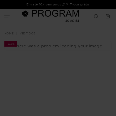
Em até 10x sem juros // 1ª Troca grátis
VESTIDOS
-
43%
There was a problem loading your image