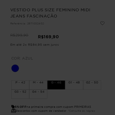
VESTIDO PLUS SIZE FEMININO MIDI
JEANS FASCINAÇÃO
Referência
:
2671032402
R$
299
,
90
R$
169
,
90
Em até
2
x
R$
84
,
95
sem juros
COR:
AZUL
P - 42
M - 44
G - 46
G1 - 48
G2 - 50
G3 - 52
G4 - 54
5%OFF
na primeira compra com cupom PRIMEIRA5
Descontos com cupom de vendedor
*Consulte as regras