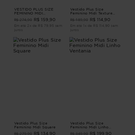
VESTIDO PLUS SIZE
Vestido Plus Size
FEMININO MIDI
Feminino Midi Texture
VALERIANA Azul G4
VESTIDO MIDI TEXTURE
R$ 274,90
R$ 189,90
R$ 159,90
R$ 114,90
G4 - 54
Em até 2x de R$ 79,95 sem
Em até 1x de R$ 114,90 sem
juros
juros
Vestido Plus Size
Vestido Plus Size
Feminino Midi Square
Feminino Midi Linho
Ventania
R$ 279,90
R$ 349,90
R$ 134,90
R$ 199,90