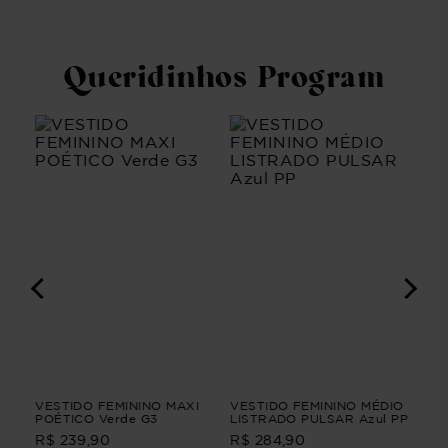
Queridinhos Program
VESTIDO FEMININO MAXI
VESTIDO FEMININO MÉDIO
BL
POÉTICO Verde G3
LISTRADO PULSAR Azul PP
3/
BL
R$ 239,90
R$ 284,90
R$
3/