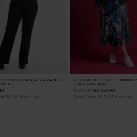
 FEMININO MANGA 3/4 XADREZ
VESTIDO PLUS SIZE FEMININO 
nho PP
CLARIDADE Azul G
R$ 294,90
90
R$ 159,90
de R$ 102,45 sem juros
Em até 2x de R$ 79,95 sem juros