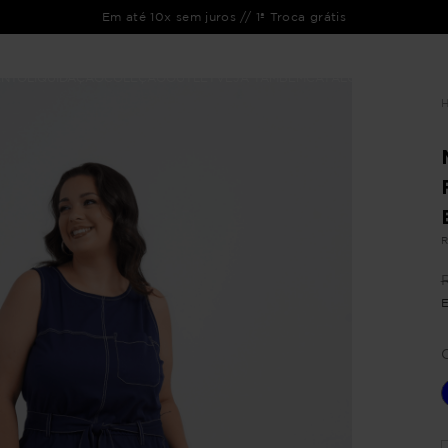
Em até 10x sem juros // 1ª Troca grátis
ENTO
LIQUIDAÇÃO
COLEÇÃO
OUTLET
VEJA TAMBÉM
CATÁLOGOS
R