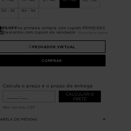
G3 - 52
G4 - 54
5%OFF
na primeira compra com cupom PRIMEIRA5
Descontos com cupom de vendedor
*Consulte as regras
PROVADOR VIRTUAL
COMPRAR
Calcule o preço e o prazo de entrega
CALCULAR O
FRETE
Não sei meu CEP
TABELA DE MEDIDAS