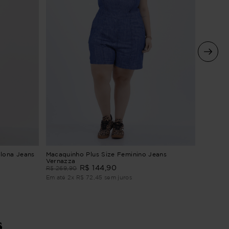
MACACÃ
lona Jeans
Macaquinho Plus Size Feminino Jeans
ALFAIA
Vernazza
R$
144
,
90
R$
329
,
R$
269
,
90
Em até
4
Em até
2
x
R$
72
,
45
sem juros
s