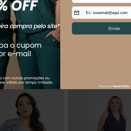
s Size Feminino Pantalona Jeans
Macaquinho Plus Size Feminino Alf
Breeze
R$
179
,
90
R$
134
,
90
R$
239
,
90
$
59
,
97
sem juros
Em até
2
x
R$
67
,
45
sem juros
Os mais vendidos