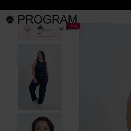
LANÇAM
-
30%