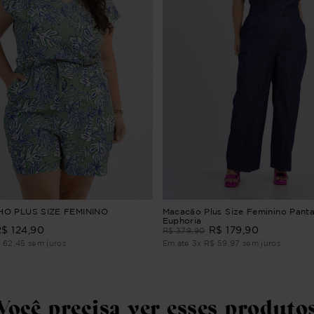
O PLUS SIZE FEMININO
Macacão Plus Size Feminino Panta
Euphoria
R$
124
,
90
R$
179
,
90
R$
379
,
90
$
62
,
45
sem juros
Em até
3
x
R$
59
,
97
sem juros
Você precisa ver esses produto