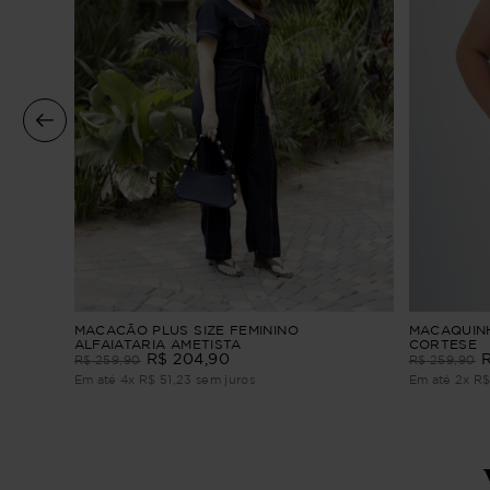
a 3/4
MACACÃO PLUS SIZE FEMININO
MACAQUINH
ALFAIATARIA AMETISTA
CORTESE
R$
204
,
90
R$
259
,
90
R$
259
,
90
Em até
4
x
R$
51
,
23
sem juros
Em até
2
x
R