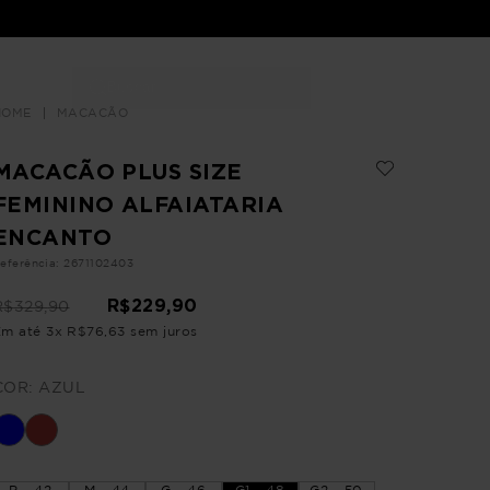
Buscar
LOJAS
MACACÃO
MACACÃO PLUS SIZE
FEMININO ALFAIATARIA
ENCANTO
eferência
:
2671102403
R$
229
,
90
R$
329
,
90
Em até
3
x
R$
76
,
63
sem juros
COR:
AZUL
P - 42
M - 44
G - 46
G1 - 48
G2 - 50