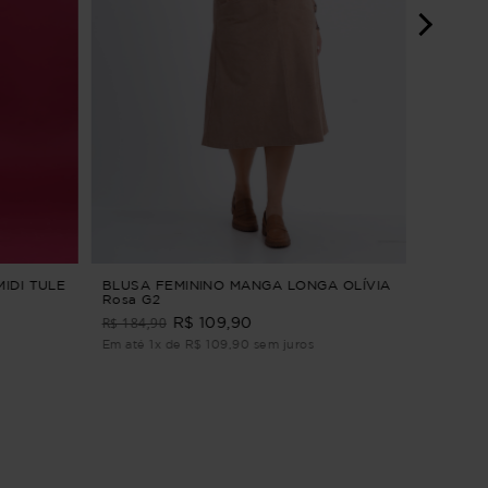
CALÇA 
ALFAIA
PANTAC
R$ 229
Em até 3
MIDI TULE
BLUSA FEMININO MANGA LONGA OLÍVIA
Rosa G2
R$ 184,90
R$ 109,90
Em até 1x de R$ 109,90 sem juros