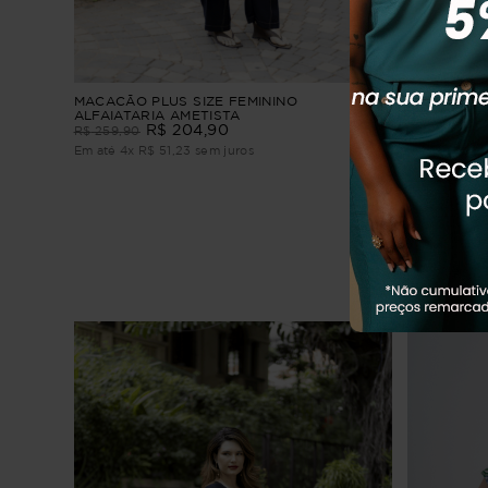
ico
MACACÃO PLUS SIZE FEMININO
Macacão Plu
ALFAIATARIA AMETISTA
Euphoria
R$
204
,
90
R$
259
,
90
R$
379
,
90
Em até
4
x
R$
51
,
23
sem juros
Em até
3
x
R