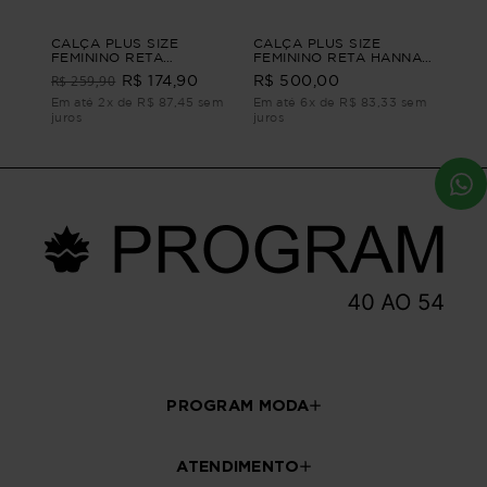
CALÇA PLUS SIZE
CALÇA PLUS SIZE
FEMININO RETA
FEMININO RETA HANNAH
ALFAIATARIA
Azul P - 42
R$ 259,90
R$ 174,90
R$ 500,00
CONFIANÇA Preto G4
Em até 2x de R$ 87,45 sem
Em até 6x de R$ 83,33 sem
juros
juros
PROGRAM MODA
ATENDIMENTO