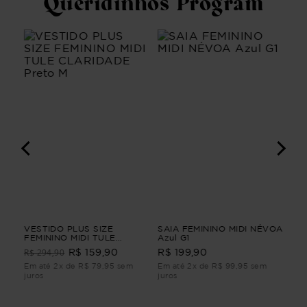
Queridinhos Program
A
VESTIDO PLUS SIZE
SAIA FEMININO MIDI NÉVOA
VE
FEMININO MIDI TULE
Azul G1
POÉ
A
CLARIDADE Preto M
R$ 294,90
R$ 159,90
R$ 199,90
R$
Em até 2x de R$ 79,95 sem
Em até 2x de R$ 99,95 sem
Em 
juros
juros
juro