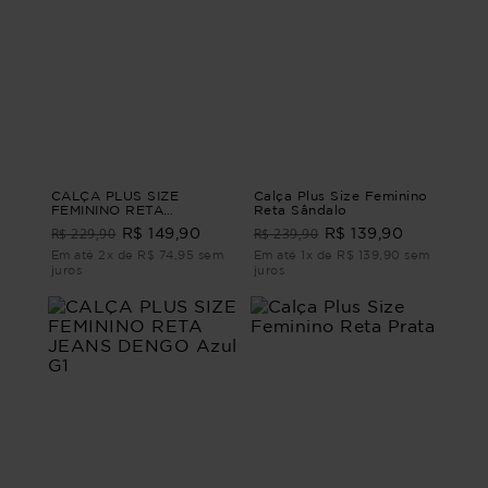
CALÇA PLUS SIZE
Calça Plus Size Feminino
FEMININO RETA
Reta Sândalo
ALFAIATARIA LEEDS
R$ 229,90
R$ 239,90
R$ 149,90
R$ 139,90
Marrom G3
Em até 2x de R$ 74,95 sem
Em até 1x de R$ 139,90 sem
juros
juros