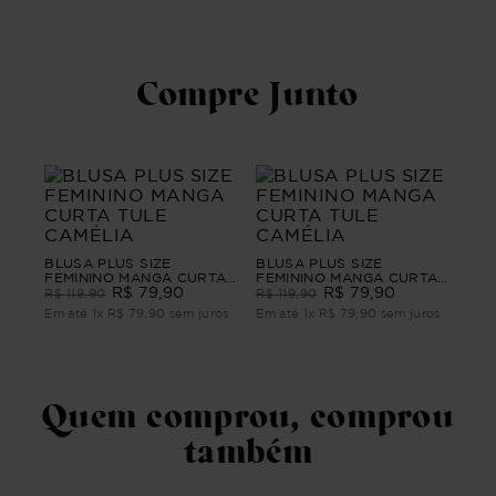
Compre Junto
BLUSA PLUS SIZE
BLUSA PLUS SIZE
FEMININO MANGA CURTA
FEMININO MANGA CURTA
TULE CAMÉLIA
R$
79
,
90
TULE CAMÉLIA
R$
79
,
90
R$
119
,
90
R$
119
,
90
Em até
1
x
R$
79
,
90
sem juros
Em até
1
x
R$
79
,
90
sem juros
Quem comprou, comprou
também