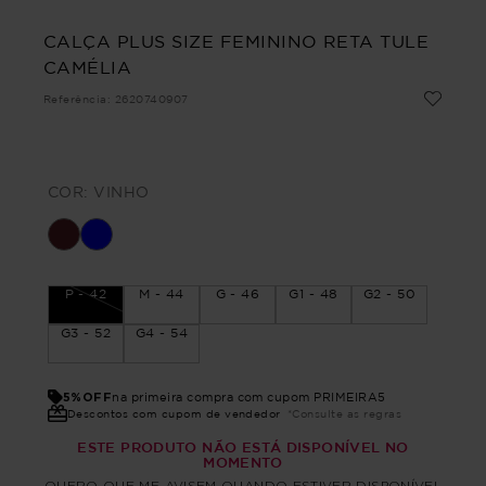
CALÇA PLUS SIZE FEMININO RETA TULE
CAMÉLIA
Referência
:
2620740907
COR:
VINHO
P - 42
M - 44
G - 46
G1 - 48
G2 - 50
G3 - 52
G4 - 54
5%OFF
na primeira compra com cupom PRIMEIRA5
Descontos com cupom de vendedor
*Consulte as regras
ESTE PRODUTO NÃO ESTÁ DISPONÍVEL NO
MOMENTO
QUERO QUE ME AVISEM QUANDO ESTIVER DISPONÍVEL