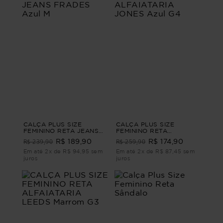
CALÇA PLUS SIZE
CALÇA PLUS SIZE
FEMININO RETA JEANS
FEMININO RETA
FRADES Azul M
ALFAIATARIA JONES Azul
R$ 239,90
R$ 259,90
R$ 189,90
R$ 174,90
G4
Em até 2x de R$ 94,95 sem
Em até 2x de R$ 87,45 sem
juros
juros