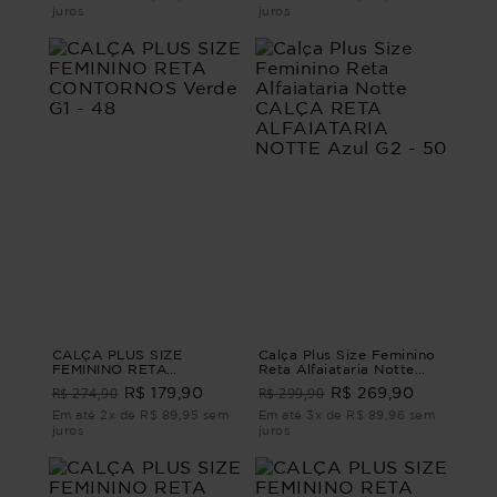
juros
juros
CALÇA PLUS SIZE
Calça Plus Size Feminino
FEMININO RETA
Reta Alfaiataria Notte
CONTORNOS Verde G1 -
CALÇA RETA
R$ 274,90
R$ 299,90
R$ 179,90
R$ 269,90
48
ALFAIATARIA NOTTE Azul
G2 - 50
Em até 2x de R$ 89,95 sem
Em até 3x de R$ 89,96 sem
juros
juros