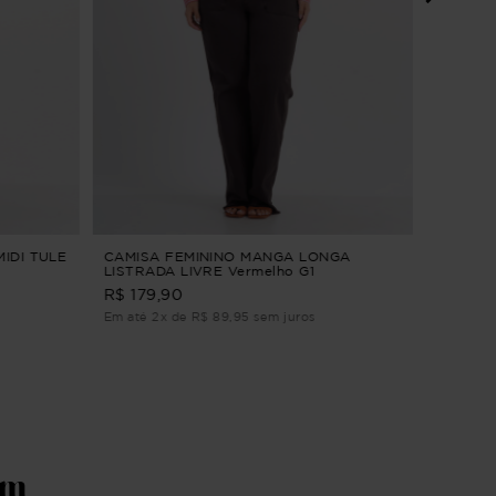
VESTIDO
ORQUÍD
ALFAIA
R$ 264
Em até 3
MIDI TULE
CAMISA FEMININO MANGA LONGA
LISTRADA LIVRE Vermelho G1
R$ 179,90
Em até 2x de R$ 89,95 sem juros
ém