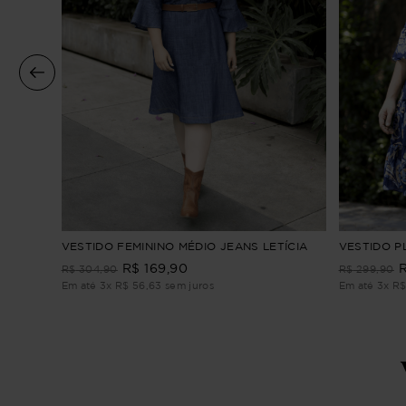
ho
VESTIDO FEMININO MÉDIO JEANS LETÍCIA
VESTIDO P
R$
169
,
90
R$
304
,
90
R$
299
,
90
Em até
3
x
R$
56
,
63
sem juros
Em até
3
x
R