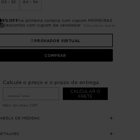
G3 - 52
G4 - 54
5%OFF
na primeira compra com cupom PRIMEIRA5
Descontos com cupom de vendedor
*Consulte as regras
PROVADOR VIRTUAL
COMPRAR
Calcule o preço e o prazo de entrega
CALCULAR O
FRETE
Não sei meu CEP
TABELA DE MEDIDAS
DETALHES