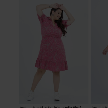
Vestido Plus Size Feminino Médio Blusê
Vestido P