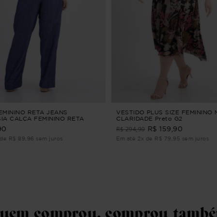
EMININO RETA JEANS
VESTIDO PLUS SIZE FEMININO 
IA CALÇA FEMININO RETA
CLARIDADE Preto G2
R$ 294,90
90
R$ 159,90
de R$ 89,96 sem juros
Em até 2x de R$ 79,95 sem juros
uem comprou, comprou tamb