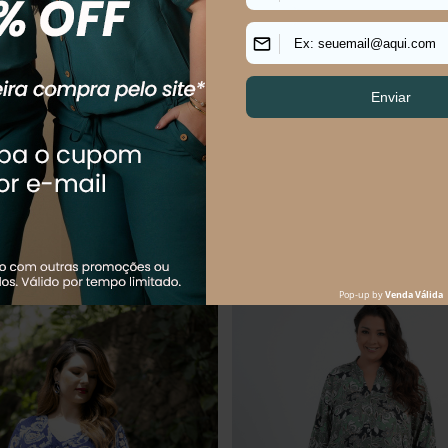
LUS SIZE FEMININO MAXI COZY
Vestido Plus Size Feminino Midi T
R$
149
,
90
R$
144
,
90
R$
229
,
90
$
49
,
97
sem juros
Em até
2
x
R$
72
,
45
sem juros
Os mais vendidos