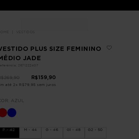
Buscar
LOJAS
VESTIDOS
VESTIDO PLUS SIZE FEMININO
MÉDIO JADE
eferência
:
2671222407
R$
159
,
90
R$
269
,
90
Em até
2
x
R$
79
,
95
sem juros
COR:
AZUL
P - 42
M - 44
G - 46
G1 - 48
G2 - 50