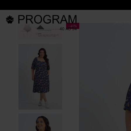
LANÇAM
-
41%