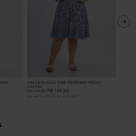
Vestido 
ÉDIO
VESTIDO PLUS SIZE FEMININO MÉDIO
LAVINIA
R$
299
,
R$
144
,
90
R$
249
,
90
Em até
3
Em até
2
x
R$
72
,
45
sem juros
s