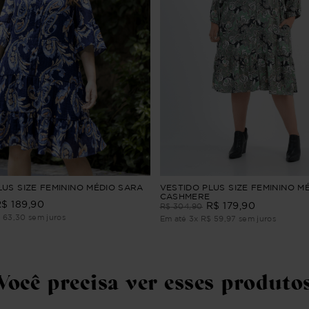
LUS SIZE FEMININO MÉDIO SARA
VESTIDO PLUS SIZE FEMININO M
CASHMERE
R$
189
,
90
R$
179
,
90
R$
304
,
90
$
63
,
30
sem juros
Em até
3
x
R$
59
,
97
sem juros
Você precisa ver esses produto