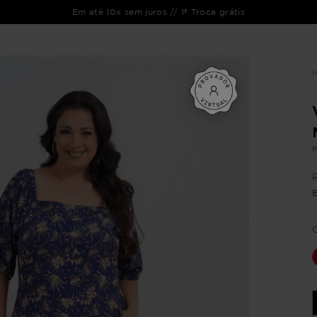
Em até 10x sem juros // 1ª Troca grátis
ENTO
LIQUIDAÇÃO
COLEÇÃO
OUTLET
VEJA TAMBÉM
CATÁLOGOS
R