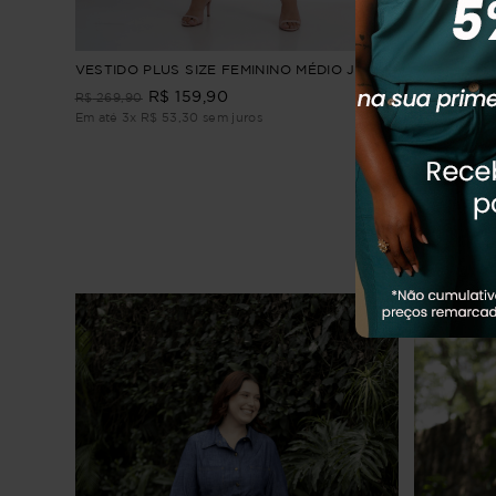
o
VESTIDO PLUS SIZE FEMININO MÉDIO JADE
VESTIDO P
R$
159
,
90
R$
269
,
90
R$
239
,
90
Em até
3
x
R$
53
,
30
sem juros
Em até
3
x
R