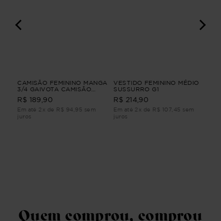
A
CAMISÃO FEMININO MANGA
VESTIDO FEMININO MÉDIO
CA
3/4 GAIVOTA CAMISÃO
SUSSURRO G1
LO
A
FEMININO MANGA 3/4
Ver
R$ 189,90
R$ 214,90
R$
Branco G
Em até 2x de R$ 94,95 sem
Em até 2x de R$ 107,45 sem
Em 
juros
juros
juro
Quem comprou, comprou