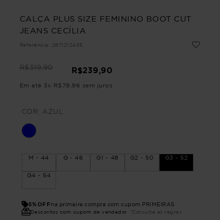
CALÇA PLUS SIZE FEMININO BOOT CUT
JEANS CECÍLIA
Referência
:
2671212405
R$
319
,
90
R$
239
,
90
Em até
3
x
R$
79
,
96
sem juros
COR:
AZUL
M - 44
G - 46
G1 - 48
G2 - 50
G3 - 52
G4 - 54
5%OFF
na primeira compra com cupom PRIMEIRA5
Descontos com cupom de vendedor
*Consulte as regras