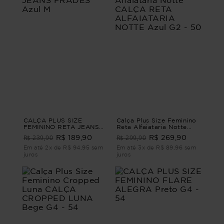
CALÇA PLUS SIZE
Calça Plus Size Feminino
FEMININO RETA JEANS
Reta Alfaiataria Notte
FRADES Azul M
CALÇA RETA
R$ 239,90
R$ 299,90
R$ 189,90
R$ 269,90
ALFAIATARIA NOTTE Azul
G2 - 50
Em até 2x de R$ 94,95 sem
Em até 3x de R$ 89,96 sem
juros
juros