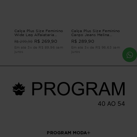
Calça Plus Size Feminino
Calça Plus Size Feminino
Wide Leg Alfaiataria
Cargo Jeans Melina
Sartoria CALÇA WIDE
CALÇA CARGO JEANS
R$ 299,90
R$ 269,90
R$ 289,90
LEG ALFAIATARIA
MELINA G1 - 48
SARTORIA Azul G1
Em até 3x de R$ 89,96 sem
Em até 3x de R$ 96,63 sem
juros
juros