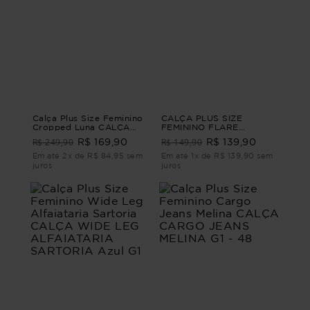
Calça Plus Size Feminino
CALÇA PLUS SIZE
Cropped Luna CALÇA
FEMININO FLARE
CROPPED LUNA Bege G4
ALEGRA Preto G4 - 54
R$ 249,90
R$ 149,90
R$ 169,90
R$ 139,90
- 54
Em até 2x de R$ 84,95 sem
Em até 1x de R$ 139,90 sem
juros
juros