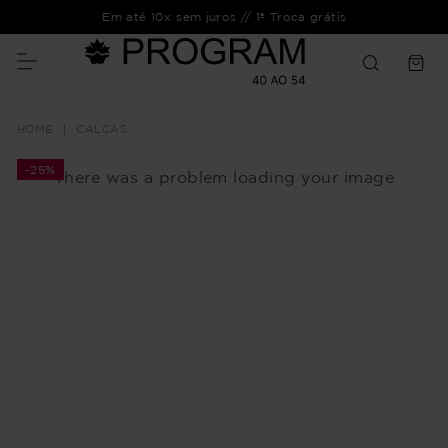
Em até 10x sem juros // 1ª Troca grátis
CALÇAS
-
25%
There was a problem loading your image