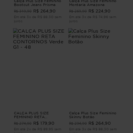
Calça Plus Size Feminino
Calça Plus Size Feminino
Bootcut Jeans Prisma
Montaria Amazona
R$ 319,90
R$ 269,90
R$ 264,90
R$ 224,90
Em até 3x de R$ 88,30 sem
Em até 3x de R$ 74,96 sem
juros
juros
CALÇA PLUS SIZE
Calça Plus Size Feminino
FEMININO RETA
Skinny Botão
CONTORNOS Verde G1 -
R$ 274,90
R$ 294,90
R$ 179,90
R$ 264,90
48
Em até 2x de R$ 89,95 sem
Em até 3x de R$ 88,30 sem