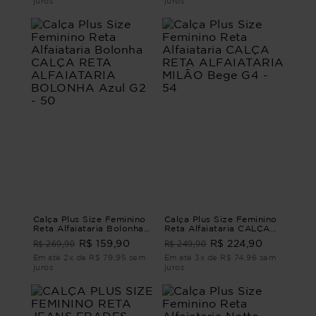
juros
juros
Calça Plus Size Feminino
Calça Plus Size Feminino
Reta Alfaiataria Bolonha
Reta Alfaiataria CALÇA
CALÇA RETA
RETA ALFAIATARIA
R$ 269,90
R$ 249,90
R$ 159,90
R$ 224,90
ALFAIATARIA BOLONHA
MILÃO Bege G4 - 54
Azul G2 - 50
Em até 2x de R$ 79,95 sem
Em até 3x de R$ 74,96 sem
juros
juros