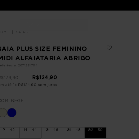
Buscar
LOJAS
SAIAS
SAIA PLUS SIZE FEMININO
MIDI ALFAIATARIA ABRIGO
eferência
:
2671251704
R$
124
,
90
R$
179
,
90
Em até
1
x
R$
124
,
90
sem juros
COR:
BEGE
P - 42
M - 44
G - 46
G1 - 48
G2 - 50