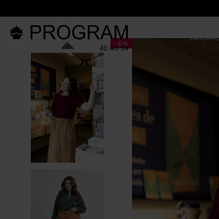
LANÇAM
-
31%