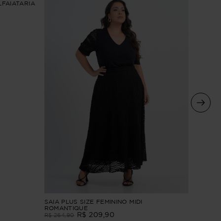
LFAIATARIA
SAIA PL
SAIA PLUS SIZE FEMININO MIDI
PETRÓP
ROMANTIQUE
R$
209
,
90
R$
214
,
9
R$
264
,
90