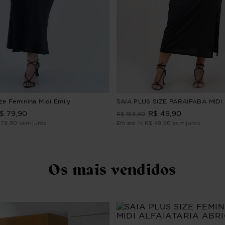
ize Feminina Midi Emily
SAIA PLUS SIZE PARAIPABA MIDI
$
79
,
90
R$
49
,
90
R$
169
,
90
79
,
90
sem juros
Em até
1
x
R$
49
,
90
sem juros
Os mais vendidos