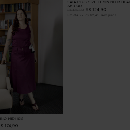
SAIA PLUS SIZE FEMININO MIDI A
ABRIGO
R$
124
,
90
R$
179
,
90
Em até
2
x
R$
62
,
45
sem juros
INO MIDI ISIS
R$
174
,
90