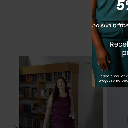
ENCANTAM
R
R$
179
,
90
Em até
2
x
R
Q