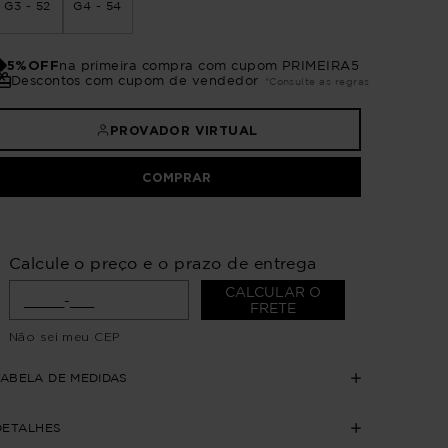
G3 - 52
G4 - 54
5%OFF
na primeira compra com cupom PRIMEIRA5
Descontos com cupom de vendedor
*Consulte as regras
PROVADOR VIRTUAL
COMPRAR
Calcule o preço e o prazo de entrega
CALCULAR O
FRETE
Não sei meu CEP
TABELA DE MEDIDAS
DETALHES