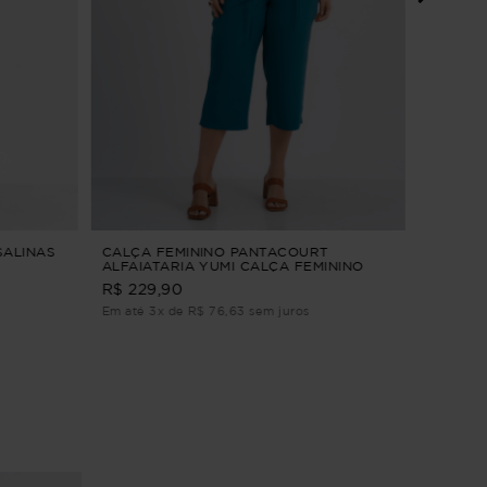
VESTID
G1
R$ 214
Em até 2
SALINAS
CALÇA FEMININO PANTACOURT
ALFAIATARIA YUMI CALÇA FEMININO
PANTACOURT ALFAIATARIA Verde M
R$ 229,90
Em até 3x de R$ 76,63 sem juros