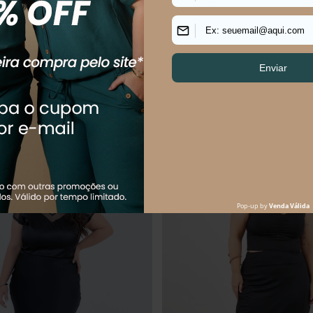
ENTO
ENCANTAMENTO
$
109
,
90
R$
109
,
90
R$
179
,
90
$
54
,
95
sem juros
Em até
2
x
R$
54
,
95
sem juros
uem comprou, comprou tamb