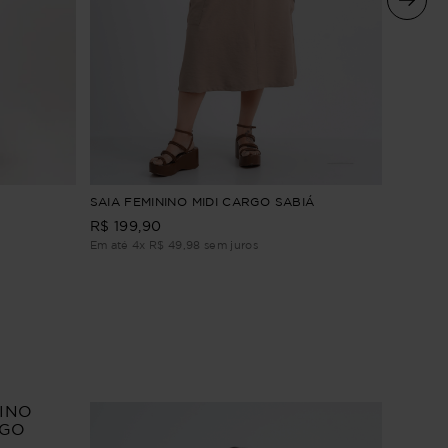
SAIA PL
SAIA FEMININO MIDI CARGO SABIÁ
R$
199
,
90
R$
209
,
Em até
2
Em até
4
x
R$
49
,
98
sem juros