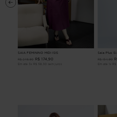
SAIA FEMININO MIDI ISIS
Saia Plus S
R$
174
,
90
R
R$
249
,
90
R$
134
,
90
Em até
3
x
R$
58
,
30
sem juros
Em até
1
x
R$