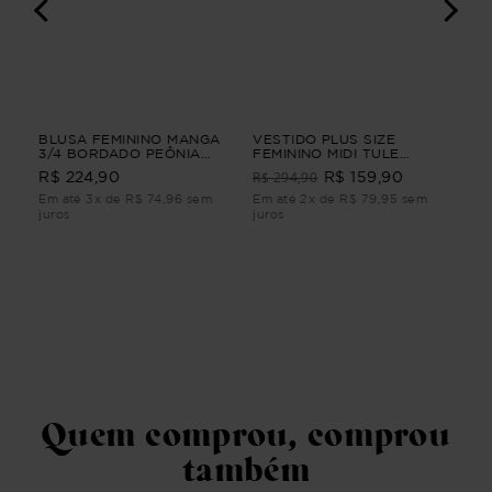
BLUSA FEMININO MANGA
VESTIDO PLUS SIZE
VES
M
3/4 BORDADO PEÔNIA
FEMININO MIDI TULE
TU
BLUSA FEMININO MANGA
CLARIDADE Azul G
R$ 294,90
R$ 
R$ 224,90
R$ 159,90
3/4 BORDADO Verde P
Em até 3x de R$ 74,96 sem
Em até 2x de R$ 79,95 sem
Em 
juros
juros
juro
Quem comprou, comprou
também