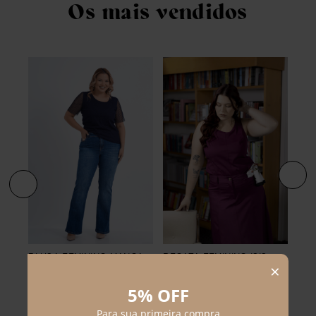
Os mais vendidos
ZE
BLU
BLUSA FEMININO MANGA
REGATA FEMININO ISIS
CUR
CURTA TULE FILÓ
R$
104
,
90
R$
R$
69
,
90
R$
149
,
90
R$
99
,
90
Em até
2
x
R$
52
,
45
sem juros
Em 
Em até
1
x
R$
69
,
90
sem juros