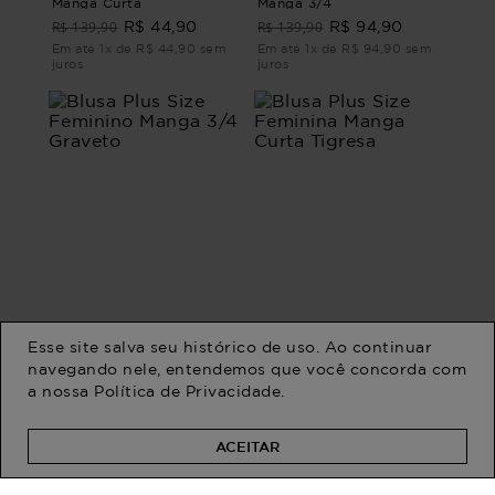
Manga Curta
Manga 3/4
R$ 139,90
R$ 139,90
R$ 44,90
R$ 94,90
Em até 1x de R$ 44,90 sem
Em até 1x de R$ 94,90 sem
juros
juros
Esse site salva seu histórico de uso. Ao continuar
navegando nele, entendemos que você concorda com
a nossa
Política de Privacidade
.
Blusa Plus Size Feminino
Blusa Plus Size Feminina
Manga 3/4 Graveto
Manga Curta Tigresa
R$ 179,90
R$ 139,90
R$ 79,90
R$ 84,90
ACEITAR
Em até 1x de R$ 79,90 sem
Em até 1x de R$ 84,90 sem
juros
juros