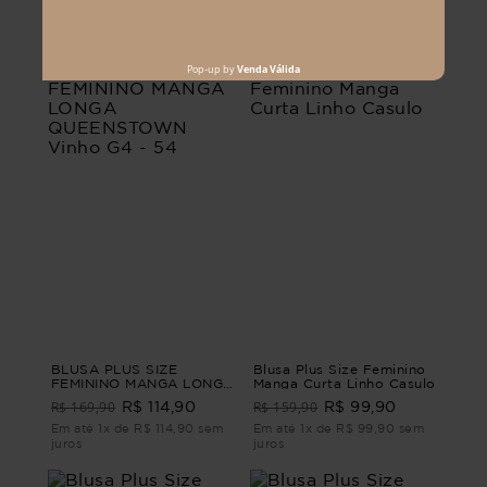
Em até 1x de R$ 79,90 sem
Em até 1x de R$ 69,90 sem
juros
juros
BLUSA PLUS SIZE
Blusa Plus Size Feminino
FEMININO MANGA LONGA
Manga Curta Linho Casulo
QUEENSTOWN Vinho G4
R$ 169,90
R$ 159,90
R$ 114,90
R$ 99,90
- 54
Em até 1x de R$ 114,90 sem
Em até 1x de R$ 99,90 sem
juros
juros