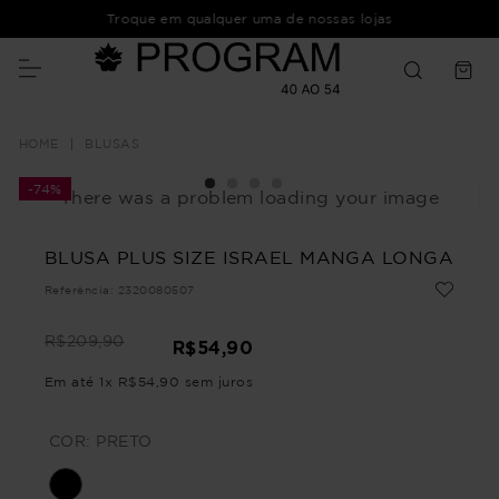
Troque em qualquer uma de nossas lojas
BLUSAS
-
74%
There was a problem loading your image
BLUSA PLUS SIZE ISRAEL MANGA LONGA
Referência
:
2320080507
R$
209
,
90
R$
54
,
90
Em até
1
x
R$
54
,
90
sem juros
COR:
PRETO