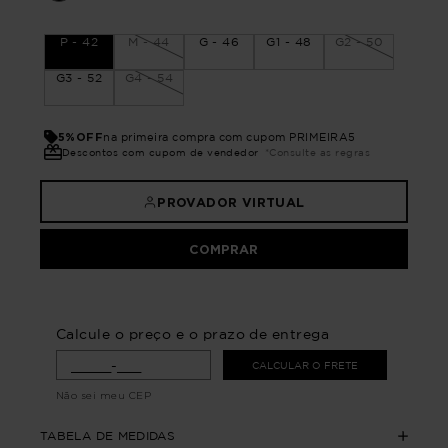
P - 42
M - 44
G - 46
G1 - 48
G2 - 50
G3 - 52
G4 - 54
5%OFF
na primeira compra com cupom PRIMEIRA5
Descontos com cupom de vendedor
*Consulte as regras
PROVADOR VIRTUAL
COMPRAR
Calcule o preço e o prazo de entrega
CALCULAR O FRETE
Não sei meu CEP
TABELA DE MEDIDAS