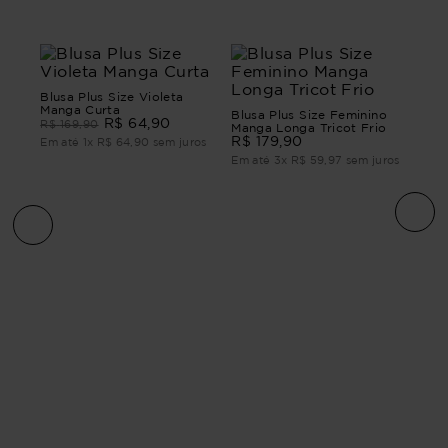
Blusa Plus Size Violeta
Manga Curta
Blusa Plus Size Feminino
R$
64
,
90
R$
169
,
90
Manga Longa Tricot Frio
R$
179
,
90
Em até
1
x
R$
64
,
90
sem juros
Em até
3
x
R$
59
,
97
sem juros
É
BLU
CU
R$
ros
Em 