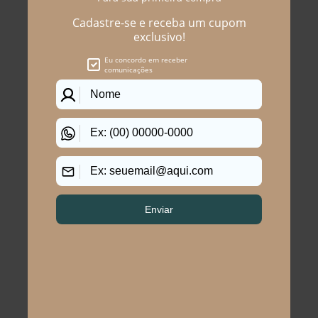
Você precisa ver esses
produtos
BLUSA PLUS SIZE
Blusa Plus Size Lígia
FEMININO MANGA CURTA
Manga Curta
MOSCATO Verde M
R$ 179,90
R$ 169,90
R$ 79,90
R$ 69,90