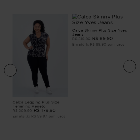
Calça Skinny Plus Size Yves
Jeans
R$
89
,
90
R$
219
,
90
Em até
1
x
R$
89
,
90
sem juros
e
CAL
Calça Legging Plus Size
FEM
Feminino Vêneto
CLA
R$
179
,
90
R$
R$
209
,
90
ros
Em 
Em até
3
x
R$
59
,
97
sem juros