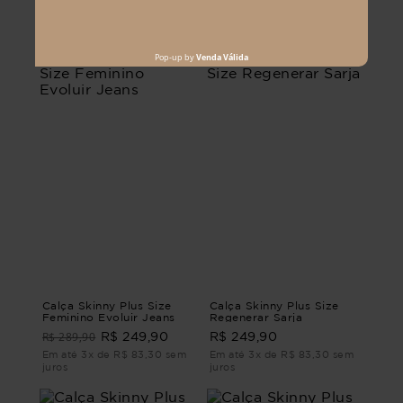
Em até 2x de R$ 82,45 sem
Em até 1x de R$ 89,90 sem
juros
juros
Calça Skinny Plus Size
Calça Skinny Plus Size
Feminino Evoluir Jeans
Regenerar Sarja
R$ 289,90
R$ 249,90
R$ 249,90
Em até 3x de R$ 83,30 sem
Em até 3x de R$ 83,30 sem
juros
juros