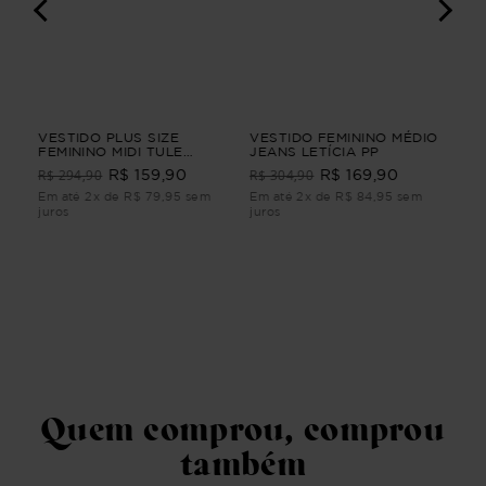
IO
VESTIDO PLUS SIZE
VESTIDO FEMININO MÉDIO
BL
FEMININO MIDI TULE
JEANS LETÍCIA PP
3/
CLARIDADE Preto M
BL
R$ 294,90
R$ 304,90
R$ 159,90
R$ 169,90
R$
3/
m
Em até 2x de R$ 79,95 sem
Em até 2x de R$ 84,95 sem
Em 
juros
juros
juro
Quem comprou, comprou
também