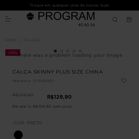
Troque em qualquer uma de nossas lojas
CALÇAS
-
59%
There was a problem loading your image
CALÇA SKINNY PLUS SIZE CHINA
Referência
:
2370460507
R$
319
,
90
R$
129
,
90
Em até
1
x
R$
129
,
90
sem juros
COR:
PRETO