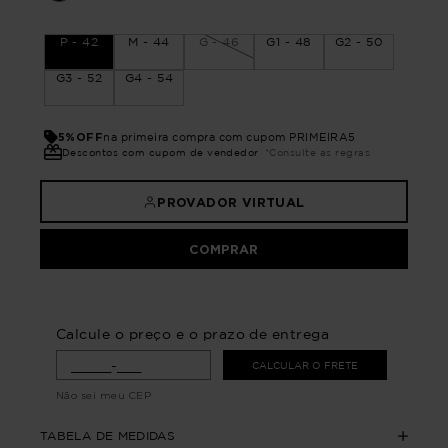
P - 42
M - 44
G - 46
G1 - 48
G2 - 50
G3 - 52
G4 - 54
5%OFF
na primeira compra com cupom PRIMEIRA5
Descontos com cupom de vendedor
*Consulte as regras
PROVADOR VIRTUAL
COMPRAR
Calcule o preço e o prazo de entrega
CALCULAR O FRETE
Não sei meu CEP
TABELA DE MEDIDAS