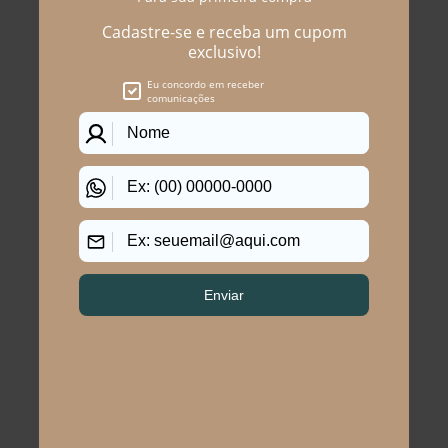
Você precisa ver esses
produtos
Calça Skinny Plus Size
Calça Skinny Plus Size
Geórgia Jeans
Yves Jeans
R$ 239,90
R$ 219,90
R$ 164,90
R$ 89,90