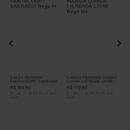
IO
CALÇA FEMININO
CAMISA FEMININO MANGA
VES
PANTACOURT SAGRADO
LONGA LISTRADA LIVRE
AN
Bege M
Bege G4
FEM
R$ 184,90
R$ 179,90
R$
Em até 2x de R$ 92,45 sem
Em até 2x de R$ 89,95 sem
Em 
juros
juros
juro