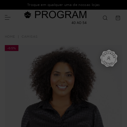
Troque em qualquer uma de nossas lojas
CAMISAS
-
65%