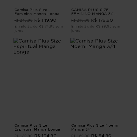
Camisa Plus Size
CAMISA PLUS SIZE
Feminino Manga Longa
FEMININO MANGA 3/4
Lúdico
LISTRADO SANDY
R$ 249,90
R$ 219,90
R$ 149,90
R$ 179,90
CAMISA PLUS SIZE
FEMININO MANGA 3/4
Em até 2x de R$ 74,95 sem
Em até 2x de R$ 89,95 sem
SANDY Marrom G - 46
juros
juros
Camisa Plus Size
Camisa Plus Size Noemi
Espiritual Manga Longa
Manga 3/4
R$ 189,90
R$ 169,90
R$ 104,90
R$ 64,90