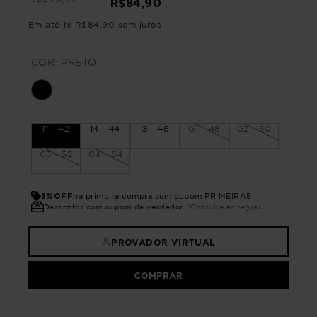
R$
84
,
90
Em até
1
x
R$
84
,
90
sem juros
COR:
PRETO
P - 42
M - 44
G - 46
G1 - 48
G2 - 50
G3 - 52
G4 - 54
5%OFF
na primeira compra com cupom PRIMEIRA5
Descontos com cupom de vendedor
*Consulte as regras
PROVADOR VIRTUAL
COMPRAR