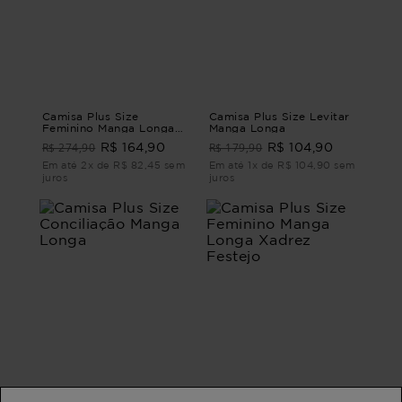
Camisa Plus Size
Camisa Plus Size Levitar
Feminino Manga Longa
Manga Longa
Slim Jeans Elemento
R$ 274,90
R$ 179,90
R$ 164,90
R$ 104,90
Em até 2x de R$ 82,45 sem
Em até 1x de R$ 104,90 sem
juros
juros