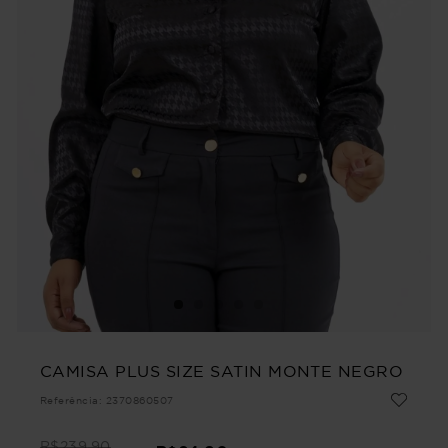
CAMISA PLUS SIZE SATIN MONTE NEGRO
Referência
:
2370860507
R$
239
,
90