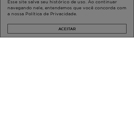
Esse site salva seu histórico de uso. Ao continuar
navegando nele, entendemos que você concorda com
a nossa
Política de Privacidade
.
Camisa Plus Size
Camisa Plus Size
Conciliação Manga Longa
Feminino Manga Longa
Xadrez Festejo
R$ 239,90
R$ 254,90
R$ 124,90
R$ 189,90
ACEITAR
Em até 1x de R$ 124,90 sem
Em até 2x de R$ 94,95 sem
juros
juros
PROGRAM MODA