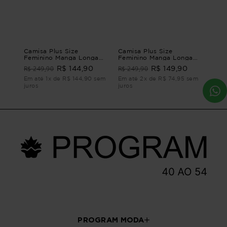
Camisa Plus Size
Camisa Plus Size
Feminino Manga Longa
Feminino Manga Longa
Jeans Passione CAMISA
Memória
R$ 249,90
R$ 249,90
R$ 144,90
R$ 149,90
MANGA LONGA JEANS
PASSIONE G2 - 50
Em até 1x de R$ 144,90 sem
Em até 2x de R$ 74,95 sem
juros
juros