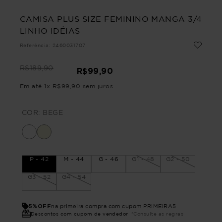
CAMISA PLUS SIZE FEMININO MANGA 3/4
LINHO IDÉIAS
Referência
:
2460031707
R$
189
,
90
R$
99
,
90
Em até
1
x
R$
99
,
90
sem juros
COR:
BEGE
P - 42
M - 44
G - 46
G1 - 48
G2 - 50
G3 - 52
G4 - 54
5%OFF
na primeira compra com cupom PRIMEIRA5
Descontos com cupom de vendedor
*Consulte as regras