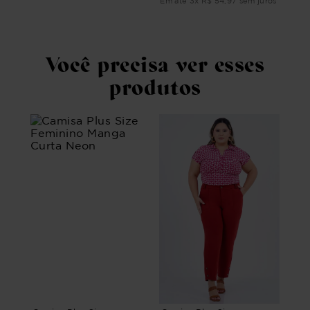
ros
Em 
Em até
3
x
R$
54
,
97
sem juros
Você precisa ver esses
produtos