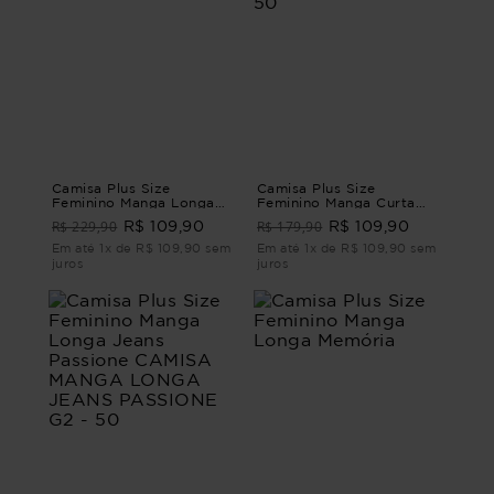
Camisa Plus Size
Camisa Plus Size
Feminino Manga Longa
Feminino Manga Curta
Cordel
Linho Stella CAMISA
R$ 229,90
R$ 179,90
R$ 109,90
R$ 109,90
MANGA CURTA LINHO
STELLA Bege G2 - 50
Em até 1x de R$ 109,90 sem
Em até 1x de R$ 109,90 sem
juros
juros