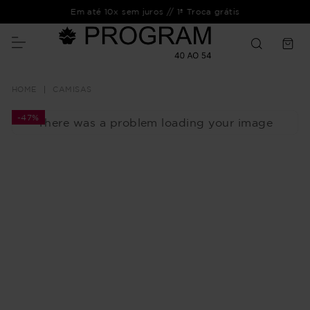
Em até 10x sem juros // 1ª Troca grátis
CAMISAS
-
47%
There was a problem loading your image