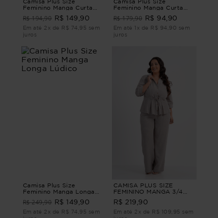
Camisa Plus Size
Camisa Plus Size
Feminino Manga Curta
Feminino Manga Curta
Neon
Folia
R$ 194,90
R$ 179,90
R$ 149,90
R$ 94,90
Em até 2x de R$ 74,95 sem
Em até 1x de R$ 94,90 sem
juros
juros
Camisa Plus Size
CAMISA PLUS SIZE
Feminino Manga Longa
FEMININO MANGA 3/4
Lúdico
LISTRADO SANDY
R$ 249,90
R$ 149,90
R$ 219,90
CAMISA PLUS SIZE
FEMININO MANGA 3/4
Em até 2x de R$ 74,95 sem
Em até 2x de R$ 109,95 sem
SANDY Marrom G4 - 54