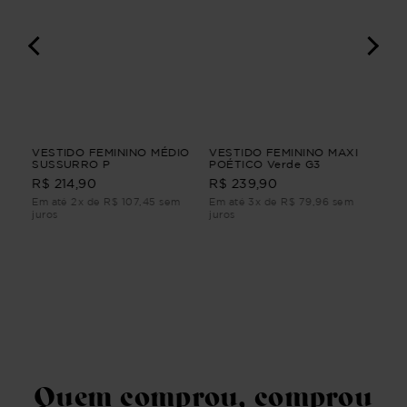
VESTIDO FEMININO MÉDIO
VESTIDO FEMININO MAXI
VE
M
SUSSURRO P
POÉTICO Verde G3
JEA
R$ 
R$ 214,90
R$ 239,90
Em até 2x de R$ 107,45 sem
Em até 3x de R$ 79,96 sem
Em 
juros
juros
juro
Quem comprou, comprou