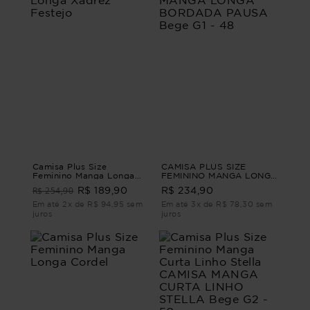
Camisa Plus Size
CAMISA PLUS SIZE
Feminino Manga Longa
FEMININO MANGA LONGA
Xadrez Festejo
BORDADA PAUSA Bege
R$ 254,90
R$ 189,90
R$ 234,90
G1 - 48
Em até 2x de R$ 94,95 sem
Em até 3x de R$ 78,30 sem
juros
juros