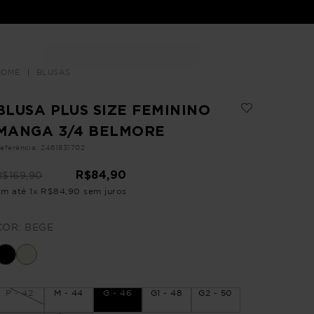
Buscar
LOJAS
BLUSAS
BLUSA PLUS SIZE FEMININO
MANGA 3/4 BELMORE
eferência
:
2461831702
R$
84
,
90
R$
169
,
90
Em até
1
x
R$
84
,
90
sem juros
COR:
BEGE
P - 42
M - 44
G - 46
G1 - 48
G2 - 50