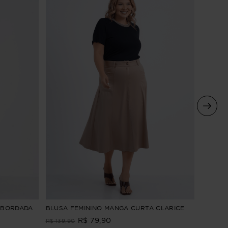
BLUSA 
 BORDADA
BLUSA FEMININO MANGA CURTA CLARICE
R$
79
,
90
R$
199
,
9
R$
139
,
90