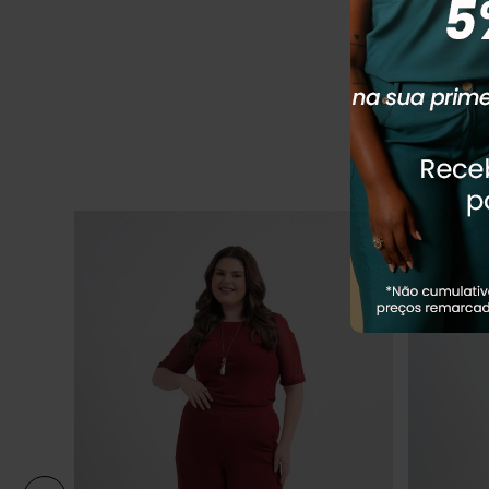
R
R$
189
,
90
Em até
2
x
R
Q