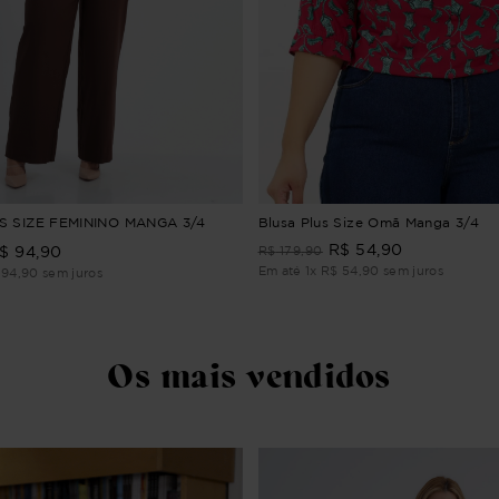
S SIZE FEMININO MANGA 3/4
Blusa Plus Size Omã Manga 3/4
R$
54
,
90
$
94
,
90
R$
179
,
90
Em até
1
x
R$
54
,
90
sem juros
94
,
90
sem juros
Os mais vendidos