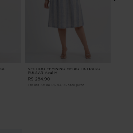
VESTID
M
R$ 239
Em até 3
GA
VESTIDO FEMININO MÉDIO LISTRADO
PULSAR Azul M
R$ 284,90
Em até 3x de R$ 94,96 sem juros