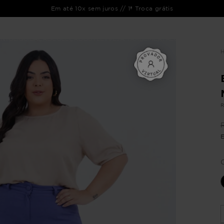
Em até 10x sem juros // 1ª Troca grátis
ENTO
LIQUIDAÇÃO
COLEÇÃO
OUTLET
VEJA TAMBÉM
CATÁLOGOS
R