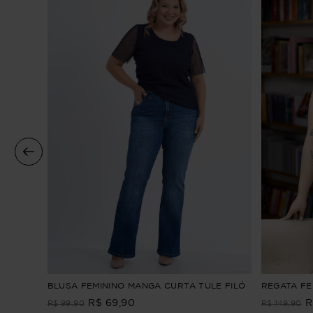
a
BLUSA FEMININO MANGA CURTA TULE FILÓ
REGATA FEM
R$
69
,
90
R
R$
99
,
90
R$
149
,
90