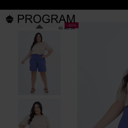
LANÇAM
-
50%