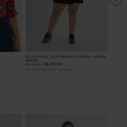
Blusa P
BLUSA PLUS SIZE FEMININO MANGA LONGA
PRESS
R$
169
,
9
R$
89
,
90
R$
139
,
90
Em até
1
Em até
1
x
R$
89
,
90
sem juros