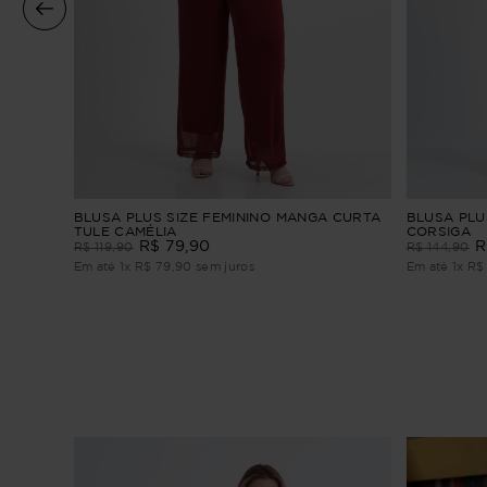
BLUSA PLUS SIZE FEMININO MANGA CURTA
BLUSA PLU
TULE CAMÉLIA
CORSIGA
R$
79
,
90
R
R$
119
,
90
R$
144
,
90
Em até
1
x
R$
79
,
90
sem juros
Em até
1
x
R$