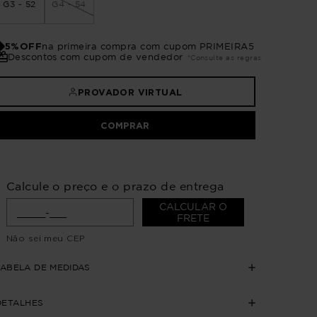
G3 - 52
G4 - 54
5%OFF
na primeira compra com cupom PRIMEIRA5
Descontos com cupom de vendedor
*Consulte as regras
PROVADOR VIRTUAL
COMPRAR
Calcule o preço e o prazo de entrega
CALCULAR O
FRETE
Não sei meu CEP
TABELA DE MEDIDAS
DETALHES