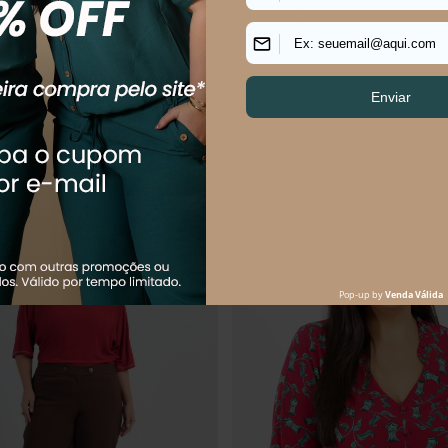
$
134
,
90
R$
154
,
90
R$
209
,
90
$
67
,
45
sem juros
Em até
3
x
R$
51
,
63
sem juros
uem comprou, comprou tamb