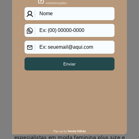
POLÍTICAS
CENTRAL DE ATENDIMENTO
(11) 2291-3340 | (11)2618-5717
(11)99483-9760
AJUDA
WHATSAPP SAC
WHATSAPP LOJAS
RASTREAR PEDIDO
SOLICITE SUA TROCA
PERGUNTAS FREQUENTES
Na Program Moda, a moda plus size
feminina brilha com estilo único. Somos
especialistas em moda feminina plus size e