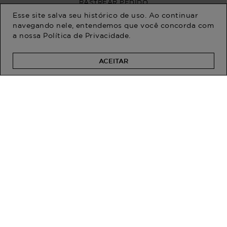
Esse site salva seu histórico de uso. Ao continuar
navegando nele, entendemos que você concorda com
a nossa
Política de Privacidade
.
ACEITAR
PROGRAM MODA
ATENDIMENTO
POLÍTICAS
CENTRAL DE ATENDIMENTO
(11) 2291-3340 | (11)2618-5717