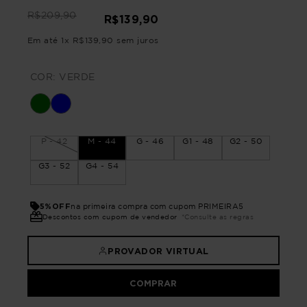
R$
209
,
90
R$
139
,
90
Em até
1
x
R$
139
,
90
sem juros
COR:
VERDE
P - 42
M - 44
G - 46
G1 - 48
G2 - 50
G3 - 52
G4 - 54
5%OFF
na primeira compra com cupom PRIMEIRA5
Descontos com cupom de vendedor
*Consulte as regras
PROVADOR VIRTUAL
COMPRAR