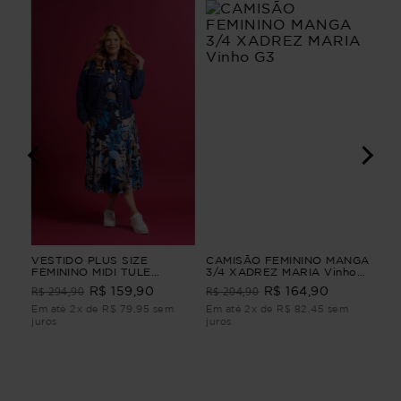
GA
VESTIDO PLUS SIZE
CAMISÃO FEMININO MANGA
VE
FEMININO MIDI TULE
3/4 XADREZ MARIA Vinho
JEA
CLARIDADE Azul G4
G3
R$ 294,90
R$ 204,90
R$ 
R$ 159,90
R$ 164,90
Em até 2x de R$ 79,95 sem
Em até 2x de R$ 82,45 sem
Em 
juros
juros
juro