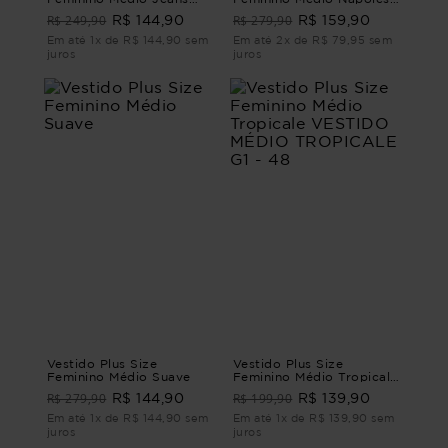
Marini VESTIDO MÉDIO
VESTIDO MÉDIO
R$ 249,90
R$ 279,90
R$ 144,90
R$ 159,90
JEANS MARINI G - 46
NAPOLES Rosa G4 - 54
Em até 1x de R$ 144,90 sem
Em até 2x de R$ 79,95 sem
juros
juros
Vestido Plus Size
Vestido Plus Size
Feminino Médio Suave
Feminino Médio Tropicale
VESTIDO MÉDIO
R$ 279,90
R$ 199,90
R$ 144,90
R$ 139,90
TROPICALE G1 - 48
Em até 1x de R$ 144,90 sem
Em até 1x de R$ 139,90 sem
juros
juros