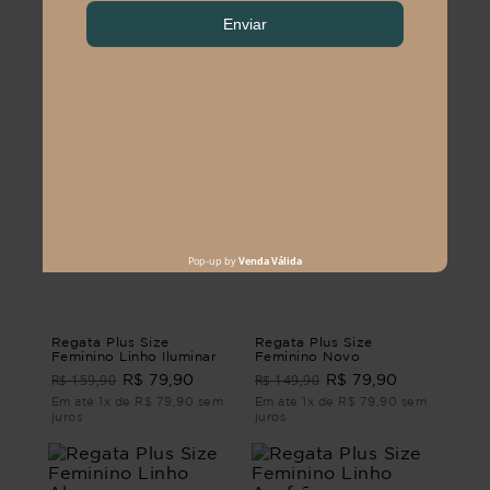
Regata Plus Size
Regata Plus Size
Feminino Linho Iluminar
Feminino Novo
R$ 159,90
R$ 149,90
R$ 79,90
R$ 79,90
Em até 1x de R$ 79,90 sem
Em até 1x de R$ 79,90 sem
juros
juros