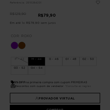
Referência
:
2510264201
R$
129
,
90
R$
79
,
90
Em até
1
x
R$
79
,
90
sem juros
COR:
ROXO
P - 42
M - 44
G - 46
G1 - 48
G2 - 50
G3 - 52
G4 - 54
5%OFF
na primeira compra com cupom PRIMEIRA5
Descontos com cupom de vendedor
*Consulte as regras
PROVADOR VIRTUAL
COMPRAR