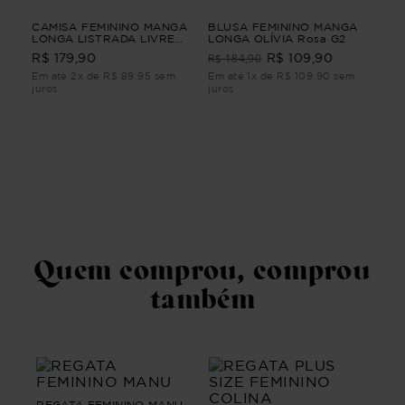
A
CAMISA FEMININO MANGA
BLUSA FEMININO MANGA
VE
PP
LONGA LISTRADA LIVRE
LONGA OLÍVIA Rosa G2
POÉ
Bege G4
R$ 184,90
R$ 179,90
R$ 109,90
R$
Em até 2x de R$ 89,95 sem
Em até 1x de R$ 109,90 sem
Em 
juros
juros
juro
Quem comprou, comprou
também
REGATA FEMININO MANU