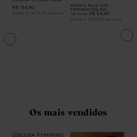
REGATA PLUS SIZE
R$
144
,
90
FEMININO COLINA
Em até
2
x
R$
72
,
45
sem juros
R$
64
,
90
R$
119
,
90
Em até
1
x
R$
64
,
90
sem juros
REG
R$
Em 
Os mais vendidos