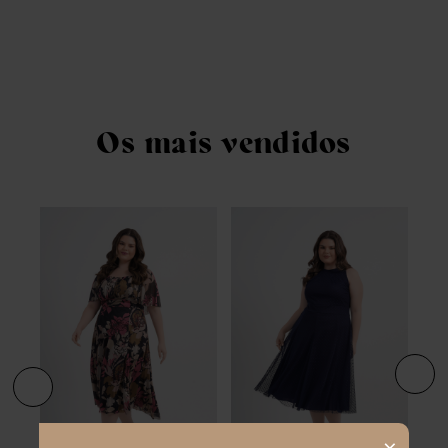
ino
Ves
Midi
R$
ros
Em 
Os mais vendidos