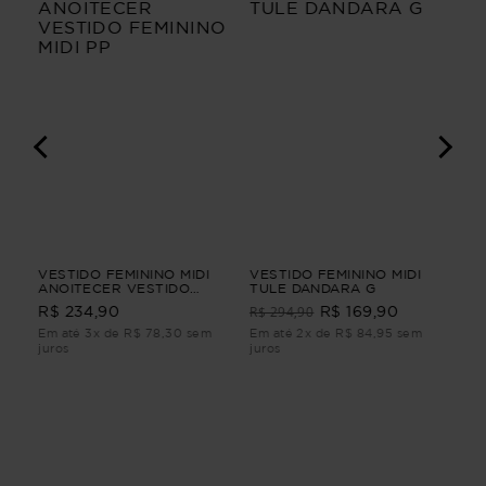
VESTIDO FEMININO MIDI
VESTIDO FEMININO MIDI
VE
RIA
ANOITECER VESTIDO
TULE DANDARA G
JEA
FEMININO MIDI PP
R$ 294,90
R$ 
R$ 234,90
R$ 169,90
RIA
Em até 3x de R$ 78,30 sem
Em até 2x de R$ 84,95 sem
Em 
juros
juros
juro