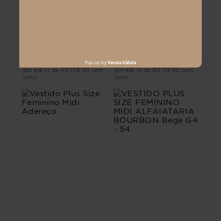
VESTIDO PLUS SIZE
VESTIDO PLUS SIZE
FEMININO MIDI ZITA
FEMININO MIDI VINO
Branco G3 - 52
Preto G2 - 50
R$ 279,90
R$ 269,90
R$ 139,90
R$ 119,90
Em até 1x de R$ 139,90 sem
Em até 1x de R$ 119,90 sem
juros
juros