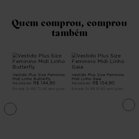
Quem comprou, comprou
também
Vestido Plus Size Feminino
Vestido Plus Size Feminino
Midi Linho Butterfly
Midi Linho Gaia
R$
144
,
90
R$
154
,
90
R$
269
,
90
R$
259
,
90
Em até
2
x
R$
72
,
45
sem juros
Em até
3
x
R$
51
,
63
sem juros