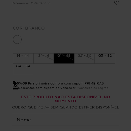
Referência
:
2562390303
COR:
BRANCO
M - 44
G - 46
G1 - 48
G2 - 50
G3 - 52
G4 - 54
5%OFF
na primeira compra com cupom PRIMEIRA5
Descontos com cupom de vendedor
*Consulte as regras
ESTE PRODUTO NÃO ESTÁ DISPONÍVEL NO
MOMENTO
QUERO QUE ME AVISEM QUANDO ESTIVER DISPONÍVEL