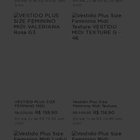
Em até 1x de R$ 144,90 sem
Em até 2x de R$ 82,45 sem
juros
juros
VESTIDO PLUS SIZE
Vestido Plus Size
FEMININO MIDI
Feminino Midi Texture
VALERIANA Rosa G3
VESTIDO MIDI TEXTURE
R$ 274,90
R$ 189,90
R$ 159,90
R$ 114,90
G - 46
Em até 2x de R$ 79,95 sem
Em até 1x de R$ 114,90 sem
juros
juros