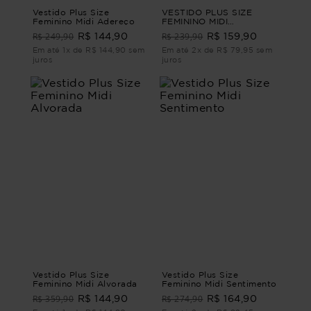
Vestido Plus Size
VESTIDO PLUS SIZE
Feminino Midi Adereço
FEMININO MIDI
ALFAIATARIA BOURBON
R$ 249,90
R$ 239,90
R$ 144,90
R$ 159,90
Bege G4 - 54
Em até 1x de R$ 144,90 sem
Em até 2x de R$ 79,95 sem
juros
juros
Vestido Plus Size
Vestido Plus Size
Feminino Midi Alvorada
Feminino Midi Sentimento
R$ 359,90
R$ 274,90
R$ 144,90
R$ 164,90