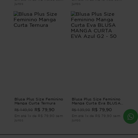
juros
juros
Blusa Plus Size Feminino
Blusa Plus Size Feminino
Manga Curta Ternura
Manga Curta Eva BLUSA
MANGA CURTA EVA Azul
R$ 149,90
R$ 139,90
R$ 79,90
R$ 79,90
G2 - 50
Em até 1x de R$ 79,90 sem
Em até 1x de R$ 79,90 sem
juros
juros