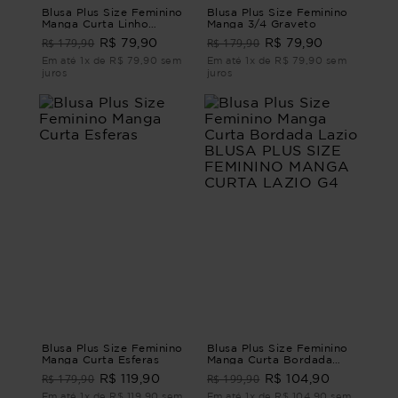
Blusa Plus Size Feminino
Blusa Plus Size Feminino
Manga Curta Linho
Manga 3/4 Graveto
Verona
R$ 179,90
R$ 179,90
R$ 79,90
R$ 79,90
Em até 1x de R$ 79,90 sem
Em até 1x de R$ 79,90 sem
juros
juros
Blusa Plus Size Feminino
Blusa Plus Size Feminino
Manga Curta Esferas
Manga Curta Bordada
Lazio BLUSA PLUS SIZE
R$ 179,90
R$ 199,90
R$ 119,90
R$ 104,90
FEMININO MANGA CURTA
LAZIO G4
Em até 1x de R$ 119,90 sem
Em até 1x de R$ 104,90 sem