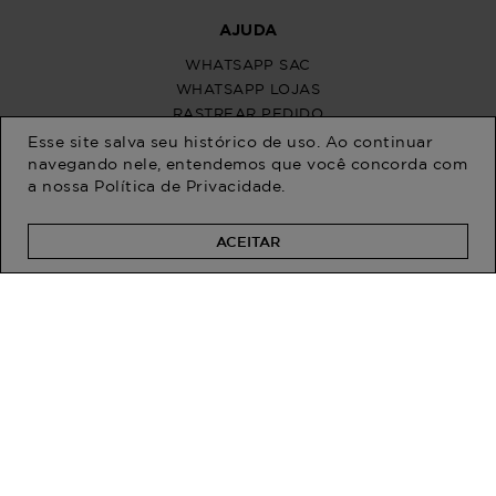
Esse site salva seu histórico de uso. Ao continuar
navegando nele, entendemos que você concorda com
a nossa
Política de Privacidade
.
ACEITAR
PROGRAM MODA
ATENDIMENTO
POLÍTICAS