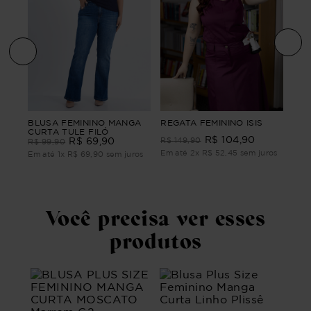
BLU
BLUSA FEMININO MANGA
REGATA FEMININO ISIS
TA
CUR
CURTA TULE FILÓ
R$
104
,
90
R$
R$
69
,
90
R$
149
,
90
R$
99
,
90
Em até
2
x
R$
52
,
45
sem juros
ros
Em 
Em até
1
x
R$
69
,
90
sem juros
Você precisa ver esses
produtos