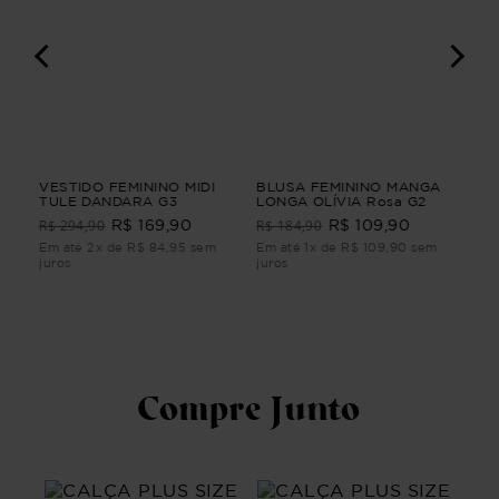
IO
VESTIDO FEMININO MIDI
BLUSA FEMININO MANGA
VES
TULE DANDARA G3
LONGA OLÍVIA Rosa G2
FEM
CLA
R$ 294,90
R$ 184,90
R$ 
R$ 169,90
R$ 109,90
Em até 2x de R$ 84,95 sem
Em até 1x de R$ 109,90 sem
Em 
juros
juros
juro
Compre Junto