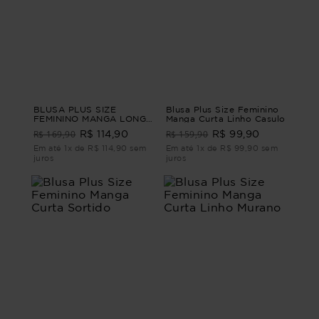
BLUSA PLUS SIZE
Blusa Plus Size Feminino
FEMININO MANGA LONGA
Manga Curta Linho Casulo
QUEENSTOWN Vinho M -
R$ 169,90
R$ 159,90
R$ 114,90
R$ 99,90
44
Em até 1x de R$ 114,90 sem
Em até 1x de R$ 99,90 sem
juros
juros