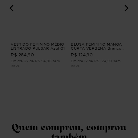
GA
VESTIDO FEMININO MÉDIO
BLUSA FEMININO MANGA
SAI
LISTRADO PULSAR Azul G1
CURTA VERBENA Branco
Be
G2
R$ 284,90
R$ 124,90
R$
Em até 3x de R$ 94,96 sem
Em até 1x de R$ 124,90 sem
Em 
juros
juros
juro
Quem comprou, comprou
também