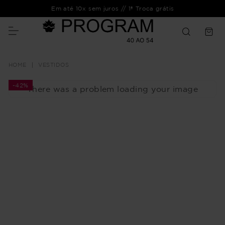
Em até 10x sem juros // 1ª Troca grátis
VESTIDOS
-
42%
There was a problem loading your image