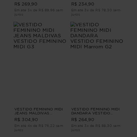
VESTIDO FEMININO MIDI
FEMININO MIDI G4
R$ 269,90
R$ 234,90
LISTRADO M
Em até 3x de R$ 89,96 sem
Em até 3x de R$ 78,30 sem
juros
juros
VESTIDO FEMININO MIDI
VESTIDO FEMININO MIDI
JEANS MALDIVAS
DANDARA VESTIDO
VESTIDO FEMININO MIDI
FEMININO MIDI Marrom
R$ 304,90
R$ 264,90
G3
G2
Em até 4x de R$ 76,22 sem
Em até 3x de R$ 88,30 sem
juros
juros