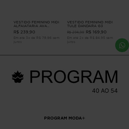
VESTIDO FEMININO MIDI
VESTIDO FEMININO MIDI
ALFAIATARIA AVA
TULE DANDARA G3
VESTIDO FEMININO MIDI
R$ 294,90
R$ 239,90
R$ 169,90
ALFAIATARIA Verde PP
Em até 3x de R$ 79,96 sem
Em até 2x de R$ 84,95 sem
juros
juros