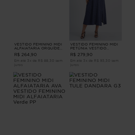
VESTIDO FEMININO MIDI
VESTIDO FEMININO MIDI
ALFAIATARIA ORQUÍDEA
PETÚNIA VESTIDO
VESTIDO FEMININO MIDI
FEMININO MIDI Azul P
R$ 264,90
R$ 279,90
ALFAIATARIA Azul G1
Em até 3x de R$ 88,30 sem
Em até 3x de R$ 93,30 sem
juros
juros