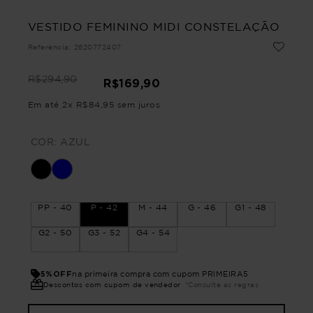
VESTIDO FEMININO MIDI CONSTELAÇÃO
Referência
:
2620772407
R$
294
,
90
R$
169
,
90
Em até
2
x
R$
84
,
95
sem juros
COR:
AZUL
PP - 40
P - 42
M - 44
G - 46
G1 - 48
G2 - 50
G3 - 52
G4 - 54
5%OFF
na primeira compra com cupom PRIMEIRA5
Descontos com cupom de vendedor
*Consulte as regras