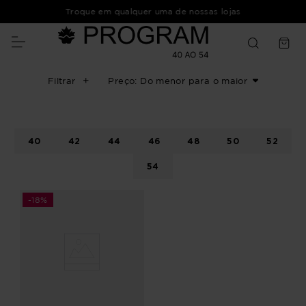
Troque em qualquer uma de nossas lojas
Filtrar
Preço: Do menor para o maior
40
42
44
46
48
50
52
54
-
18%