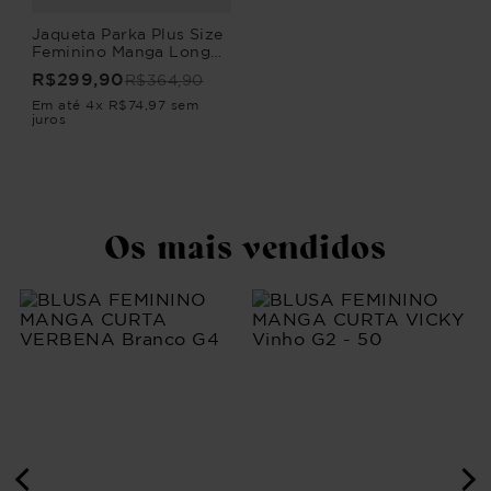
Jaqueta Parka Plus Size
Feminino Manga Longa
Jeans Juventude
R$
299
,
90
R$
364
,
90
Em até
4
x
R$
74
,
97
sem
juros
Os mais vendidos