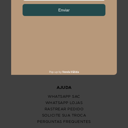
PROGRAM MODA
ATENDIMENTO
POLÍTICAS
CENTRAL DE ATENDIMENTO
(11) 2291-3340 | (11)2618-5717
(11)99483-9760
AJUDA
WHATSAPP SAC
WHATSAPP LOJAS
RASTREAR PEDIDO
SOLICITE SUA TROCA
PERGUNTAS FREQUENTES