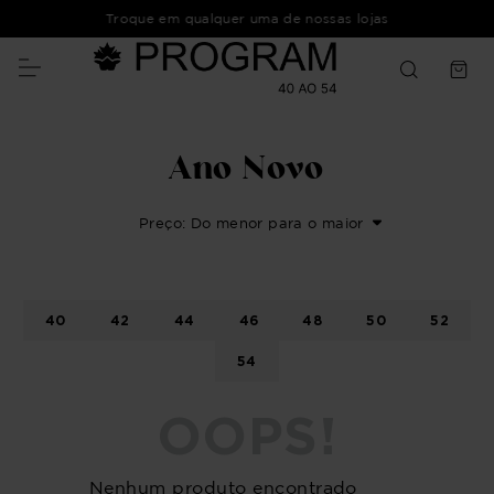
Troque em qualquer uma de nossas lojas
Ano Novo
Preço: Do menor para o maior
40
42
44
46
48
50
52
54
OOPS!
Nenhum produto encontrado