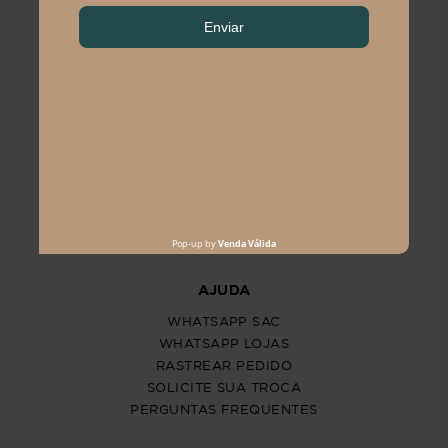
PROGRAM MODA
ATENDIMENTO
POLÍTICAS
CENTRAL DE ATENDIMENTO
(11) 2291-3340 | (11)2618-5717
(11)99483-9760
AJUDA
WHATSAPP SAC
WHATSAPP LOJAS
RASTREAR PEDIDO
SOLICITE SUA TROCA
PERGUNTAS FREQUENTES