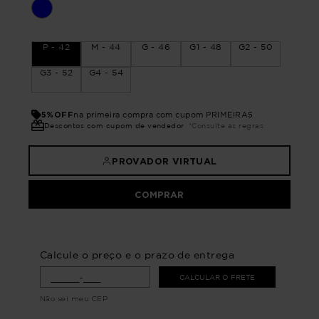
P - 42
M - 44
G - 46
G1 - 48
G2 - 50
G3 - 52
G4 - 54
5%OFF
na primeira compra com cupom PRIMEIRA5
Descontos com cupom de vendedor
*Consulte as regras
PROVADOR VIRTUAL
COMPRAR
Calcule o preço e o prazo de entrega
CALCULAR O FRETE
Não sei meu CEP