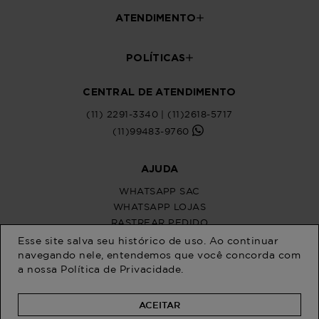
ATENDIMENTO
POLÍTICAS
CENTRAL DE ATENDIMENTO
(11) 2291-3340 | (11)2618-5717
(11)99483-9760
AJUDA
WHATSAPP SAC
WHATSAPP LOJAS
RASTREAR PEDIDO
SOLICITE SUA TROCA
Esse site salva seu histórico de uso. Ao continuar
PERGUNTAS FREQUENTES
navegando nele, entendemos que você concorda com
a nossa
Política de Privacidade
.
ACEITAR
Na Program Moda, a moda plus size