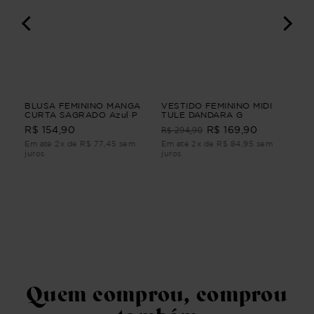
NGA
BLUSA FEMININO MANGA
VESTIDO FEMININO MIDI
BL
ho
CURTA SAGRADO Azul P
TULE DANDARA G
3/
BL
R$ 294,90
R$ 154,90
R$ 169,90
R$
3/
Em até 2x de R$ 77,45 sem
Em até 2x de R$ 84,95 sem
Em 
juros
juros
juro
Quem comprou, comprou