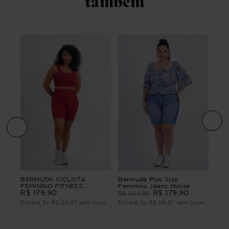
também
ize
Ber
BERMUDA CICLISTA
Bermuda Plus Size
Fem
FEMININO FITNESS
Feminino Jeans Molise
VITALIDADE
R$
179
,
90
R$
179
,
90
R$
1
R$
204
,
90
ros
Em 
Em até
3
x
R$
59
,
97
sem juros
Em até
3
x
R$
59
,
97
sem juros