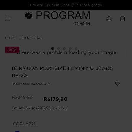
Em até 10x sem juros // 1ª Troca grátis
BERMUDAS
-
28%
There was a problem loading your image
BERMUDA PLUS SIZE FEMININO JEANS
BRISA
Referência
:
2462551307
R$
249
,
90
R$
179
,
90
Em até
2
x
R$
89
,
95
sem juros
COR:
AZUL