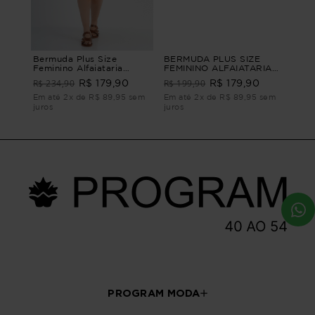
Bermuda Plus Size
BERMUDA PLUS SIZE
Feminino Alfaiataria
FEMININO ALFAIATARIA
Vignanello BERMUDA
FRASCATI Azul G4
R$ 234,90
R$ 199,90
R$ 179,90
R$ 179,90
ALFAIATARIA
VIGNANELLO Azul G3
Em até 2x de R$ 89,95 sem
Em até 2x de R$ 89,95 sem
juros
juros
PROGRAM MODA