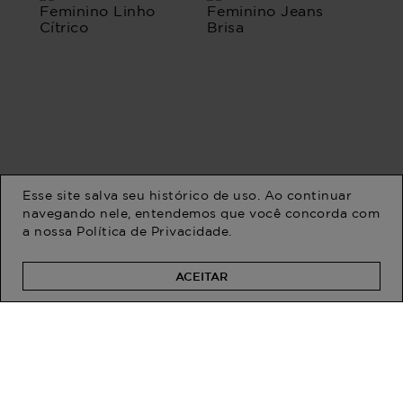
Esse site salva seu histórico de uso. Ao continuar
navegando nele, entendemos que você concorda com
a nossa
Política de Privacidade
.
Bermuda Plus Size
Bermuda Plus Size
Feminino Linho Cítrico
Feminino Jeans Brisa
R$ 209,90
R$ 249,90
R$ 154,90
R$ 179,90
ACEITAR
Em até 2x de R$ 77,45 sem
Em até 2x de R$ 89,95 sem
juros
juros