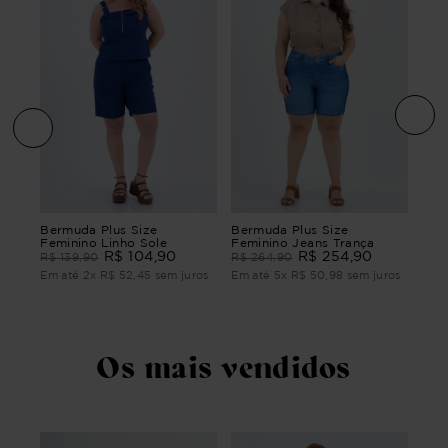
ize
BER
Bermuda Plus Size
Bermuda Plus Size
FEM
Feminino Linho Sole
Feminino Jeans Trança
FRA
R$
104
,
90
R$
254
,
90
R$
R$
139
,
90
R$
264
,
90
ros
Em 
Em até
2
x
R$
52
,
45
sem juros
Em até
5
x
R$
50
,
98
sem juros
Os mais vendidos