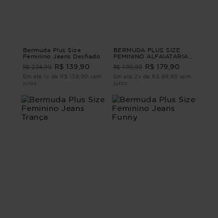
Bermuda Plus Size
BERMUDA PLUS SIZE
Feminino Jeans Desfiado
FEMININO ALFAIATARIA
FRASCATI Azul G4
R$ 224,90
R$ 199,90
R$ 139,90
R$ 179,90
Em até 1x de R$ 139,90 sem
Em até 2x de R$ 89,95 sem
juros
juros