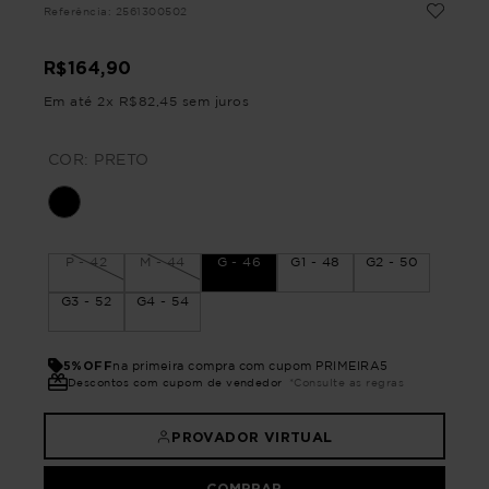
Referência
:
2561300502
R$
164
,
90
Em até
2
x
R$
82
,
45
sem juros
COR:
PRETO
P - 42
M - 44
G - 46
G1 - 48
G2 - 50
G3 - 52
G4 - 54
5%OFF
na primeira compra com cupom PRIMEIRA5
Descontos com cupom de vendedor
*Consulte as regras
PROVADOR VIRTUAL
COMPRAR