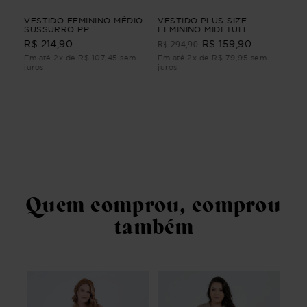
A
VESTIDO FEMININO MÉDIO
VESTIDO PLUS SIZE
VES
PP
SUSSURRO PP
FEMININO MIDI TULE
TU
CLARIDADE Azul G4
R$ 294,90
R$ 
R$ 214,90
R$ 159,90
Em até 2x de R$ 107,45 sem
Em até 2x de R$ 79,95 sem
Em 
juros
juros
juro
Quem comprou, comprou
também