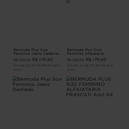
Bermuda Plus Size
Bermuda Plus Size
Feminino Jeans Calábria
Feminino Alfaiataria
BERMUDA JEANS
Vignanello BERMUDA
R$ 209,90
R$ 234,90
R$ 179,90
R$ 179,90
CALÁBRIA G - 46
ALFAIATARIA
VIGNANELLO Bege G
Em até 2x de R$ 89,95 sem
Em até 2x de R$ 89,95 sem
juros
juros