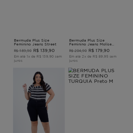
Bermuda Plus Size
Bermuda Plus Size
Feminino Jeans Street
Feminino Jeans Molise
BERMUDA JEANS MOLISE
R$ 189,90
R$ 204,90
R$ 139,90
R$ 179,90
G3
Em até 1x de R$ 139,90 sem
Em até 2x de R$ 89,95 sem
juros
juros