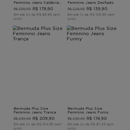
Feminino Jeans Calábria
Feminino Jeans Desfiado
BERMUDA JEANS
R$ 209,90
R$ 224,90
R$ 179,90
R$ 139,90
CALÁBRIA G3 - 52
Em até 2x de R$ 89,95 sem
Em até 1x de R$ 139,90 sem
juros
juros
Bermuda Plus Size
Bermuda Plus Size
Feminino Jeans Trança
Feminino Jeans Funny
R$ 239,90
R$ 239,90
R$ 209,90
R$ 174,90
Em até 2x de R$ 104,95 sem
Em até 2x de R$ 87,45 sem
juros
juros