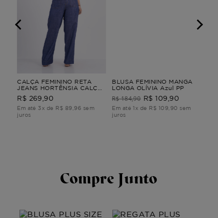
CALÇA FEMININO RETA
BLUSA FEMININO MANGA
VE
A
JEANS HORTÊNSIA CALÇA
LONGA OLÍVIA Azul PP
POÉ
FEMININO RETA JEANS M
R$ 184,90
R$ 269,90
R$ 109,90
R$
Em até 3x de R$ 89,96 sem
Em até 1x de R$ 109,90 sem
Em 
juros
juros
juro
Compre Junto