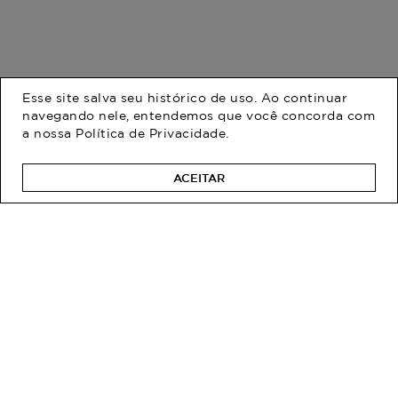
Esse site salva seu histórico de uso. Ao continuar
navegando nele, entendemos que você concorda com
a nossa
Política de Privacidade
.
Bermuda Plus Size
Bermuda Plus Size
Feminino Linho Cítrico
Feminino Jeans Brisa
R$ 209,90
R$ 249,90
R$ 154,90
R$ 179,90
ACEITAR
Em até 2x de R$ 77,45 sem
Em até 2x de R$ 89,95 sem
juros
juros