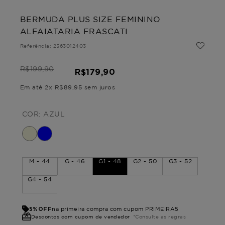
BERMUDA PLUS SIZE FEMININO
ALFAIATARIA FRASCATI
Referência
:
2563012403
R$
199
,
90
R$
179
,
90
Em até
2
x
R$
89
,
95
sem juros
COR:
AZUL
M - 44
G - 46
G1 - 48
G2 - 50
G3 - 52
G4 - 54
5%OFF
na primeira compra com cupom PRIMEIRA5
Descontos com cupom de vendedor
*Consulte as regras