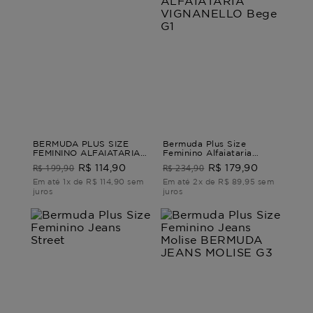
BERMUDA PLUS SIZE
Bermuda Plus Size
FEMININO ALFAIATARIA
Feminino Alfaiataria
SENSIBILE Bege M
Vignanello BERMUDA
R$ 199,90
R$ 234,90
R$ 114,90
R$ 179,90
ALFAIATARIA
VIGNANELLO Bege G1
Em até 1x de R$ 114,90 sem
Em até 2x de R$ 89,95 sem
juros
juros