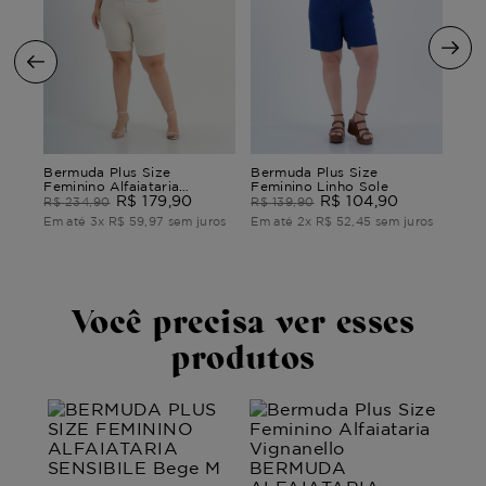
Ber
Bermuda Plus Size
Bermuda Plus Size
Fem
Feminino Alfaiataria
Feminino Linho Sole
Vignanello
R$
179
,
90
R$
104
,
90
R$
R$
234
,
90
R$
139
,
90
ros
Em 
Em até
3
x
R$
59
,
97
sem juros
Em até
2
x
R$
52
,
45
sem juros
Você precisa ver esses
produtos