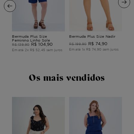
Berm
Bermuda Plus Size
Bermuda Plus Size Nadir
Nan
Feminino Linho Sole
R$
74
,
90
O
R$
104
,
90
R$
199
,
90
R$
R$
139
,
90
Em até
1
x
R$
74
,
90
sem juros
ros
Em 
Em até
2
x
R$
52
,
45
sem juros
Os mais vendidos