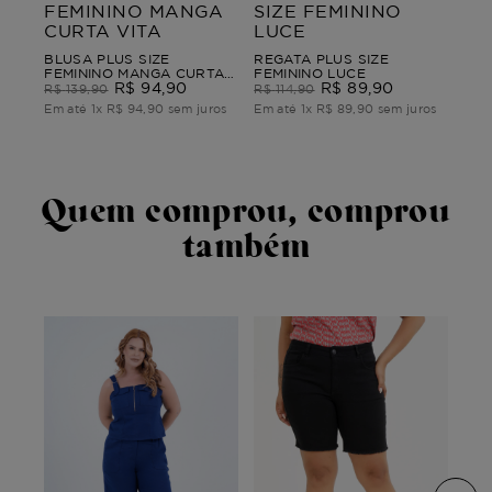
BLUSA PLUS SIZE
REGATA PLUS SIZE
FEMININO MANGA CURTA
FEMININO LUCE
VITA
R$
94
,
90
R$
89
,
90
R$
139
,
90
R$
114
,
90
Em até
1
x
R$
94
,
90
sem juros
Em até
1
x
R$
89
,
90
sem juros
Quem comprou, comprou
também