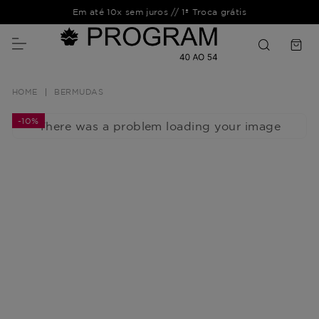
Em até 10x sem juros // 1ª Troca grátis
BERMUDAS
-
10%
There was a problem loading your image