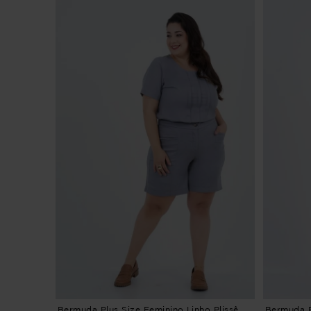
Bermuda Plus Size Feminino Linho Plissê
Bermuda P