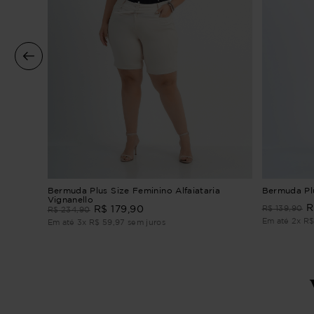
Bermuda Plus Size Feminino Alfaiataria
Bermuda Plu
Vignanello
R
R$
179
,
90
R$
139
,
90
R$
234
,
90
Em até
2
x
R
Em até
3
x
R$
59
,
97
sem juros