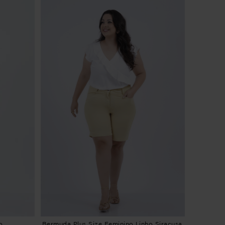
o
Bermuda Plus Size Feminino Linho Siracusa