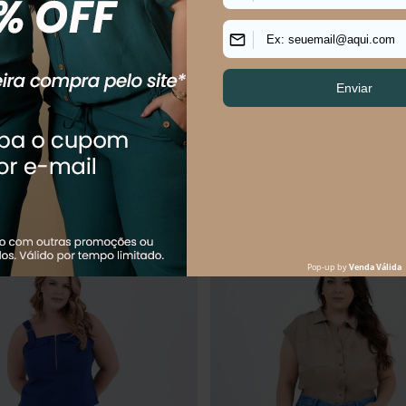
LUS SIZE FEMININO ALFAIATARIA
Bermuda Plus Size Feminino Utilit
R$
179
,
90
$
179
,
90
R$
249
,
90
Em até
3
x
R$
59
,
97
sem juros
$
59
,
97
sem juros
Os mais vendidos