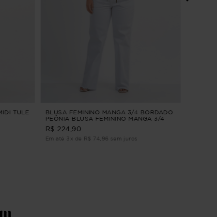
BLUSA 
Azul G3
R$ 184,9
Em até 1
MIDI TULE
BLUSA FEMININO MANGA 3/4 BORDADO
PEÔNIA BLUSA FEMININO MANGA 3/4
BORDADO Verde G2
R$ 224,90
Em até 3x de R$ 74,96 sem juros
ém