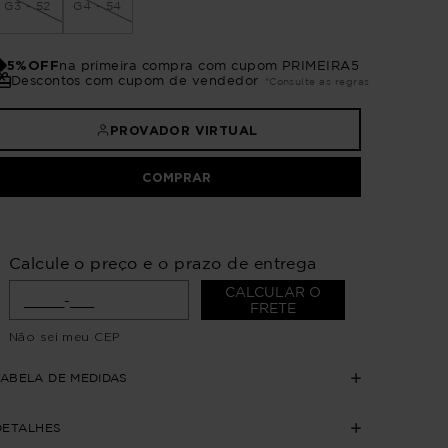
G3 - 52
G4 - 54
5%OFF
na primeira compra com cupom PRIMEIRA5
Descontos com cupom de vendedor
*Consulte as regras
PROVADOR VIRTUAL
COMPRAR
Calcule o preço e o prazo de entrega
CALCULAR O
FRETE
Não sei meu CEP
TABELA DE MEDIDAS
DETALHES