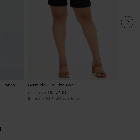
Bermuda
s Trança
Bermuda Plus Size Nadir
R$
74
,
90
R$
199
,
9
R$
199
,
90
Em até
1
Em até
1
x
R$
74
,
90
sem juros
s