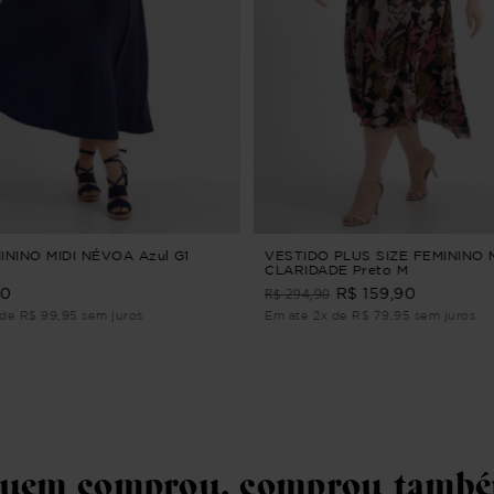
ININO MIDI NÉVOA Azul G1
VESTIDO PLUS SIZE FEMININO 
CLARIDADE Preto M
R$ 294,90
90
R$ 159,90
de R$ 99,95 sem juros
Em até 2x de R$ 79,95 sem juros
uem comprou, comprou tamb