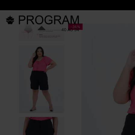
LANÇAM
-
26%