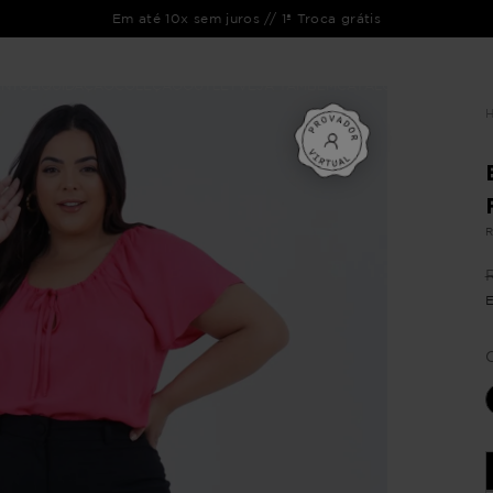
Em até 10x sem juros // 1ª Troca grátis
ENTO
LIQUIDAÇÃO
COLEÇÃO
OUTLET
VEJA TAMBÉM
CATÁLOGOS
R