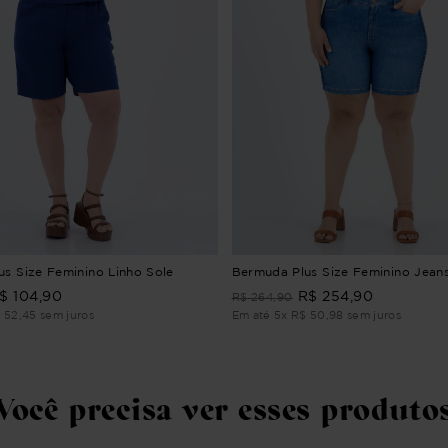
s Size Feminino Linho Sole
Bermuda Plus Size Feminino Jean
$
104
,
90
R$
254
,
90
R$
264
,
90
$
52
,
45
sem juros
Em até
5
x
R$
50
,
98
sem juros
Você precisa ver esses produto