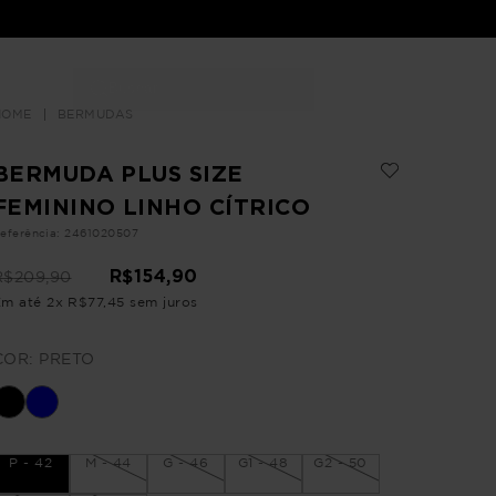
Buscar
LOJAS
BERMUDAS
BERMUDA PLUS SIZE
FEMININO LINHO CÍTRICO
eferência
:
2461020507
R$
154
,
90
R$
209
,
90
Em até
2
x
R$
77
,
45
sem juros
COR:
PRETO
P - 42
M - 44
G - 46
G1 - 48
G2 - 50