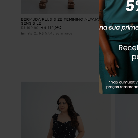
BERMUDA PLUS SIZE FEMININO ALFAIATARIA
BERMUDA P
SENSIBILE
FRASCATI
R$
114
,
90
R
R$
199
,
90
R$
199
,
90
Em até
2
x
R$
57
,
45
sem juros
Em até
3
x
R