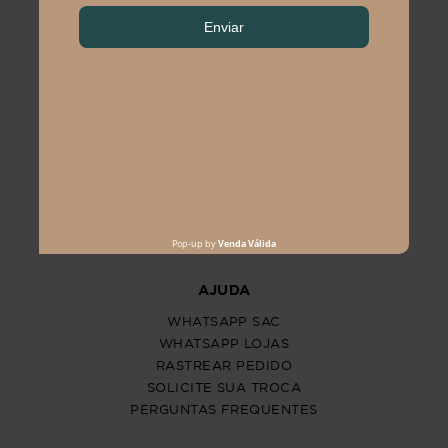
PROGRAM MODA
ATENDIMENTO
POLÍTICAS
CENTRAL DE ATENDIMENTO
(11) 2291-3340 | (11)2618-5717
(11)99483-9760
AJUDA
WHATSAPP SAC
WHATSAPP LOJAS
RASTREAR PEDIDO
SOLICITE SUA TROCA
PERGUNTAS FREQUENTES