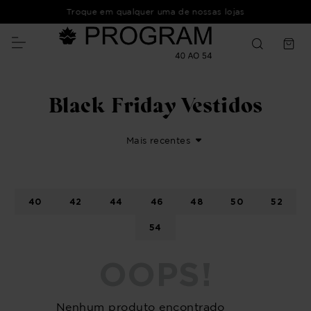
Troque em qualquer uma de nossas lojas
Black Friday Vestidos
Mais recentes
40
42
44
46
48
50
52
54
OOPS!
Nenhum produto encontrado