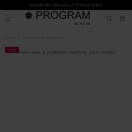
Em até 10x sem juros // 1ª Troca grátis
CASACOS E JAQUETAS
-
22%
There was a problem loading your image