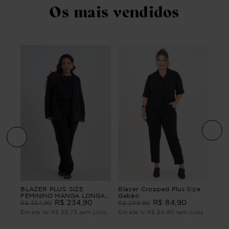
Os mais vendidos
a
BLA
BLAZER PLUS SIZE
Blazer Cropped Plus Size
FEM
FEMININO MANGA LONGA
Gabão
ALF
ALFAIATARIA CONFIANÇA
R$
234
,
90
R$
84
,
90
R$
R$
334
,
90
R$
209
,
90
ros
Em 
Em até
4
x
R$
58
,
73
sem juros
Em até
1
x
R$
84
,
90
sem juros