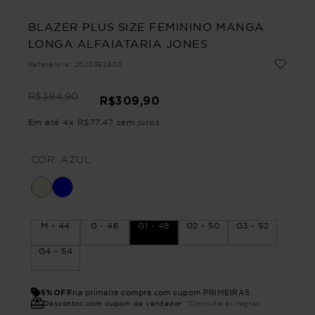
BLAZER PLUS SIZE FEMININO MANGA
LONGA ALFAIATARIA JONES
Referência
:
2620352403
R$
394
,
90
R$
309
,
90
Em até
4
x
R$
77
,
47
sem juros
COR:
AZUL
M - 44
G - 46
G1 - 48
G2 - 50
G3 - 52
G4 - 54
5%OFF
na primeira compra com cupom PRIMEIRA5
Descontos com cupom de vendedor
*Consulte as regras