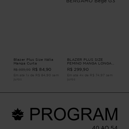
Blazer Plus Size Itália
BLAZER PLUS SIZE
Manga Curta
FEMINO MANGA LONGA
ALFAIATARIA BERGAMO
R$ 309,90
R$ 84,90
R$ 299,90
Bege G3
Em até 1x de R$ 84,90 sem
Em até 4x de R$ 74,97 sem
juros
juros