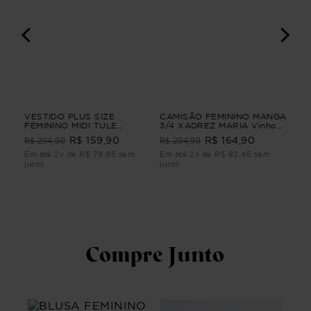
VESTIDO PLUS SIZE
CAMISÃO FEMININO MANGA
VE
RIA
FEMININO MIDI TULE
3/4 XADREZ MARIA Vinho
POÉ
CLARIDADE Azul G4
G3
R$ 294,90
R$ 204,90
R$ 159,90
R$ 164,90
R$
RIA
Em até 2x de R$ 79,95 sem
Em até 2x de R$ 82,45 sem
Em 
juros
juros
juro
Compre Junto