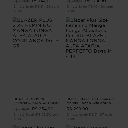
R$ 279,90
R$ 259,90
R$ 114,90
R$ 104,90
Em até 1x de R$ 114,90 sem
Em até 1x de R$ 104,90 sem
juros
juros
BLAZER PLUS SIZE
Blazer Plus Size Feminino
FEMININO MANGA LONGA
Manga Longa Alfaiataria
ALFAIATARIA
Perfetto BLAZER MANGA
R$ 334,90
R$ 234,90
R$ 299,90
CONFIANÇA Preto G3
LONGA ALFAIATARIA
PERFETTO Bege M - 44
Em até 3x de R$ 78,30 sem
Em até 4x de R$ 74,97 sem
juros
juros