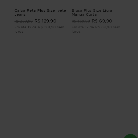
Calça Reta Plus Size Ivete
Blusa Plus Size Lígia
Jeans
Manga Curta
R$ 239,90
R$ 169,90
R$ 129,90
R$ 69,90
Em até 1x de R$ 129,90 sem
Em até 1x de R$ 69,90 sem
juros
juros
Blusa Cropped Plus Size
BLUSA PLUS SIZE
Nepal
FEMININO MANGA LONGA
QUEENSTOWN Vinho M -
R$ 159,90
R$ 169,90
R$ 59,90
R$ 114,90