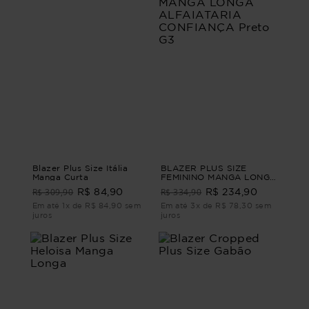
Blazer Plus Size Itália
BLAZER PLUS SIZE
Manga Curta
FEMININO MANGA LONGA
ALFAIATARIA
R$ 309,90
R$ 334,90
R$ 84,90
R$ 234,90
CONFIANÇA Preto G3
Em até 1x de R$ 84,90 sem
Em até 3x de R$ 78,30 sem
juros
juros