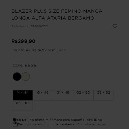
BLAZER PLUS SIZE FEMINO MANGA
LONGA ALFAIATARIA BERGAMO
Referência
:
2590691701
R$
299
,
90
Em até
4
x
R$
74
,
97
sem juros
COR:
BEGE
M - 44
G - 46
G1 - 48
G2 - 50
G3 - 52
G4 - 54
5%OFF
na primeira compra com cupom PRIMEIRA5
Descontos com cupom de vendedor
*Consulte as regras