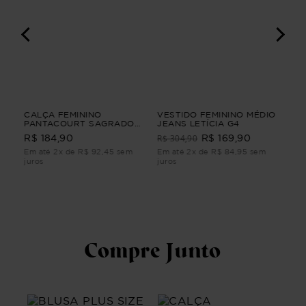
VOA
CALÇA FEMININO
VESTIDO FEMININO MÉDIO
RE
PANTACOURT SAGRADO
JEANS LETÍCIA G4
GA
Bege M
FEM
R$ 304,90
R$ 184,90
R$ 169,90
R$
Em até 2x de R$ 92,45 sem
Em até 2x de R$ 84,95 sem
Em 
juros
juros
juro
Compre Junto