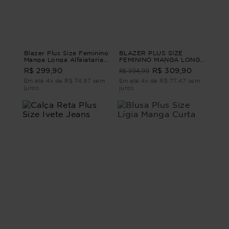
Blazer Plus Size Feminino
BLAZER PLUS SIZE
Manga Longa Alfaiataria
FEMININO MANGA LONGA
Perfetto BLAZER MANGA
ALFAIATARIA JONES
R$ 394,90
R$ 299,90
R$ 309,90
LONGA ALFAIATARIA
Bege G - 46
PERFETTO Bege M - 44
Em até 4x de R$ 74,97 sem
Em até 4x de R$ 77,47 sem
juros
juros