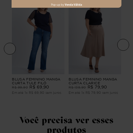
o
REG
BLUSA FEMININO MANGA
BLUSA FEMININO MANGA
CURTA TULE FILÓ
CURTA CLARICE
R$
R$
69
,
90
R$
79
,
90
R$
99
,
90
R$
139
,
90
Em 
ros
Em até
1
x
R$
69
,
90
sem juros
Em até
1
x
R$
79
,
90
sem juros
Você precisa ver esses
produtos