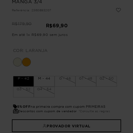
MANGA 3/4
Referência
:
2360893207
R$
179
,
90
R$
69
,
90
Em até
1
x
R$
69
,
90
sem juros
COR:
LARANJA
P - 42
M - 44
G - 46
G1 - 48
G2 - 50
G3 - 52
G4 - 54
5%OFF
na primeira compra com cupom PRIMEIRA5
Descontos com cupom de vendedor
*Consulte as regras
PROVADOR VIRTUAL