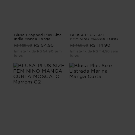
Blusa Cropped Plus Size
BLUSA PLUS SIZE
Índia Manga Longa
FEMININO MANGA LONGA
QUEENSTOWN Vinho M -
R$ 189,90
R$ 169,90
R$ 54,90
R$ 114,90
44
Em até 1x de R$ 54,90 sem
Em até 1x de R$ 114,90 sem
juros
juros