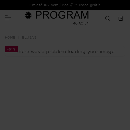
Em até 10x sem juros // 1ª Troca grátis
BLUSAS
-
61%
There was a problem loading your image