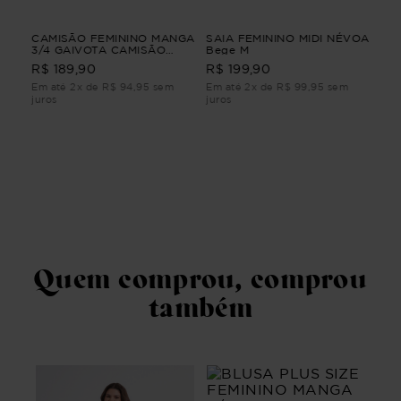
CAMISÃO FEMININO MANGA
SAIA FEMININO MIDI NÉVOA
VES
O
3/4 GAIVOTA CAMISÃO
Bege M
AN
FEMININO MANGA 3/4
FEM
R$ 189,90
R$ 199,90
R$
Branco M
Em até 2x de R$ 94,95 sem
Em até 2x de R$ 99,95 sem
Em 
juros
juros
juro
Quem comprou, comprou
também