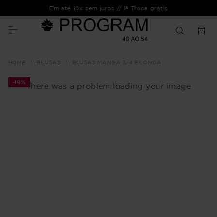
Em até 10x sem juros // 1ª Troca grátis
BLUSAS
BLUSAS MANGA 3/4 E LONGA
-
19%
There was a problem loading your image