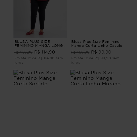
BLUSA PLUS SIZE
Blusa Plus Size Feminino
FEMININO MANGA LONGA
Manga Curta Linho Casulo
QUEENSTOWN Vinho M -
R$ 169,90
R$ 159,90
R$ 114,90
R$ 99,90
44
Em até 1x de R$ 114,90 sem
Em até 1x de R$ 99,90 sem
juros
juros