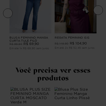
BLU
BLUSA FEMININO MANGA
REGATA FEMININO ISIS
TA
CUR
CURTA TULE FILÓ
R$
104
,
90
R$
R$
69
,
90
R$
149
,
90
R$
99
,
90
Em até
2
x
R$
52
,
45
sem juros
ros
Em 
Em até
1
x
R$
69
,
90
sem juros
Você precisa ver esses
produtos