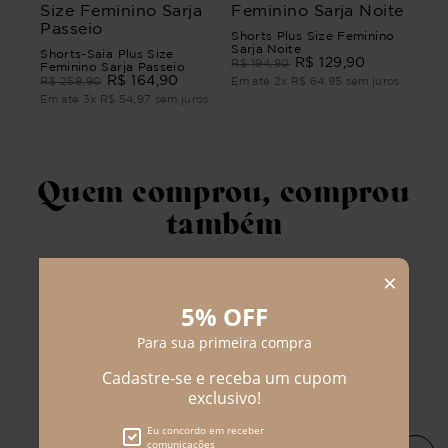
Shorts Plus Size Feminino
Sarja Noite
Shorts-Saia Plus Size
R$
129
,
90
R$
194
,
90
Feminino Sarja Passeio
R$
164
,
90
R$
259
,
90
Em até
2
x
R$
64
,
95
sem juros
Em até
3
x
R$
54
,
97
sem juros
Quem comprou, comprou
também
BLUSA PLUS SIZE
Blusa Plus Size Feminino
FEMININO MANGA 3/4 MIA
Manga 3/4 Linho Corinna
R$
79
,
90
R$
104
,
90
R$
179
,
90
R$
189
,
90
Em até
1
x
R$
79
,
90
sem juros
Em até
2
x
R$
52
,
45
sem juros