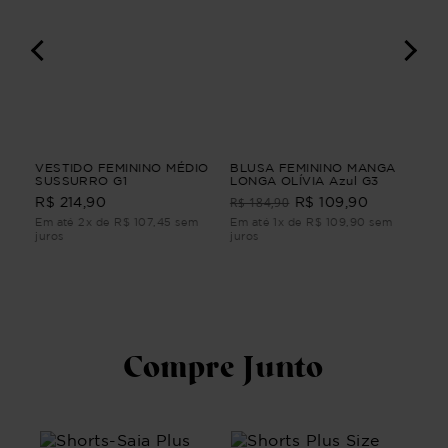
A
VESTIDO FEMININO MÉDIO
BLUSA FEMININO MANGA
BL
P
SUSSURRO G1
LONGA OLÍVIA Azul G3
3/
BL
R$ 184,90
R$ 214,90
R$ 109,90
R$
3/
Em até 2x de R$ 107,45 sem
Em até 1x de R$ 109,90 sem
Em 
juros
juros
juro
Compre Junto