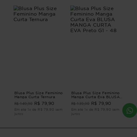
Blusa Plus Size Feminino
Blusa Plus Size Feminino
Manga Curta Ternura
Manga Curta Eva BLUSA
MANGA CURTA EVA
R$ 149,90
R$ 139,90
R$ 79,90
R$ 79,90
Preto G1 - 48
Em até 1x de R$ 79,90 sem
Em até 1x de R$ 79,90 sem
juros
juros