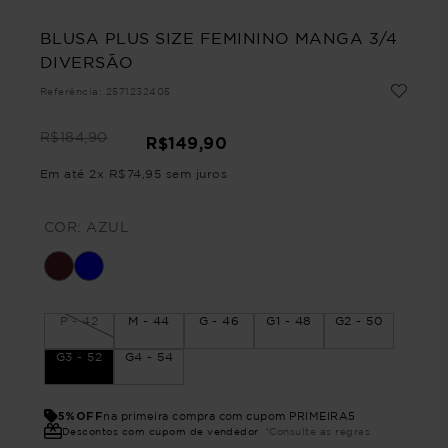
BLUSA PLUS SIZE FEMININO MANGA 3/4
DIVERSÃO
Referência
:
2571232405
R$
184
,
90
R$
149
,
90
Em até
2
x
R$
74
,
95
sem juros
COR:
AZUL
P - 42
M - 44
G - 46
G1 - 48
G2 - 50
G3 - 52
G4 - 54
5%OFF
na primeira compra com cupom PRIMEIRA5
Descontos com cupom de vendedor
*Consulte as regras