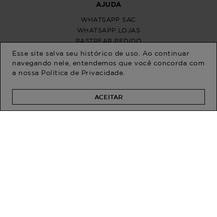
Esse site salva seu histórico de uso. Ao continuar
navegando nele, entendemos que você concorda com
a nossa
Política de Privacidade
.
ACEITAR
PROGRAM MODA
ATENDIMENTO
POLÍTICAS