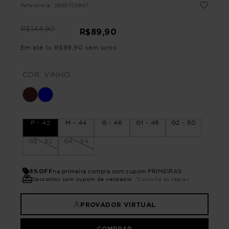
Referência
:
2560720907
R$
144
,
90
R$
89
,
90
Em até
1
x
R$
89
,
90
sem juros
COR:
VINHO
P - 42
M - 44
G - 46
G1 - 48
G2 - 50
G3 - 52
G4 - 54
5%OFF
na primeira compra com cupom PRIMEIRA5
Descontos com cupom de vendedor
*Consulte as regras
PROVADOR VIRTUAL
COMPRAR