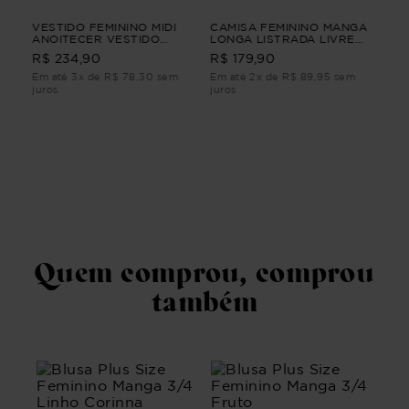
NGA
VESTIDO FEMININO MIDI
CAMISA FEMININO MANGA
BL
ANOITECER VESTIDO
LONGA LISTRADA LIVRE
LON
FEMININO MIDI G4
Bege G4
R$ 
R$ 234,90
R$ 179,90
Em até 3x de R$ 78,30 sem
Em até 2x de R$ 89,95 sem
Em 
juros
juros
juro
Quem comprou, comprou
também