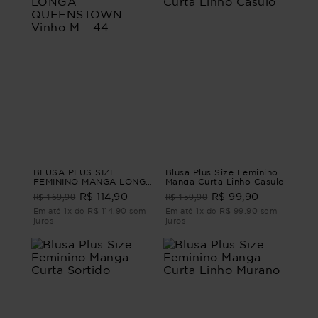
BLUSA PLUS SIZE
Blusa Plus Size Feminino
FEMININO MANGA LONGA
Manga Curta Linho Casulo
QUEENSTOWN Vinho M -
R$ 169,90
R$ 159,90
R$ 114,90
R$ 99,90
44
Em até 1x de R$ 114,90 sem
Em até 1x de R$ 99,90 sem
juros
juros