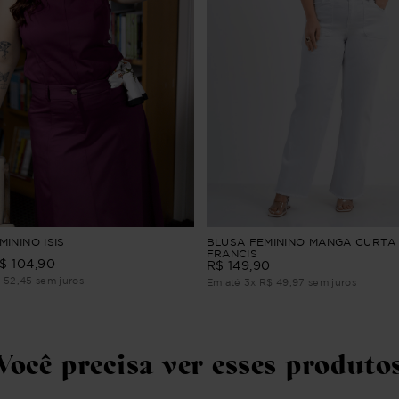
ININO ISIS
BLUSA FEMININO MANGA CURTA
FRANCIS
$
104
,
90
R$
149
,
90
$
52
,
45
sem juros
Em até
3
x
R$
49
,
97
sem juros
Você precisa ver esses produto