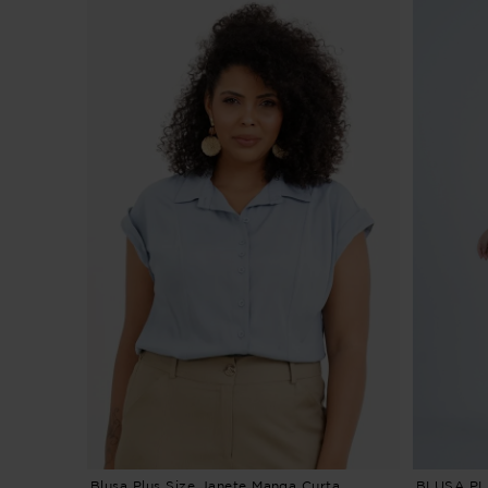
Blusa Plus Size Janete Manga Curta
BLUSA PL