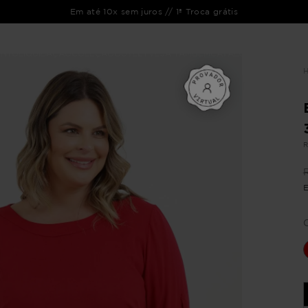
Em até 10x sem juros // 1ª Troca grátis
ENTO
LIQUIDAÇÃO
COLEÇÃO
OUTLET
VEJA TAMBÉM
CATÁLOGOS
R