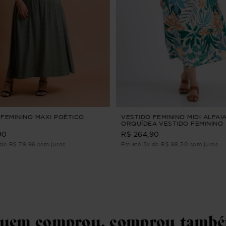
 FEMININO MAXI POÉTICO
VESTIDO FEMININO MIDI ALFAI
ORQUÍDEA VESTIDO FEMININO 
ALFAIATARIA Azul M
90
R$ 264,90
de R$ 79,96 sem juros
Em até 3x de R$ 88,30 sem juros
uem comprou, comprou tamb