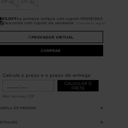
G3 - 52
G4 - 54
5%OFF
na primeira compra com cupom PRIMEIRA5
Descontos com cupom de vendedor
*Consulte as regras
PROVADOR VIRTUAL
COMPRAR
Calcule o preço e o prazo de entrega
CALCULAR O
FRETE
Não sei meu CEP
TABELA DE MEDIDAS
DETALHES