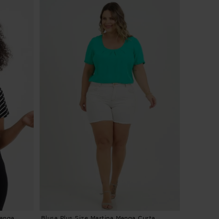
Manga
Blusa Plus Size Martina Manga Curta