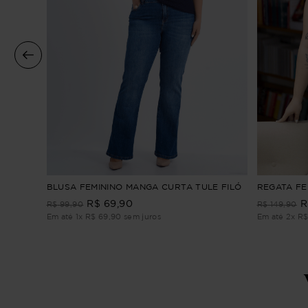
A
BLUSA FEMININO MANGA CURTA TULE FILÓ
REGATA FEM
R$
69
,
90
R
R$
99
,
90
R$
149
,
90
Em até
1
x
R$
69
,
90
sem juros
Em até
2
x
R