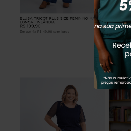
BLUSA TRICOT PLUS SIZE FEMININO MANGA
REGATA PL
LONGA FINLÂNDIA
R
R$
199
,
90
R$
139
,
90
Em até
1
x
R$
Em até
4
x
R$
49
,
98
sem juros