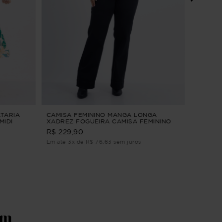
SAIA F
Vinho M
R$ 229,9
Em até 2
ATARIA
CAMISA FEMININO MANGA LONGA
MIDI
XADREZ FOGUEIRA CAMISA FEMININO
MANGA LONGA XADREZ Vinho P
R$ 229,90
Em até 3x de R$ 76,63 sem juros
ém