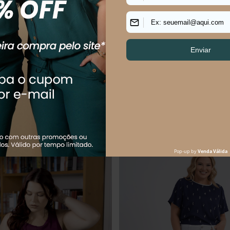
US SIZE FEMININO RAVENNA
Blusa Plus Size Feminino Manga C
Chevron
$
79
,
90
R$
89
,
90
R$
169
,
90
79
,
90
sem juros
Em até
1
x
R$
89
,
90
sem juros
Os mais vendidos