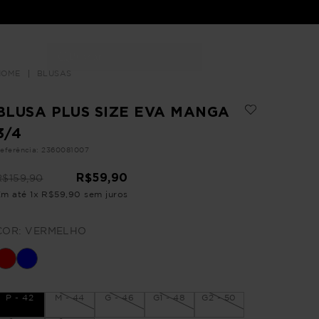
Buscar
LOJAS
BLUSAS
BLUSA PLUS SIZE EVA MANGA
3/4
eferência
:
2360081007
R$
59
,
90
R$
159
,
90
Em até
1
x
R$
59
,
90
sem juros
COR:
VERMELHO
P - 42
M - 44
G - 46
G1 - 48
G2 - 50