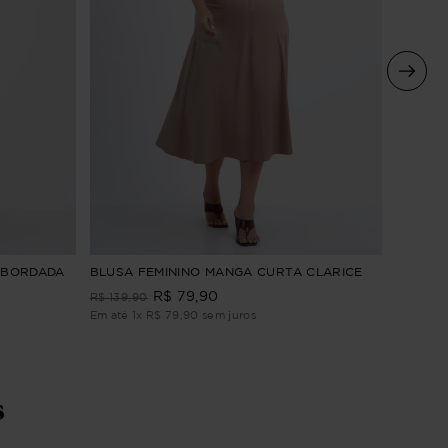
BLUSA 
 BORDADA
BLUSA FEMININO MANGA CURTA CLARICE
R$
79
,
90
R$
199
,
9
R$
139
,
90
Em até
2
Em até
1
x
R$
79
,
90
sem juros
s