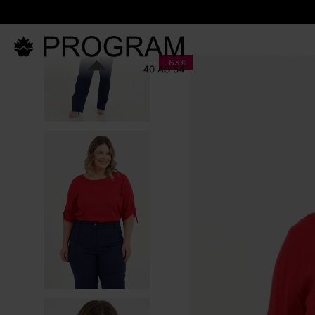
LANÇAM
-
63%