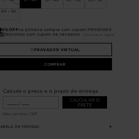
G4 - 54
5%OFF
na primeira compra com cupom PRIMEIRA5
Descontos com cupom de vendedor
*Consulte as regras
PROVADOR VIRTUAL
COMPRAR
Calcule o preço e o prazo de entrega
CALCULAR O
FRETE
Não sei meu CEP
TABELA DE MEDIDAS