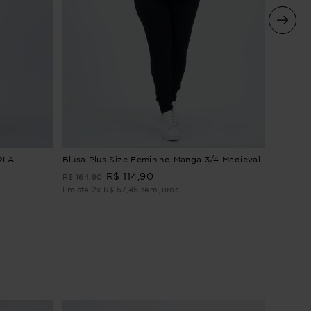
Blusa P
RLA
Blusa Plus Size Feminino Manga 3/4 Medieval
Botanic
R$
114
,
90
R$
164
,
90
R$
129
,
9
Em até
2
x
R$
57
,
45
sem juros
Em até
1