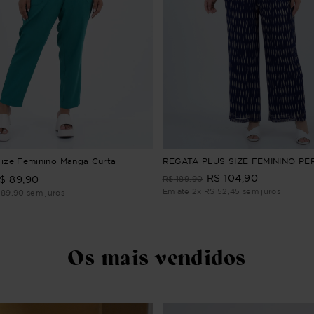
Size Feminino Manga Curta
REGATA PLUS SIZE FEMININO PE
R$
104
,
90
$
89
,
90
R$
189
,
90
Em até
2
x
R$
52
,
45
sem juros
89
,
90
sem juros
Os mais vendidos