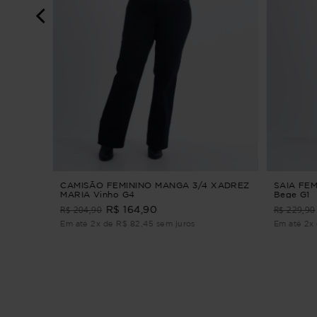
S
CAMISÃO FEMININO MANGA 3/4 XADREZ
SAIA FE
MARIA Vinho G4
Bege G1
R$ 204,90
R$ 229,90
R$ 164,90
Em até 2x de R$ 82,45 sem juros
Em até 2x 