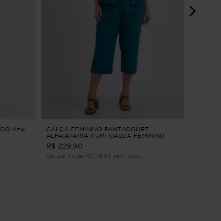
VESTIDO
CLARID
R$ 294,9
Em até 2
CO Azul
CALÇA FEMININO PANTACOURT
ALFAIATARIA YUMI CALÇA FEMININO
PANTACOURT ALFAIATARIA Verde M
R$ 229,90
Em até 3x de R$ 76,63 sem juros