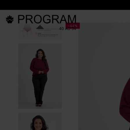
LANÇAM
-
44%