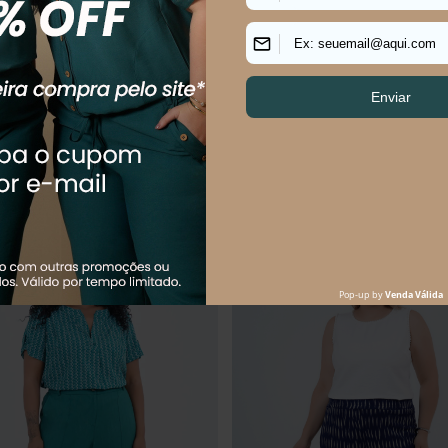
S SIZE FEMININO RETA HÓRUS
CALÇA PLUS SIZE FEMININO RE
R$
214
,
90
R$
214
,
90
R$
289
,
90
$
53
,
73
sem juros
Em até
4
x
R$
53
,
73
sem juros
uem comprou, comprou tamb