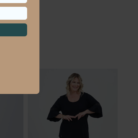
TA HÓRUS
ém