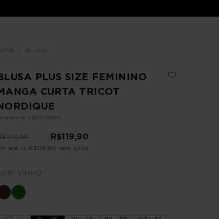
Buscar
LOJAS
BLUSAS
BLUSA PLUS SIZE FEMININO
MANGA CURTA TRICOT
NORDIQUE
eferência
:
2620120902
R$
119
,
90
R$
214
,
90
Em até
1
x
R$
119
,
90
sem juros
COR:
VINHO
M - 44
G - 46
G1 - 48
G2 - 50
G3 - 52