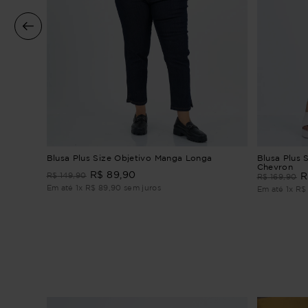
Blusa Plus Size Objetivo Manga Longa
Blusa Plus 
Chevron
R$
89
,
90
R$
149
,
90
R
R$
169
,
90
Em até
1
x
R$
89
,
90
sem juros
Em até
1
x
R$