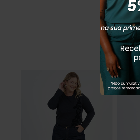
CALÇA PLU
R$
289
,
90
Em até
4
x
R
Q