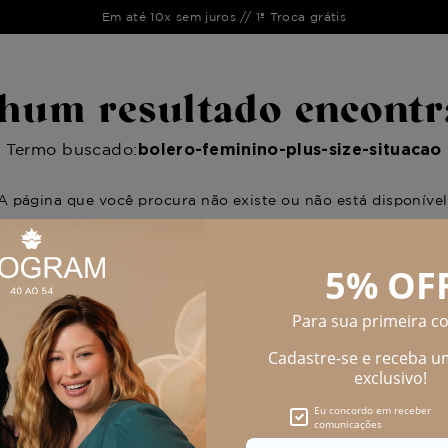
Em até 10x sem juros // 1ª Troca grátis
LANÇAMENTO
LIQUIDAÇÃO
COLEÇÃO
OUTLET
VEJA TAMBÉM
CATÁLOGOS
hum resultado encontr
Termo buscado:
bolero-feminino-plus-size-situacao
A página que você procura não existe ou não está disponível
Causas possíveis:
O conteúdo não está mais no ar;
A página mudou de lugar;
O servidor está fora do ar;
Você digitou o endereço errado.
IR PARA A HOME