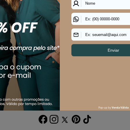
ÍTICAS
CENTRAL DE ATENDIMENTO
A
TE E ENTREGA
(11) 2291-3340 | (11)2618-5717
W
CAS E DEVOLUÇÕES
W
(11)99483-9760
ITICA DE PRIVACIDADE
R
DE SEG A SEX DAS 08H ÀS 17H
S
P