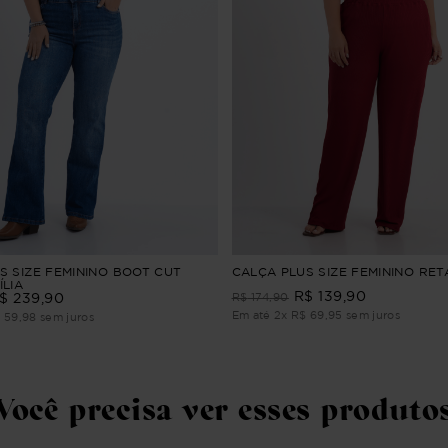
S SIZE FEMININO BOOT CUT
CALÇA PLUS SIZE FEMININO RE
ÍLIA
R$
139
,
90
$
239
,
90
R$
174
,
90
Em até
2
x
R$
69
,
95
sem juros
$
59
,
98
sem juros
Você precisa ver esses produto