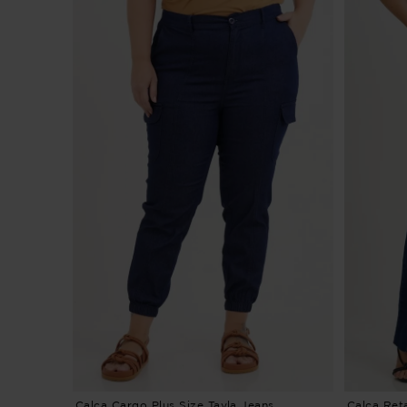
Calça Cargo Plus Size Tayla Jeans
Calça Reta