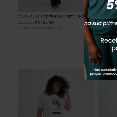
CALÇA PLUS SIZE FEMININO RETA ANDREA
CALÇA PLU
ALFAIATAR
R$
184
,
90
R$
279
,
90
R$
259
,
90
Em até
3
x
R$
61
,
63
sem juros
Em até
3
x
R