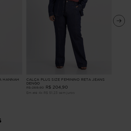
CALÇA 
TA HANNAH
CALÇA PLUS SIZE FEMININO RETA JEANS
LISTRA
DENGO
R$
204
,
90
R$
244
,
R$
269
,
90
Em até
3
Em até
4
x
R$
51
,
23
sem juros
s