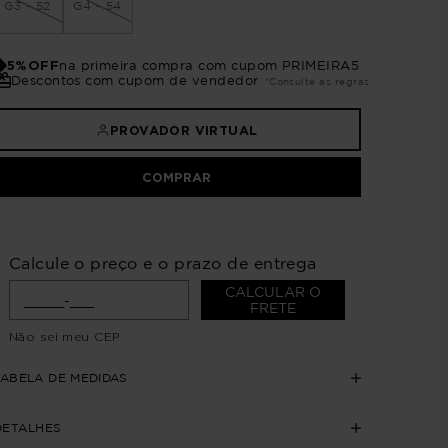
G3 - 52
G4 - 54
5%OFF
na primeira compra com cupom PRIMEIRA5
Descontos com cupom de vendedor
*Consulte as regras
PROVADOR VIRTUAL
COMPRAR
Calcule o preço e o prazo de entrega
CALCULAR O
FRETE
Não sei meu CEP
TABELA DE MEDIDAS
DETALHES