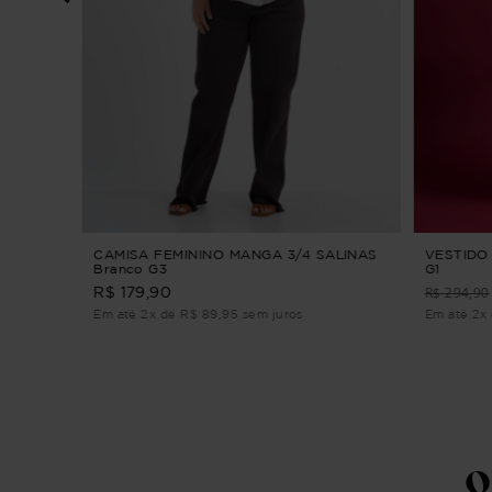
A
CAMISA FEMININO MANGA 3/4 SALINAS
VESTIDO
Branco G3
G1
R$ 294,90
R$ 179,90
Em até 2x de R$ 89,95 sem juros
Em até 2x 
Q