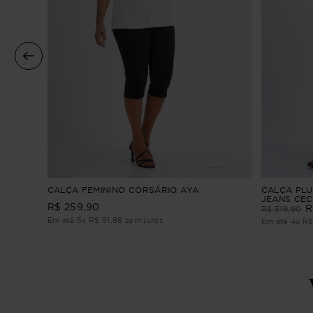
ED
CALÇA FEMININO CORSÁRIO AYA
CALÇA PLU
JEANS CEC
R$
259
,
90
R
R$
319
,
90
Em até
5
x
R$
51
,
98
sem juros
Em até
4
x
R