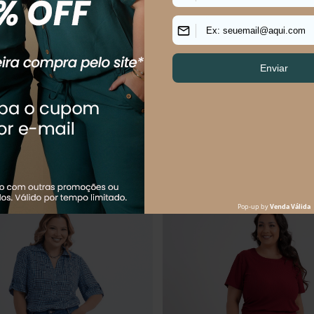
S SIZE FEMININO RETA
CALÇA PLUS SIZE CROPPED CAR
IA JONES
R$
99
,
90
R$
174
,
90
R$
214
,
90
Em até
2
x
R$
49
,
95
sem juros
$
58
,
30
sem juros
Os mais vendidos