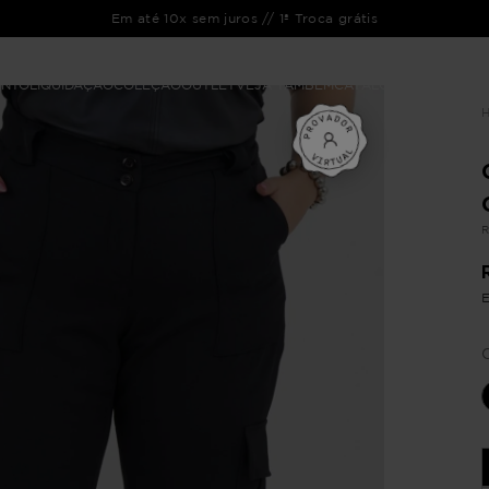
Em até 10x sem juros // 1ª Troca grátis
ENTO
LIQUIDAÇÃO
COLEÇÃO
OUTLET
VEJA TAMBÉM
CATÁLOGOS
R