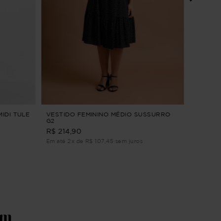
VESTID
PULSAR
R$ 284
Em até 3
MIDI TULE
VESTIDO FEMININO MÉDIO SUSSURRO
G2
R$ 214,90
Em até 2x de R$ 107,45 sem juros
ém