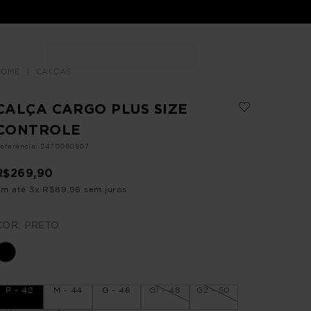
Buscar
LOJAS
CALÇAS
CALÇA CARGO PLUS SIZE
CONTROLE
eferência
:
2470060507
R$
269
,
90
Em até
3
x
R$
89
,
96
sem juros
COR:
PRETO
P - 42
M - 44
G - 46
G1 - 48
G2 - 50