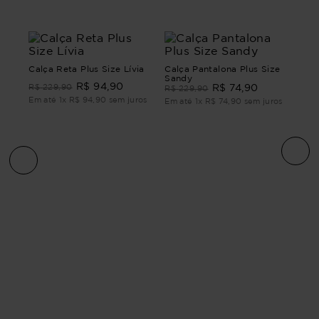
Calça Reta Plus Size Lívia
Calça Pantalona Plus Size
Sandy
R$
94
,
90
R$
229
,
90
R$
74
,
90
R$
229
,
90
Em até
1
x
R$
94
,
90
sem juros
Em até
1
x
R$
74
,
90
sem juros
CAL
JE
R$
ros
Em 