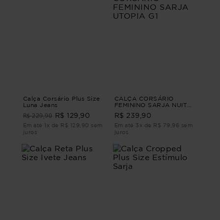
Calça Corsário Plus Size
CALÇA CORSÁRIO
Luna Jeans
FEMININO SARJA NUIT
CALÇA CORSÁRIO
R$ 229,90
R$ 129,90
R$ 239,90
FEMININO SARJA UTOPIA
G1
Em até 1x de R$ 129,90 sem
Em até 3x de R$ 79,96 sem
juros
juros