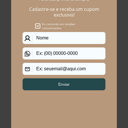
Você precisa ver esses
produtos
CALÇA CORSÁRIO PLUS
Calça Corsário Plus Size
SIZE LENÇÓIS
Samara Jeans
R$ 279,90
R$ 209,90
R$ 99,90
R$ 84,90