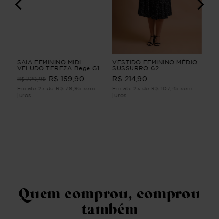
SAIA FEMININO MIDI
VESTIDO FEMININO MÉDIO
CA
RIA
VELUDO TEREZA Bege G1
SUSSURRO G2
JE
FE
R$ 229,90
R$ 159,90
R$ 214,90
R$
RIA
Em até 2x de R$ 79,95 sem
Em até 2x de R$ 107,45 sem
Em 
juros
juros
juro
Quem comprou, comprou
também