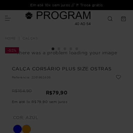
Em até 10x sem juros // 1ª Troca grátis
CALÇAS
-
52%
There was a problem loading your image
CALÇA CORSÁRIO PLUS SIZE OSTRAS
Referência
:
2261952406
R$
164
,
90
R$
79
,
90
Em até
1
x
R$
79
,
90
sem juros
COR:
AZUL