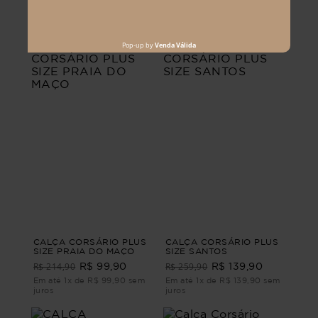
Em até 1x de R$ 99,90 sem
Em até 1x de R$ 84,90 sem
juros
juros
CALÇA CORSÁRIO PLUS
CALÇA CORSÁRIO PLUS
SIZE PRAIA DO MAÇO
SIZE SANTOS
R$ 214,90
R$ 259,90
R$ 99,90
R$ 139,90
Em até 1x de R$ 99,90 sem
Em até 1x de R$ 139,90 sem
juros
juros