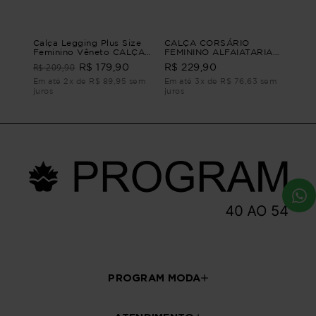
Calça Legging Plus Size
CALÇA CORSÁRIO
Feminino Vêneto CALÇA
FEMININO ALFAIATARIA
LEGGING VÊNETO M - 44
LIA Preto G4 - 54
R$ 209,90
R$ 179,90
R$ 229,90
Em até 2x de R$ 89,95 sem
Em até 3x de R$ 76,63 sem
juros
juros
PROGRAM MODA