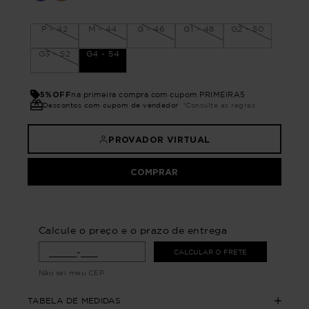
P - 42
M - 44
G - 46
G1 - 48
G2 - 50
G3 - 52
G4 - 54
5%OFF
na primeira compra com cupom PRIMEIRA5
Descontos com cupom de vendedor
*Consulte as regras
PROVADOR VIRTUAL
COMPRAR
Calcule o preço e o prazo de entrega
CALCULAR O FRETE
Não sei meu CEP
TABELA DE MEDIDAS