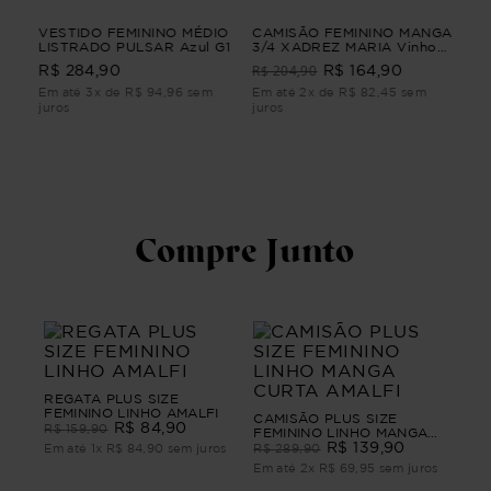
GA
VESTIDO FEMININO MÉDIO
CAMISÃO FEMININO MANGA
BL
LISTRADO PULSAR Azul G1
3/4 XADREZ MARIA Vinho
LON
G3
R$ 204,90
R$ 
R$ 284,90
R$ 164,90
Em até 3x de R$ 94,96 sem
Em até 2x de R$ 82,45 sem
Em 
juros
juros
juro
Compre Junto
REGATA PLUS SIZE
FEMININO LINHO AMALFI
CAMISÃO PLUS SIZE
R$
84
,
90
R$
159
,
90
FEMININO LINHO MANGA
CURTA AMALFI
R$
139
,
90
Em até
1
x
R$
84
,
90
sem juros
R$
289
,
90
Em até
2
x
R$
69
,
95
sem juros