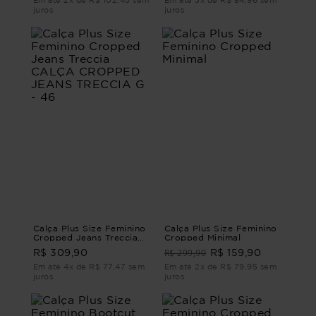
Em até 2x de R$ 102,45 sem
Em até 3x de R$ 84,96 sem
juros
juros
Calça Plus Size Feminino
Calça Plus Size Feminino
Cropped Jeans Treccia
Cropped Minimal
CALÇA CROPPED JEANS
R$ 299,90
R$ 309,90
R$ 159,90
TRECCIA G - 46
Em até 4x de R$ 77,47 sem
Em até 2x de R$ 79,95 sem
juros
juros