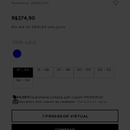
Referência
:
2562612401
R$
274
,
90
Em até
3
x
R$
91
,
63
sem juros
COR:
AZUL
M - 44
G - 46
G1 - 48
G2 - 50
G3 - 52
G4 - 54
5%OFF
na primeira compra com cupom PRIMEIRA5
Descontos com cupom de vendedor
*Consulte as regras
PROVADOR VIRTUAL
COMPRAR