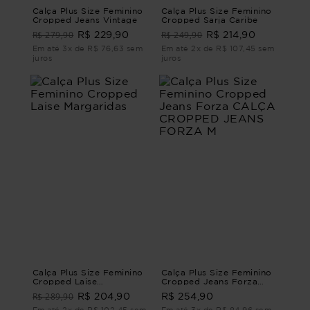
Calça Plus Size Feminino
Calça Plus Size Feminino
Cropped Jeans Vintage
Cropped Sarja Caribe
R$ 279,90
R$ 249,90
R$ 229,90
R$ 214,90
Em até 3x de R$ 76,63 sem
Em até 2x de R$ 107,45 sem
juros
juros
Calça Plus Size Feminino
Calça Plus Size Feminino
Cropped Laise
Cropped Jeans Forza
Margaridas
CALÇA CROPPED JEANS
R$ 289,90
R$ 204,90
R$ 254,90
FORZA M