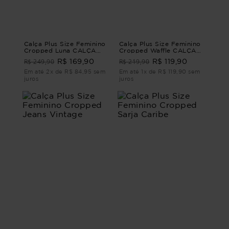
Calça Plus Size Feminino
Calça Plus Size Feminino
Cropped Luna CALÇA
Cropped Waffle CALÇA
CROPPED LUNA Bege G2
CROPPED WAFFLE Azul
R$ 249,90
R$ 219,90
R$ 169,90
R$ 119,90
- 50
G - 46
Em até 2x de R$ 84,95 sem
Em até 1x de R$ 119,90 sem
juros
juros