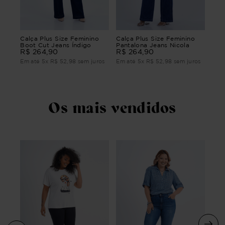
o
CAL
Calça Plus Size Feminino
Calça Plus Size Feminino
FEM
Boot Cut Jeans Índigo
Pantalona Jeans Nicola
FR
R$
264
,
90
R$
264
,
90
R$
ros
Em 
Em até
5
x
R$
52
,
98
sem juros
Em até
5
x
R$
52
,
98
sem juros
Os mais vendidos