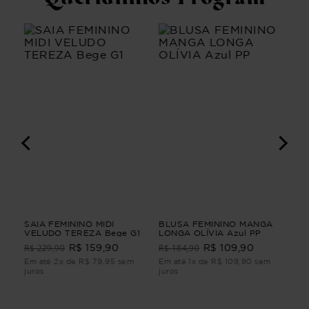
GA
SAIA FEMININO MIDI
BLUSA FEMININO MANGA
VES
VELUDO TEREZA Bege G1
LONGA OLÍVIA Azul PP
AL
VES
R$ 229,90
R$ 184,90
R$ 159,90
R$ 109,90
R$
ALF
Em até 2x de R$ 79,95 sem
Em até 1x de R$ 109,90 sem
Em 
juros
juros
juro