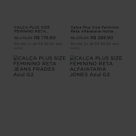
CALÇA PLUS SIZE
Calça Plus Size Feminino
FEMININO RETA
Reta Alfaiataria Notte
CONTORNOS Azul G1 - 48
CALÇA RETA
R$ 274,90
R$ 299,90
R$ 179,90
R$ 269,90
ALFAIATARIA NOTTE
Marrom P - 42
Em até 2x de R$ 89,95 sem
Em até 3x de R$ 89,96 sem
juros
juros