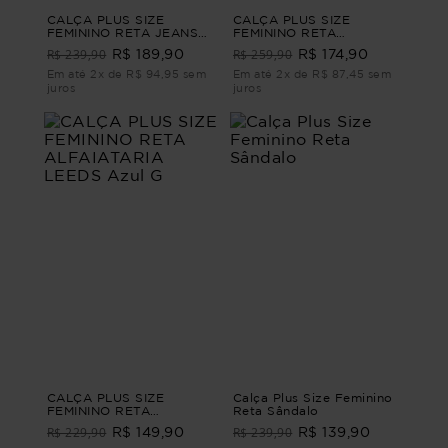
CALÇA PLUS SIZE
CALÇA PLUS SIZE
FEMININO RETA JEANS
FEMININO RETA
FRADES Azul G2
ALFAIATARIA JONES Azul
R$ 239,90
R$ 259,90
R$ 189,90
R$ 174,90
G2
Em até 2x de R$ 94,95 sem
Em até 2x de R$ 87,45 sem
juros
juros
CALÇA PLUS SIZE
Calça Plus Size Feminino
FEMININO RETA
Reta Sândalo
ALFAIATARIA LEEDS Azul
R$ 229,90
R$ 239,90
R$ 149,90
R$ 139,90
G