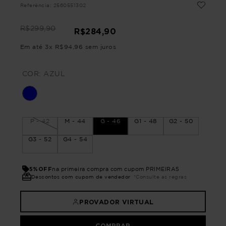
Referência
:
2560551302
R$
299
,
90
R$
284
,
90
Em até
3
x
R$
94
,
96
sem juros
COR:
AZUL
P - 42
M - 44
G - 46
G1 - 48
G2 - 50
G3 - 52
G4 - 54
5%OFF
na primeira compra com cupom PRIMEIRA5
Descontos com cupom de vendedor
*Consulte as regras
PROVADOR VIRTUAL
COMPRAR