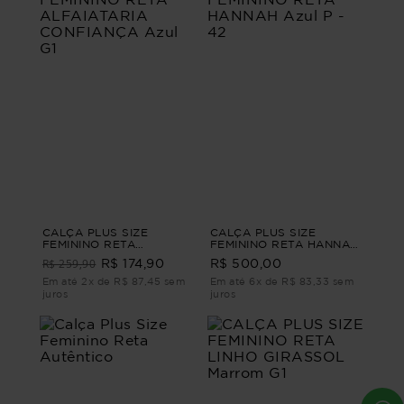
CALÇA PLUS SIZE
CALÇA PLUS SIZE
FEMININO RETA
FEMININO RETA HANNAH
ALFAIATARIA
Azul P - 42
R$ 259,90
R$ 174,90
R$ 500,00
CONFIANÇA Azul G1
Em até 2x de R$ 87,45 sem
Em até 6x de R$ 83,33 sem
juros
juros