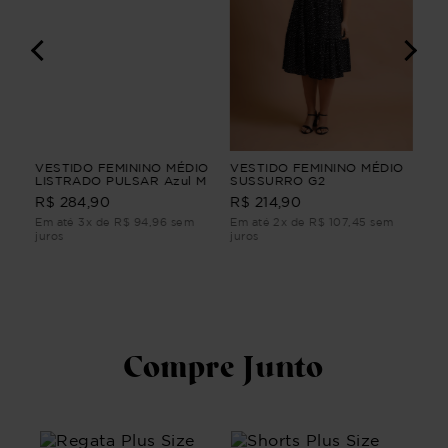
NGA
VESTIDO FEMININO MÉDIO
VESTIDO FEMININO MÉDIO
CA
ho
LISTRADO PULSAR Azul M
SUSSURRO G2
JE
FE
R$ 284,90
R$ 214,90
R$
Em até 3x de R$ 94,96 sem
Em até 2x de R$ 107,45 sem
Em 
juros
juros
juro
Compre Junto