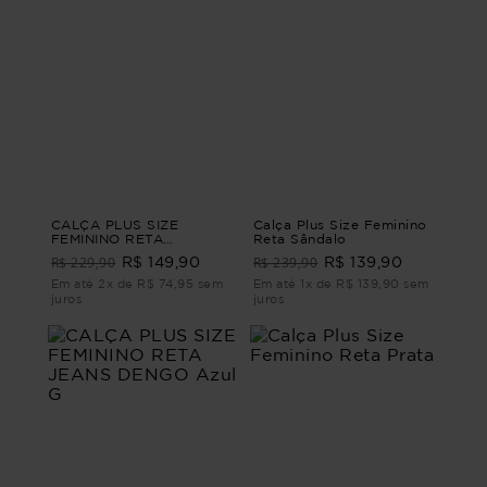
CALÇA PLUS SIZE
Calça Plus Size Feminino
FEMININO RETA
Reta Sândalo
ALFAIATARIA LEEDS Azul
R$ 229,90
R$ 239,90
R$ 149,90
R$ 139,90
G
Em até 2x de R$ 74,95 sem
Em até 1x de R$ 139,90 sem
juros
juros