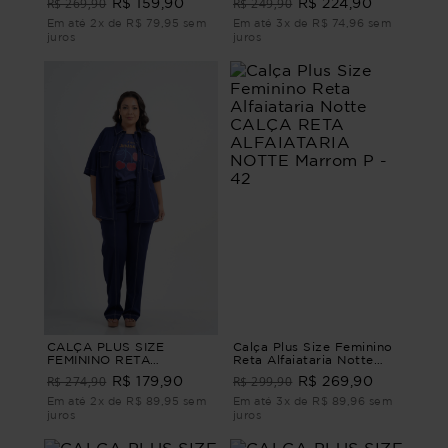
R$ 269,90
R$ 249,90
R$ 159,90
R$ 224,90
ALFAIATARIA BOLONHA
MILÃO Bege M - 44
Terroso G4 - 54
Em até 2x de R$ 79,95 sem
Em até 3x de R$ 74,96 sem
juros
juros
CALÇA PLUS SIZE
Calça Plus Size Feminino
FEMININO RETA
Reta Alfaiataria Notte
CONTORNOS Azul G1 - 48
CALÇA RETA
R$ 274,90
R$ 299,90
R$ 179,90
R$ 269,90
ALFAIATARIA NOTTE
Marrom P - 42
Em até 2x de R$ 89,95 sem
Em até 3x de R$ 89,96 sem
juros
juros