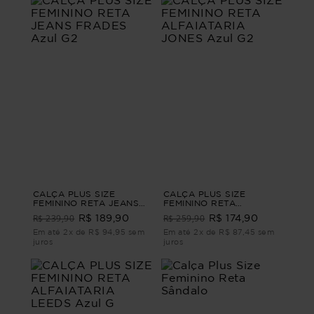
CALÇA PLUS SIZE
CALÇA PLUS SIZE
FEMININO RETA JEANS
FEMININO RETA
FRADES Azul G2
ALFAIATARIA JONES Azul
R$ 239,90
R$ 259,90
R$ 189,90
R$ 174,90
G2
Em até 2x de R$ 94,95 sem
Em até 2x de R$ 87,45 sem
juros
juros