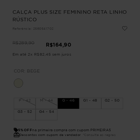
CALÇA PLUS SIZE FEMININO RETA LINHO
RÚSTICO
Referência
:
2560541702
R$
289
,
90
R$
164
,
90
Em até
2
x
R$
82
,
45
sem juros
COR:
BEGE
P - 42
M - 44
G - 46
G1 - 48
G2 - 50
G3 - 52
G4 - 54
5%OFF
na primeira compra com cupom PRIMEIRA5
Descontos com cupom de vendedor
*Consulte as regras