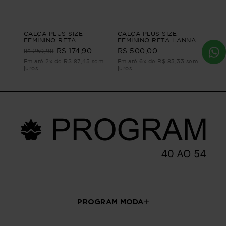
CALÇA PLUS SIZE
CALÇA PLUS SIZE
FEMININO RETA
FEMININO RETA HANNAH
ALFAIATARIA
Azul P - 42
R$ 259,90
R$ 174,90
R$ 500,00
CONFIANÇA Azul G1
Em até 2x de R$ 87,45 sem
Em até 6x de R$ 83,33 sem
juros
juros