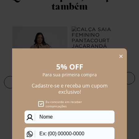
também
CALÇA SAIA FEMININO
PANTACOURT JACARANDÁ
R$
209
,
90
Em até
4
x
R$
52
,
48
sem juros
CAL
CALÇA PLUS SIZE
FEM
FEMININO RETA
ALF
ALFAIATARIA JONES
R$
174
,
90
R$
R$
259
,
90
ros
Em 
Em até
3
x
R$
58
,
30
sem juros