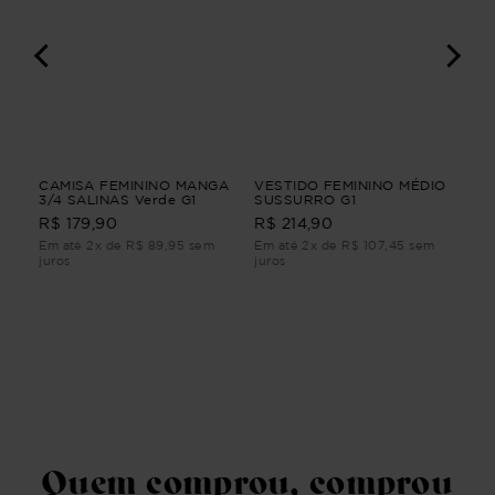
NGA
CAMISA FEMININO MANGA
VESTIDO FEMININO MÉDIO
VES
ho
3/4 SALINAS Verde G1
SUSSURRO G1
AN
FEM
R$ 179,90
R$ 214,90
R$
Em até 2x de R$ 89,95 sem
Em até 2x de R$ 107,45 sem
Em 
juros
juros
juro
Quem comprou, comprou