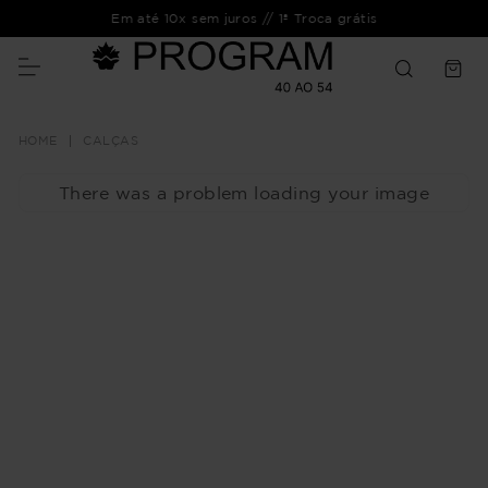
Em até 10x sem juros // 1ª Troca grátis
CALÇAS
There was a problem loading your image