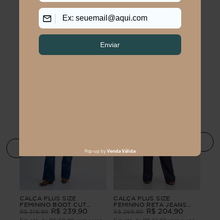
Os mais vendidos
o
CAL
CALÇA PLUS SIZE
CALÇA PLUS SIZE
FEM
FEMININO BOOT CUT
FEMININO RETA JEANS
AT
JEANS CECÍLIA
R$
239
,
90
DENGO
R$
204
,
90
R$
R$
319
,
90
R$
269
,
90