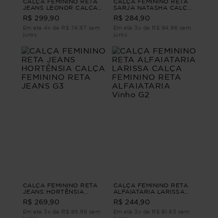
CALÇA FEMININO RETA
CALÇA FEMININO RETA
JEANS LEONOR CALÇA
SARJA NATASHA CALÇA
FEMININO RETA JEANS
FEMININO RETA SARJA
R$ 299,90
R$ 284,90
G2
Branco G2
Em até 4x de R$ 74,97 sem
Em até 3x de R$ 94,96 sem
juros
juros
CALÇA FEMININO RETA
CALÇA FEMININO RETA
JEANS HORTÊNSIA
ALFAIATARIA LARISSA
CALÇA FEMININO RETA
CALÇA FEMININO RETA
R$ 269,90
R$ 244,90
JEANS G3
ALFAIATARIA Vinho G2
Em até 3x de R$ 89,96 sem
Em até 3x de R$ 81,63 sem