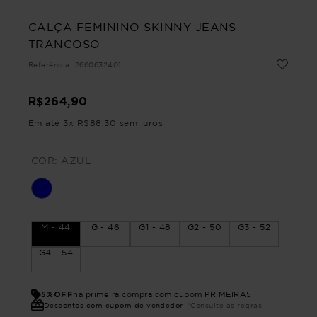
CALÇA FEMININO SKINNY JEANS
TRANCOSO
Referência
:
2660632401
R$
264
,
90
Em até
3
x
R$
88
,
30
sem juros
COR:
AZUL
M - 44
G - 46
G1 - 48
G2 - 50
G3 - 52
G4 - 54
5%OFF
na primeira compra com cupom PRIMEIRA5
Descontos com cupom de vendedor
*Consulte as regras