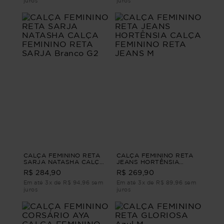
juros
juros
CALÇA FEMININO RETA
CALÇA FEMININO RETA
SARJA NATASHA CALÇA
JEANS HORTÊNSIA
FEMININO RETA SARJA
CALÇA FEMININO RETA
R$ 284,90
R$ 269,90
Branco G2
JEANS M
Em até 3x de R$ 94,96 sem
Em até 3x de R$ 89,96 sem
juros
juros