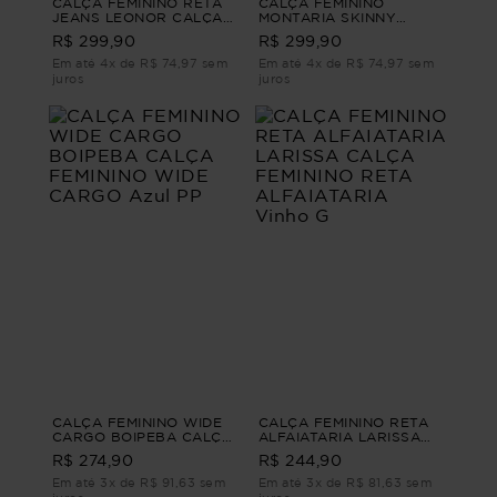
CALÇA FEMININO RETA
CALÇA FEMININO
JEANS LEONOR CALÇA
MONTARIA SKINNY
FEMININO RETA JEANS
ALPINIA CALÇA
R$ 299,90
R$ 299,90
G2
FEMININO MONTARIA
SKINNY Preto G
Em até 4x de R$ 74,97 sem
Em até 4x de R$ 74,97 sem
juros
juros
CALÇA FEMININO WIDE
CALÇA FEMININO RETA
CARGO BOIPEBA CALÇA
ALFAIATARIA LARISSA
FEMININO WIDE CARGO
CALÇA FEMININO RETA
R$ 274,90
R$ 244,90
Azul PP
ALFAIATARIA Vinho G
Em até 3x de R$ 91,63 sem
Em até 3x de R$ 81,63 sem