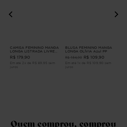
IO
CAMISA FEMININO MANGA
BLUSA FEMININO MANGA
CA
LONGA LISTRADA LIVRE
LONGA OLÍVIA Azul PP
PA
Vermelho G1
YU
R$ 184,90
R$ 179,90
R$ 109,90
R$
PA
Ver
m
Em até 2x de R$ 89,95 sem
Em até 1x de R$ 109,90 sem
Em 
juros
juros
juro
Quem comprou, comprou