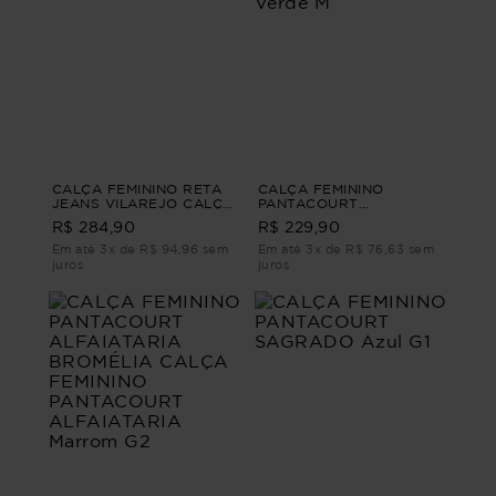
CALÇA FEMININO RETA
CALÇA FEMININO
JEANS VILAREJO CALÇA
PANTACOURT
FEMININO RETA ENIGMA
ALFAIATARIA YUMI
R$ 284,90
R$ 229,90
G4
CALÇA FEMININO
PANTACOURT
Em até 3x de R$ 94,96 sem
Em até 3x de R$ 76,63 sem
ALFAIATARIA Verde M
juros
juros