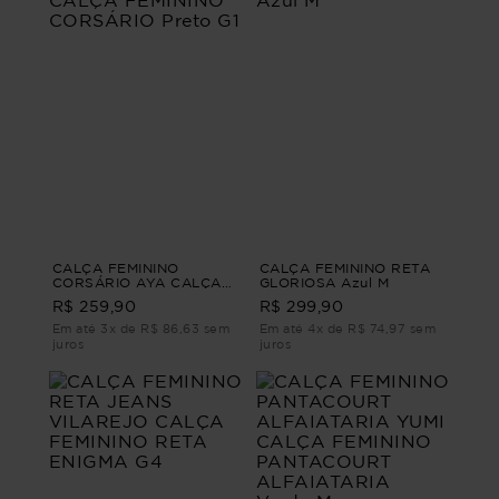
CALÇA FEMININO
CALÇA FEMININO RETA
CORSÁRIO AYA CALÇA
GLORIOSA Azul M
FEMININO CORSÁRIO
R$ 259,90
R$ 299,90
Preto G1
Em até 3x de R$ 86,63 sem
Em até 4x de R$ 74,97 sem
juros
juros